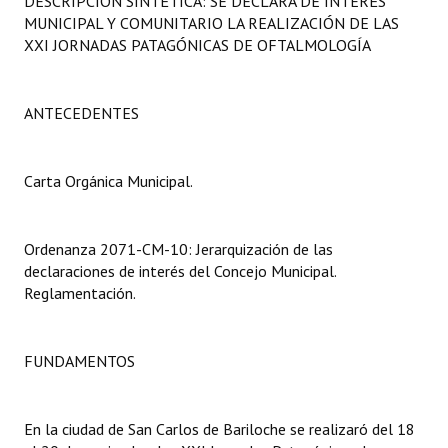
DESCRIPCIÓN SINTÉTICA: SE DECLARA DE INTERÉS
Programas
MUNICIPAL Y COMUNITARIO LA REALIZACIÓN DE LAS
XXI JORNADAS PATAGÓNICAS DE OFTALMOLOGÍA
LEGISLACIÓN
Constitución Nacional
ANTECEDENTES
Constitución Provincial
Carta Orgánica Municipal.
Carta Orgánica 2007
Reglamento Interno
Ordenanza 2071-CM-10: Jerarquización de las
declaraciones de interés del Concejo Municipal.
Digesto
Reglamentación.
Organigrama
FUNDAMENTOS
DOCUMENTOS
Informes de Gestión
En la ciudad de San Carlos de Bariloche se realizaró del 18
Proyectos Presentados