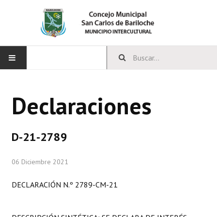
INICIO
Declaraciones
CONCEJO
Bloques Políticos
D-21-2789
Integrantes del Concejo
06 Diciembre 2021
Comisiones Permanentes
DECLARACIÓN N.º 2789-CM-21
Comisiones Especiales
Concejales Mandato Cumplido