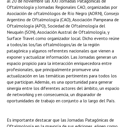
al 20 de noviembre las XXI Jornadas Patagónicas de
Oftalmología y Jornadas Regionales CAO, organizadas por
Dictámenes Asesoría Letrada
Asociación de oftalmólogos de Río Negro (AORN), Consejo
Argentino de Oftalmología (CAO), Asociación Pampeana de
Actas de Sesión
Oftalmología (APO), Sociedad de Oftalmología del
Neuquén (SON), Asociación Austral de Oftalmología, y
Informes de Unidad Coordinadora
Surface Travel como organizador local. Dicho evento reúne
a todos/as los/las oftalmólogos/as de la región
Ejecución Presupuestaria
patagónica y algunos referentes nacionales que vienen a
exponer y actualizar información. Las Jornadas generan un
Actas de Audiencias Públicas
espacio propicio para la interacción enriquecedora entre
profesionales, que principalmente promueve una
NORMATIVA
actualización en las temáticas pertinentes para todos los
que participan. Además, es una oportunidad para generar
Comunicaciones
sinergia entre los diferentes actores del ámbito, un espacio
de networking y en consecuencia, un disparador de
Declaraciones
oportunidades de trabajo en conjunto a lo largo del País.
Resoluciones
Resoluciones de Presidencia
Es importante destacar que las Jornadas Patagónicas de
Oftalmología en la mayoría de sus ediciones, eligen como