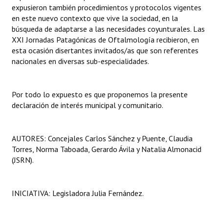
expusieron también procedimientos y protocolos vigentes
Huéspedes de Honor - Registro
en este nuevo contexto que vive la sociedad, en la
búsqueda de adaptarse a las necesidades coyunturales. Las
Antiguos Pobladores - Registro
XXI Jornadas Patagónicas de Oftalmología recibieron, en
esta ocasión disertantes invitados/as que son referentes
Reconocimientos - Registro
nacionales en diversas sub-especialidades.
Bariloche, Municipio intercultural
Entrega de distinciones
Por todo lo expuesto es que proponemos la presente
declaración de interés municipal y comunitario.
REFORMA DE LA CARTA ORGÁNICA
AUTORES: Concejales Carlos Sánchez y Puente, Claudia
Torres, Norma Taboada, Gerardo Ávila y Natalia Almonacid
(JSRN).
INICIATIVA: Legisladora Julia Fernández.