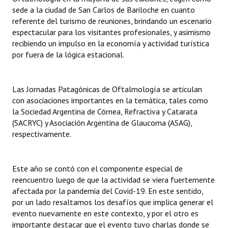
INSTITUCIONAL
sede a la ciudad de San Carlos de Bariloche en cuanto
referente del turismo de reuniones, brindando un escenario
Antiguos Pobladores
espectacular para los visitantes profesionales, y asimismo
recibiendo un impulso en la economía y actividad turística
Noticias Destacadas
por fuera de la lógica estacional.
Registros y Distinciones
Las Jornadas Patagónicas de Oftalmología se articulan
Datos Históricos
con asociaciones importantes en la temática, tales como
la Sociedad Argentina de Córnea, Refractiva y Catarata
Premio al Mérito - Registro
(SACRYC) y Asociación Argentina de Glaucoma (ASAG),
respectivamente.
Audiencias Públicas - Registro
Mujeres que Dejaron Huellas - Registro
Este año se contó con el componente especial de
Periodistas Decanos - Registro
reencuentro luego de que la actividad se viera fuertemente
afectada por la pandemia del Covid-19. En este sentido,
Ciudadano Ilustre - Registro
por un lado resaltamos los desafíos que implica generar el
evento nuevamente en este contexto, y por el otro es
Banca del Vecino - Registro
importante destacar que el evento tuvo charlas donde se