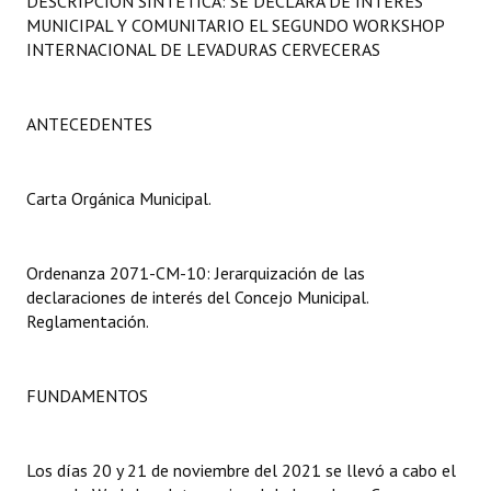
DESCRIPCIÓN SINTÉTICA: SE DECLARA DE INTERÉS
Programas
MUNICIPAL Y COMUNITARIO EL SEGUNDO WORKSHOP
INTERNACIONAL DE LEVADURAS CERVECERAS
LEGISLACIÓN
Constitución Nacional
ANTECEDENTES
Constitución Provincial
Carta Orgánica Municipal.
Carta Orgánica 2007
Reglamento Interno
Ordenanza 2071-CM-10: Jerarquización de las
declaraciones de interés del Concejo Municipal.
Digesto
Reglamentación.
Organigrama
FUNDAMENTOS
DOCUMENTOS
Informes de Gestión
Los días 20 y 21 de noviembre del 2021 se llevó a cabo el
Proyectos Presentados