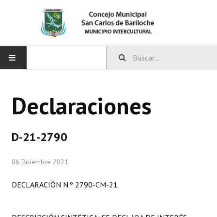
INICIO
Declaraciones
CONCEJO
Bloques Políticos
D-21-2790
Integrantes del Concejo
06 Diciembre 2021
Comisiones Permanentes
DECLARACIÓN N.º 2790-CM-21
Comisiones Especiales
Concejales Mandato Cumplido