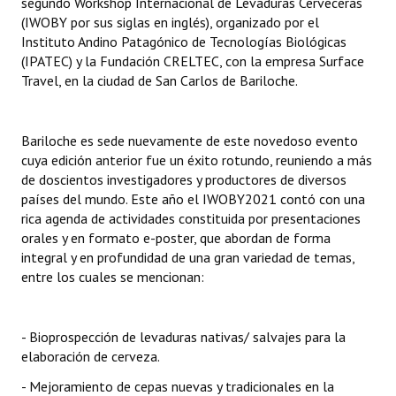
segundo Workshop Internacional de Levaduras Cerveceras
(IWOBY por sus siglas en inglés), organizado por el
Dictámenes Asesoría Letrada
Instituto Andino Patagónico de Tecnologías Biológicas
(IPATEC) y la Fundación CRELTEC, con la empresa Surface
Actas de Sesión
Travel, en la ciudad de San Carlos de Bariloche.
Informes de Unidad Coordinadora
Bariloche es sede nuevamente de este novedoso evento
Ejecución Presupuestaria
cuya edición anterior fue un éxito rotundo, reuniendo a más
de doscientos investigadores y productores de diversos
Actas de Audiencias Públicas
países del mundo. Este año el IWOBY2021 contó con una
rica agenda de actividades constituida por presentaciones
NORMATIVA
orales y en formato e-poster, que abordan de forma
integral y en profundidad de una gran variedad de temas,
Comunicaciones
entre los cuales se mencionan:
Declaraciones
Resoluciones
- Bioprospección de levaduras nativas/ salvajes para la
elaboración de cerveza.
Resoluciones de Presidencia
- Mejoramiento de cepas nuevas y tradicionales en la