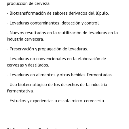
producción de cerveza.
INSTITUCIONAL
- Biotransformación de sabores derivados del lúpulo.
Antiguos Pobladores
- Levaduras contaminantes: detección y control.
Noticias Destacadas
- Nuevos resultados en la reutilización de levaduras en la
industria cervecera.
Registros y Distinciones
- Preservación y propagación de levaduras.
Datos Históricos
- Levaduras no convencionales en la elaboración de
Premio al Mérito - Registro
cervezas y destilados.
- Levaduras en alimentos y otras bebidas fermentadas.
Audiencias Públicas - Registro
- Uso biotecnológico de los desechos de la industria
Mujeres que Dejaron Huellas - Registro
fermentativa.
Periodistas Decanos - Registro
- Estudios y experiencias a escala micro-cervecería.
Ciudadano Ilustre - Registro
Banca del Vecino - Registro