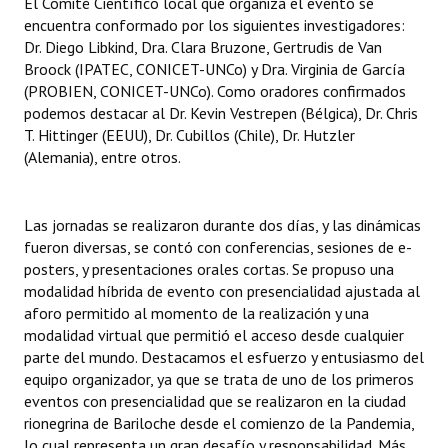
El Comité Científico local que organiza el evento se
Huéspedes de Honor - Registro
encuentra conformado por los siguientes investigadores:
Dr. Diego Libkind, Dra. Clara Bruzone, Gertrudis de Van
Antiguos Pobladores - Registro
Broock (IPATEC, CONICET-UNCo) y Dra. Virginia de García
(PROBIEN, CONICET-UNCo). Como oradores confirmados
Reconocimientos - Registro
podemos destacar al Dr. Kevin Vestrepen (Bélgica), Dr. Chris
T. Hittinger (EEUU), Dr. Cubillos (Chile), Dr. Hutzler
Bariloche, Municipio intercultural
(Alemania), entre otros.
Entrega de distinciones
Las jornadas se realizaron durante dos días, y las dinámicas
REFORMA DE LA CARTA ORGÁNICA
fueron diversas, se contó con conferencias, sesiones de e-
posters, y presentaciones orales cortas. Se propuso una
modalidad híbrida de evento con presencialidad ajustada al
aforo permitido al momento de la realización y una
modalidad virtual que permitió el acceso desde cualquier
parte del mundo. Destacamos el esfuerzo y entusiasmo del
equipo organizador, ya que se trata de uno de los primeros
eventos con presencialidad que se realizaron en la ciudad
rionegrina de Bariloche desde el comienzo de la Pandemia,
lo cual representa un gran desafío y responsabilidad. Más