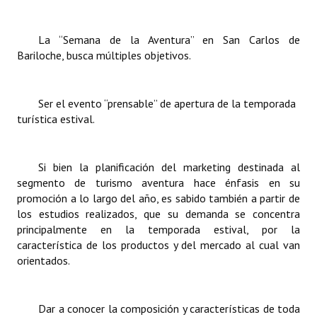
INSTITUCIONAL
La “Semana de la Aventura” en San Carlos de
Antiguos Pobladores
Bariloche, busca múltiples objetivos.
Noticias Destacadas
Registros y Distinciones
Ser el evento “prensable” de apertura de la temporada
turística estival.
Datos Históricos
Premio al Mérito - Registro
Si bien la planificación del marketing destinada al
segmento de turismo aventura hace énfasis en su
Audiencias Públicas - Registro
promoción a lo largo del año, es sabido también a partir de
los estudios realizados, que su demanda se concentra
Mujeres que Dejaron Huellas - Registro
principalmente en la temporada estival, por la
característica de los productos y del mercado al cual van
Periodistas Decanos - Registro
orientados.
Ciudadano Ilustre - Registro
Banca del Vecino - Registro
Dar a conocer la composición y características de toda