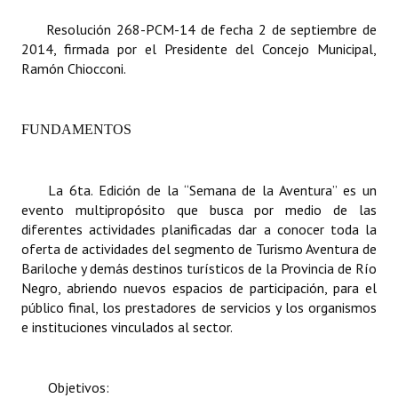
Resolución 268-PCM-14 de fecha 2 de septiembre de
Dictámenes Asesoría Letrada
2014, firmada por el Presidente del Concejo Municipal,
Ramón Chiocconi.
Actas de Sesión
Informes de Unidad Coordinadora
FUNDAMENTOS
Ejecución Presupuestaria
Actas de Audiencias Públicas
La 6ta. Edición de la “Semana de la Aventura” es un
evento multipropósito que busca por medio de las
NORMATIVA
diferentes actividades planificadas dar a conocer toda la
oferta de actividades del segmento de Turismo Aventura de
Comunicaciones
Bariloche y demás destinos turísticos de la Provincia de Río
Negro, abriendo nuevos espacios de participación, para el
Declaraciones
público final, los prestadores de servicios y los organismos
e instituciones vinculados al sector.
Resoluciones
Resoluciones de Presidencia
Objetivos: