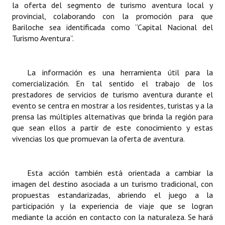
la oferta del segmento de turismo aventura local y
Huéspedes de Honor - Registro
provincial, colaborando con la promoción para que
Bariloche sea identificada como “Capital Nacional del
Antiguos Pobladores - Registro
Turismo Aventura”.
Reconocimientos - Registro
Bariloche, Municipio intercultural
La información es una herramienta útil para la
comercialización. En tal sentido el trabajo de los
Entrega de distinciones
prestadores de servicios de turismo aventura durante el
evento se centra en mostrar a los residentes, turistas y a la
REFORMA DE LA CARTA ORGÁNICA
prensa las múltiples alternativas que brinda la región para
que sean ellos a partir de este conocimiento y estas
vivencias los que promuevan la oferta de aventura.
Esta acción también está orientada a cambiar la
imagen del destino asociada a un turismo tradicional, con
propuestas estandarizadas, abriendo el juego a la
participación y la experiencia de viaje que se logran
mediante la acción en contacto con la naturaleza. Se hará