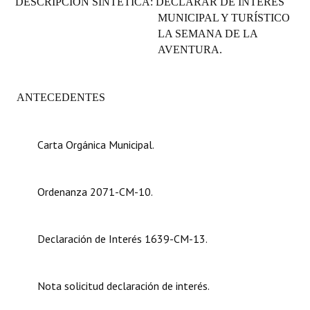
DESCRIPCIÓN SINTÉTICA: DECLARAR DE INTERÉS
Programas
MUNICIPAL Y TURÍSTICO
LA SEMANA DE LA
LEGISLACIÓN
AVENTURA.
Constitución Nacional
ANTECEDENTES
Constitución Provincial
Carta Orgánica 2007
Carta Orgánica Municipal.
Reglamento Interno
Digesto
Ordenanza 2071-CM-10.
Organigrama
Declaración de Interés 1639-CM-13.
DOCUMENTOS
Informes de Gestión
Nota solicitud declaración de interés.
Proyectos Presentados