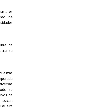
misma es
como una
sidades
ibre, de
strar su
opuestas
emporada
diversas
modo, se
tivos de
conozcan
 al aire