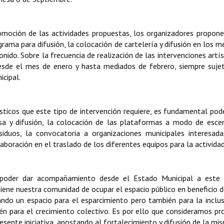
romoción de las actividades propuestas, los organizadores propo
ama para difusión, la colocación de cartelería y difusión en los m
nido. Sobre la frecuencia de realización de las intervenciones artís
desde el mes de enero y hasta mediados de febrero, siempre suje
cipal.
ticos que este tipo de intervención requiere, es fundamental pode
sa y difusión, la colocación de las plataformas a modo de escen
iduos, la convocatoria a organizaciones municipales interesad
boración en el traslado de los diferentes equipos para la actividad
 poder dar acompañamiento desde el Estado Municipal a este 
 tiene nuestra comunidad de ocupar el espacio público en beneficio 
iando un espacio para el esparcimiento pero también para la inclus
én para el crecimiento colectivo. Es por ello que consideramos pro
ente iniciativa, apostando al fortalecimiento y difusión de la mi