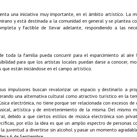
enta una iniciativa muy importante, en el ámbito artístico. La 
mirano y está destinada a la comunidad en general y se plantea 
mpleta y factible de llevar adelante, respondiendo a las nece
e toda la familia pueda concurrir para el esparcimiento al aire l
ibilidad para que los artistas locales puedan darse a conocer, mo
s que están iniciándose en el campo artístico.
 sus impulsores buscan revalorizar un espacio y destinarlo a pr
nerando una alternativa cultural como atractivo turístico en la t
ica electrónica, no tiene porque ser relacionada con excesos de 
musical, artística y de entretenimiento de la misma. Del mismo 
ral, debido a que ciertos estilos de música electrónica son priva
pecíficas, por ello la idea es que un amplio espectro de personas 
a juventud a divertirse sin alcohol y pasar un momento agradable
 Mesa 6 de Septiembre.