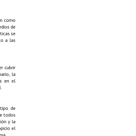
nen como
edios de
ticas se
to a las
r cubrir
ario, la
as en el
.
tipo de
de todos
ión y la
picio el
sma.