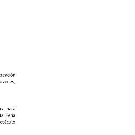
creación
jóvenes,
ca para
la Feria
ectáculo