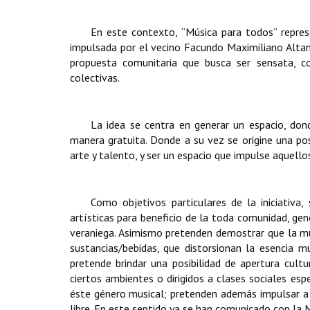
En este contexto, “Música para todos” repres
impulsada por el vecino Facundo Maximiliano Alta
propuesta
comunitaria
que busca ser sensata, co
colectivas.
La idea se centra en generar un espacio, dond
manera gratuita. Donde a su vez se origine una pos
arte y talento, y ser un espacio que impulse aquello
Como objetivos particulares de la iniciativa,
artísticas para beneficio de la toda comunidad, ge
veraniega. Asimismo pretenden demostrar que la mús
sustancias/bebidas, que distorsionan la esencia 
pretende brindar una posibilidad de apertura cultu
ciertos ambientes o dirigidos a clases sociales es
éste género musical; pretenden además impulsar a l
libre. En este sentido ya se han comunicado con la