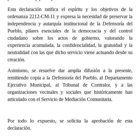
Huéspedes de Honor - Registro
Esta declaración ratifica el espíritu y los objetivos de la
ordenanza 2212-CM-11 y expresa la necesidad de preservar la
Antiguos Pobladores - Registro
independencia y autarquía institucional de la Defensoría del
Pueblo, pilares esenciales de la democracia y del control
Reconocimientos - Registro
ciudadano sobre los actos de gobierno, valorando la
Bariloche, Municipio intercultural
experiencia acumulada, la confidencialidad, la gratuidad y la
neutralidad con las que dicho servicio viene actuando desde su
Entrega de distinciones
creación.
Asimismo, se resuelve dar amplia difusión a la presente,
REFORMA DE LA CARTA ORGÁNICA
remitiendo copia a la Defensoría del Pueblo, al Departamento
Ejecutivo Municipal, al Tribunal de Contralor, y a las
organizaciones vecinales y sociales que históricamente han
articulado con el Servicio de Mediación Comunitaria.
Por todo lo expuesto, se solicita la aprobación de esta
declaración.