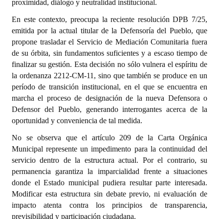
proximidad, diálogo y neutralidad institucional.
INSTITUCIONAL
En este contexto, preocupa la reciente resolución DPB 7/25,
Antiguos Pobladores
emitida por la actual titular de la Defensoría del Pueblo, que
propone trasladar el Servicio de Mediación Comunitaria fuera
Noticias Destacadas
de su órbita, sin fundamentos suficientes y a escaso tiempo de
finalizar su gestión. Esta decisión no sólo vulnera el espíritu de
Registros y Distinciones
la ordenanza 2212-CM-11, sino que también se produce en un
período de transición institucional, en el que se encuentra en
Datos Históricos
marcha el proceso de designación de la nueva Defensora o
Premio al Mérito - Registro
Defensor del Pueblo, generando interrogantes acerca de la
oportunidad y conveniencia de tal medida.
Audiencias Públicas - Registro
No se observa que el artículo 209 de la Carta Orgánica
Mujeres que Dejaron Huellas - Registro
Municipal represente un impedimento para la continuidad del
servicio dentro de la estructura actual. Por el contrario, su
Periodistas Decanos - Registro
permanencia garantiza la imparcialidad frente a situaciones
donde el Estado municipal pudiera resultar parte interesada.
Ciudadano Ilustre - Registro
Modificar esta estructura sin debate previo, ni evaluación de
impacto atenta contra los principios de transparencia,
Banca del Vecino - Registro
previsibilidad y participación ciudadana.