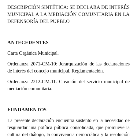
Programas
DESCRIPCIÓN SINTÉTICA: SE
DECLARA DE INTERÉS
MUNICIPAL A LA MEDIACIÓN COMUNITARIA EN LA
LEGISLACIÓN
DEFENSORÍA DEL PUEBLO
Constitución Nacional
ANTECEDENTES
Constitución Provincial
Carta Orgánica Municipal.
Carta Orgánica 2007
Ordenanza 2071-CM-10: Jerarquización de las declaraciones
de interés del concejo municipal. Reglamentación.
Reglamento Interno
Ordenanza 2212-CM-11: Creación del servicio municipal de
Digesto
mediación comunitaria.
Organigrama
FUNDAMENTOS
DOCUMENTOS
La presente declaración encuentra sustento en la necesidad de
Informes de Gestión
resguardar una política pública consolidada, que promueve la
cultura del diálogo, la convivencia democrática y la resolución
Proyectos Presentados