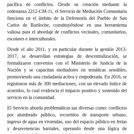
pacífica de conflictos. Desde su creación mediante la
ordenanza 2212-CM-11, el Servicio de Mediación Comunitaria
Dictámenes Asesoría Letrada
funciona en el ámbito de la Defensoría del Pueblo de San
Actas de Sesión
Carlos de Bariloche, constituyéndose en una herramienta
valiosa para el abordaje de conflictos vecinales, comunitarios,
Informes de Unidad Coordinadora
escolares e interculturales.
Ejecución Presupuestaria
Desde el año 2011, y en particular durante la gestión 2013-
2017, se desarrollan estrategias de descentralización, se
Actas de Audiencias Públicas
formalizaron convenios con el Ministerio de Justicia de la
Nación y se capacitan mediadores en temáticas sensibles,
NORMATIVA
promoviendo una ciudadanía activa y empoderada. En 2016, se
registraron más de 300 mediaciones, con un elevado índice de
Comunicaciones
acuerdos, lo cual evidencia el impacto positivo y sostenido del
servicio en la comunidad.
Declaraciones
El Servicio aborda problemáticas tan diversas como: conflictos
Resoluciones
por alumbrado público, recorridos de transporte urbano,
ingreso de agua en viviendas, uso del espacio público en ferias
Resoluciones de Presidencia
y desavenencias barriales, operando desde una lógica de