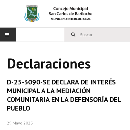
INICIO
Declaraciones
CONCEJO
Bloques Políticos
D-25-3090-SE DECLARA DE INTERÉS
Integrantes del Concejo
MUNICIPAL A LA MEDIACIÓN
COMUNITARIA EN LA DEFENSORÍA DEL
Comisiones Permanentes
PUEBLO
Comisiones Especiales
29 Mayo 2025
Concejales Mandato Cumplido