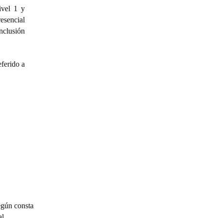
ivel 1 y
esencial
nclusión
eferido a
egún consta
l,