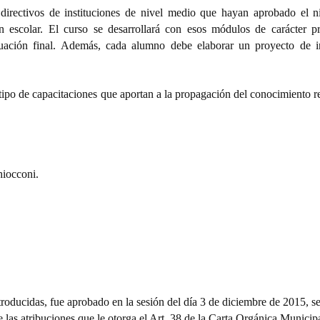
directivos de instituciones de nivel medio que hayan aprobado el n
n escolar. El curso se desarrollará con esos módulos de carácter pr
uación final. Además, cada alumno debe elaborar un proyecto de i
 tipo de capacitaciones que aportan a la propagación del conocimiento r
iocconi.
oducidas, fue aprobado en la sesión del día 3 de diciembre de 2015, s
e las atribuciones que le otorga el Art. 38 de la Carta Orgánica Municipa