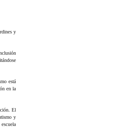
rdines y
nclusión
citándose
smo está
ón en la
ción. El
utismo y
a escuela