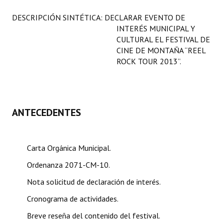
Programas
DESCRIPCIÓN SINTÉTICA: DECLARAR EVENTO DE
INTERÉS MUNICIPAL Y
LEGISLACIÓN
CULTURAL EL FESTIVAL DE
CINE DE MONTAÑA “REEL
Constitución Nacional
ROCK TOUR 2013”.
Constitución Provincial
Carta Orgánica 2007
ANTECEDENTES
Reglamento Interno
Digesto
Carta Orgánica Municipal.
Organigrama
Ordenanza 2071-CM-10.
DOCUMENTOS
Nota solicitud de declaración de interés.
Cronograma de actividades.
Informes de Gestión
Breve reseña del contenido del festival.
Proyectos Presentados