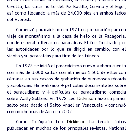
Civetta, las caras norte del Piz Badille, Cervino y el Eiger,
Huéspedes de Honor - Registro
así como llegando a más de 24.000 pies en ambos lados
Antiguos Pobladores - Registro
del Everest.
Comenzó paracaidismo en 1971 en preparación para un
Reconocimientos - Registro
viaje de montañismo a la capa de hielo de la Patagonia,
donde esperaba llegar en paracaídas.
Bariloche, Municipio intercultural
El fue frustrado por
las autoridades por lo que se dirigió en cambio, con el
Entrega de distinciones
viento y su paracaídas para tirar de los trineos.
En 1978 se inició el paracaidismo nuevo y ahora cuenta
REFORMA DE LA CARTA ORGÁNICA
con más de 3.000 saltos con al menos 1.500 de ellos con
cámaras en sus cascos de grabación de numerosos récords
y acrobacias.
Ha realizado 4 películas documentales sobre
el paracaidismo y 4 películas de paracaidismo comedia
sobre Wally Gubbins.
En 1978 Leo
Dickinson
hizo su primer
salto base desde el Salto Ángel en Venezuela y continuó
con mucho más de Arco en 2002.
Como fotógrafo Leo
Dickinson
ha tenido fotos
publicadas en muchos de los principales revistas, National