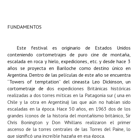
Dictámenes Asesoría Letrada
Actas de Sesión
FUNDAMENTOS
Informes de Unidad Coordinadora
Este festival es originario de Estados Unidos
Ejecución Presupuestaria
conteniendo cortometrajes de puro cine de montaña,
escalada en roca y hielo, expediciones, etc. y desde hace 3
Actas de Audiencias Públicas
años se proyecta en Bariloche como destino único en
Argentina. Dentro de las películas de este año se encuentra
NORMATIVA
“Towers of temptation” del cineasta Leo Dickinson, un
cortometraje de d
os expediciones Británicas históricas
Comunicaciones
realizadas a dos torres míticas en la Patagonia sur ( una en
Chile y la otra en Argentina)
las que aún no habían sido
Declaraciones
escaladas en la época. Hace 50 años, en 1963 dos de los
grandes íconos de la historia
del montañismo británico, Sir
Resoluciones
Chris Bonington y Don Whillans realizaron el primer
Resoluciones de Presidencia
ascenso de la torres centrales
de las Torres del Paine, l
o
que significó una increíble hazaña en esa época.