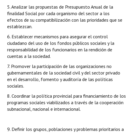
Huéspedes de Honor - Registro
5. Analizar las propuestas de Presupuesto Anual de la
finalidad Social por cada organismo del sector a los
Antiguos Pobladores - Registro
efectos de su compatibilización con las prioridades que se
establezcan.
Reconocimientos - Registro
6. Establecer mecanismos para asegurar el control
Bariloche, Municipio intercultural
ciudadano del uso de los fondos públicos sociales y la
responsabilidad de los funcionarios en la rendición de
Entrega de distinciones
cuentas a la sociedad.
7. Promover la participación de las organizaciones no
REFORMA DE LA CARTA ORGÁNICA
gubernamentales de la sociedad civil y del sector privado
en el desarrollo, fomento y auditoría de las políticas
sociales.
8. Coordinar la política provincial para financiamiento de los
programas sociales viabilizados a través de la cooperación
subnacional, nacional e internacional.
9. Definir los grupos, poblaciones y problemas prioritarios a