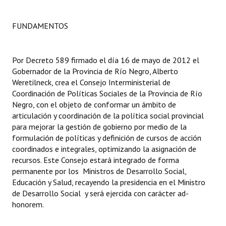
Dictámenes Asesoría Letrada
FUNDAMENTOS
Actas de Sesión
Por Decreto 589 firmado el día 16 de mayo de 2012 el
Informes de Unidad Coordinadora
Gobernador de la Provincia de Río Negro, Alberto
Weretilneck, crea el Consejo Interministerial de
Ejecución Presupuestaria
Coordinación de Políticas Sociales de la Provincia de Río
Actas de Audiencias Públicas
Negro, con el objeto de conformar un ámbito de
articulación y coordinación de la política social provincial
NORMATIVA
para mejorar la gestión de gobierno por medio de la
formulación de políticas y definición de cursos de acción
coordinados e integrales, optimizando la asignación de
Comunicaciones
recursos. Este Consejo estará integrado de forma
Declaraciones
permanente por los Ministros de Desarrollo Social,
Educación y Salud, recayendo la presidencia en el Ministro
Resoluciones
de Desarrollo Social y será ejercida con carácter ad-
honorem.
Resoluciones de Presidencia