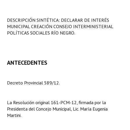
Programas
LEGISLACIÓN
DESCRIPCIÓN SINTÉTICA: DECLARAR DE INTERÉS
MUNICIPAL CREACIÓN CONSEJO INTERMINISTERIAL
Constitución Nacional
POLÍTICAS SOCIALES RÍO NEGRO.
Constitución Provincial
Carta Orgánica 2007
ANTECEDENTES
Reglamento Interno
Digesto
Decreto Provincial 589/12.
Organigrama
La Resolución original 161-PCM-12, firmada por la
DOCUMENTOS
Presidenta del Concejo Municipal, Lic. María Eugenia
Martini.
Informes de Gestión
Proyectos Presentados