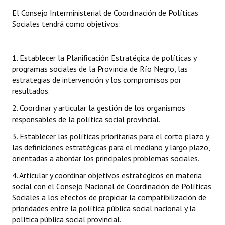
INSTITUCIONAL
El Consejo Interministerial de Coordinación de Políticas
Sociales tendrá como objetivos:
Antiguos Pobladores
Noticias Destacadas
1. Establecer la Planificación Estratégica de políticas y
programas sociales de la Provincia de Río Negro, las
Registros y Distinciones
estrategias de intervención y los compromisos por
resultados.
Datos Históricos
2. Coordinar y articular la gestión de los organismos
Premio al Mérito - Registro
responsables de la política social provincial.
Audiencias Públicas - Registro
3. Establecer las políticas prioritarias para el corto plazo y
las definiciones estratégicas para el mediano y largo plazo,
Mujeres que Dejaron Huellas - Registro
orientadas a abordar los principales problemas sociales.
Periodistas Decanos - Registro
4. Articular y coordinar objetivos estratégicos en materia
social con el Consejo Nacional de Coordinación de Políticas
Ciudadano Ilustre - Registro
Sociales a los efectos de propiciar la compatibilización de
prioridades entre la política pública social nacional y la
Banca del Vecino - Registro
política pública social provincial.