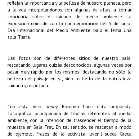
reflejan la importancia y la belleza de nuestro planeta, pero
Huéspedes de Honor - Registro
a la vez interpelándonos con algunas de ellas, a tomar
conciencia sobre el cuidado del medio ambiente. La
Antiguos Pobladores - Registro
exposición coincide con la conmemoración del 5 de junio,
Día Internacional del Medio Ambiente, bajo el lema Una
Reconocimientos - Registro
sola Tierra.
Bariloche, Municipio intercultural
Entrega de distinciones
Las fotos son de diferentes sitios de nuestro país,
rescatando lugares quizás desconocidos, algunas veces por
REFORMA DE LA CARTA ORGÁNICA
pasar muy rápido por los mismos, destacando no sólo la
belleza del paisaje en sí, sino lo bello de la naturaleza
cuidada y respetada.
Con esta idea,
Tonny
Romano hace esta propuesta
fotográfica, acompañada de textos referentes al medio
ambiente, con la intención de trascender el tiempo de la
muestra en Sala Frey. En tal sentido, se rescatan a modo
de ejemplo, frases de la activista juvenil sueca Greta