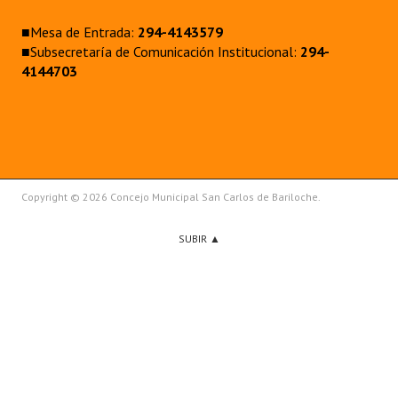
■Mesa de Entrada:
294-4143579
■Subsecretaría de Comunicación Institucional:
294-
4144703
Copyright © 2026 Concejo Municipal San Carlos de Bariloche.
SUBIR ▲