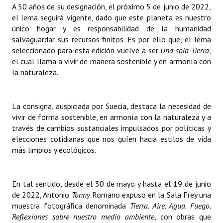
A 50 años de su designación, el próximo 5 de junio de 2022,
INSTITUCIONAL
el lema seguirá vigente, dado que este planeta es nuestro
único hogar y es responsabilidad de la humanidad
Antiguos Pobladores
salvaguardar sus recursos finitos. Es por ello que, el lema
seleccionado para esta edición vuelve a ser
Noticias Destacadas
Una sola Tierra
,
el cual llama a vivir de manera sostenible y en armonía con
Registros y Distinciones
la naturaleza.
Datos Históricos
La consigna, auspiciada por Suecia, destaca la necesidad de
Premio al Mérito - Registro
vivir de forma sostenible, en armonía con la naturaleza y a
través de cambios sustanciales impulsados por políticas y
Audiencias Públicas - Registro
elecciones cotidianas que nos guíen hacia estilos de vida
más limpios y ecológicos.
Mujeres que Dejaron Huellas - Registro
Periodistas Decanos - Registro
En tal sentido, desde el 30 de mayo y hasta el 19 de junio
Ciudadano Ilustre - Registro
de 2022, Antonio
Tonny
Romano expuso en la Sala Frey una
muestra fotográfica denominada
Tierra. Aire. Agua. Fuego.
Banca del Vecino - Registro
Reflexiones sobre nuestro medio ambiente
, con obras que