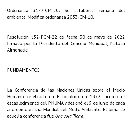
Ordenanza 3177-CM-20: Se establece semana del
Dictámenes Asesoría Letrada
ambiente. Modifica ordenanza 2033-CM-10.
Actas de Sesión
Informes de Unidad Coordinadora
Resolución 132-PCM-22 de fecha 30 de mayo de 2022
firmada por la Presidenta del Concejo Municipal, Natalia
Ejecución Presupuestaria
Almonacid.
Actas de Audiencias Públicas
FUNDAMENTOS
NORMATIVA
Comunicaciones
La Conferencia de las Naciones Unidas sobre el Medio
Humano celebrada en Estocolmo en 1972, acordó el
Declaraciones
establecimiento del PNUMA y designó el 5 de junio de cada
año como el Día Mundial del Medio Ambiente. El lema de
Resoluciones
aquella conferencia fue
Una sola Tierra
.
Resoluciones de Presidencia