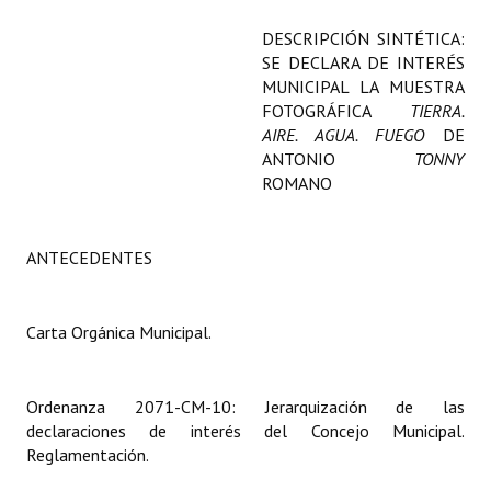
Programas
DESCRIPCIÓN SINTÉTICA:
SE DECLARA DE INTERÉS
LEGISLACIÓN
MUNICIPAL LA MUESTRA
FOTOGRÁFICA
TIERRA.
Constitución Nacional
AIRE. AGUA. FUEGO
DE
ANTONIO
TONNY
Constitución Provincial
ROMANO
Carta Orgánica 2007
ANTECEDENTES
Reglamento Interno
Digesto
Carta Orgánica Municipal.
Organigrama
DOCUMENTOS
Ordenanza 2071-CM-10: Jerarquización de las
declaraciones de interés del Concejo Municipal.
Informes de Gestión
Reglamentación.
Proyectos Presentados