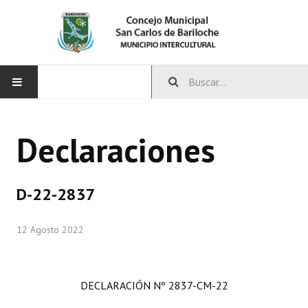
INICIO
Declaraciones
CONCEJO
Bloques Políticos
D-22-2837
Integrantes del Concejo
12 Agosto 2022
Comisiones Permanentes
Comisiones Especiales
DECLARACIÓN Nº 2837-CM-22
Concejales Mandato Cumplido