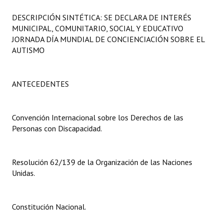
Programas
DESCRIPCIÓN SINTÉTICA: SE DECLARA DE INTERÉS
MUNICIPAL, COMUNITARIO, SOCIAL Y EDUCATIVO
LEGISLACIÓN
JORNADA DÍA MUNDIAL DE CONCIENCIACIÓN SOBRE EL
AUTISMO
Constitución Nacional
Constitución Provincial
ANTECEDENTES
Carta Orgánica 2007
Reglamento Interno
Convención Internacional sobre los Derechos de las
Personas con Discapacidad.
Digesto
Organigrama
Resolución 62/139 de la Organización de las Naciones
Unidas.
DOCUMENTOS
Informes de Gestión
Constitución Nacional.
Proyectos Presentados