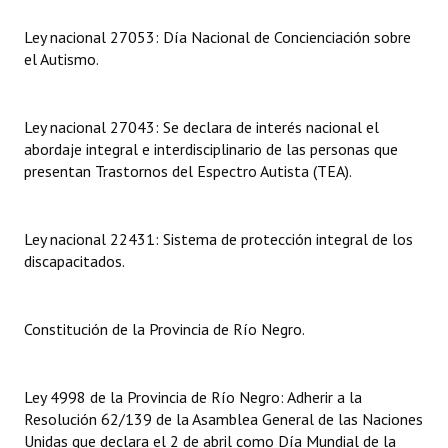
Ley nacional 27053: Día Nacional de Concienciación sobre
Dictámenes Asesoría Letrada
el Autismo.
Actas de Sesión
Informes de Unidad Coordinadora
Ley nacional 27043: Se declara de interés nacional el
abordaje integral e interdisciplinario de las personas que
Ejecución Presupuestaria
presentan Trastornos del Espectro Autista (TEA).
Actas de Audiencias Públicas
Ley nacional 22431: Sistema de protección integral de los
NORMATIVA
discapacitados.
Comunicaciones
Constitución de la Provincia de Río Negro.
Declaraciones
Resoluciones
Ley 4998 de la Provincia de Río Negro: Adherir a la
Resoluciones de Presidencia
Resolución 62/139 de la Asamblea General de las Naciones
Unidas que declara el 2 de abril como Día Mundial de la