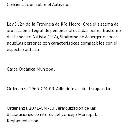
INSTITUCIONAL
Concienciación sobre el Autismo.
Antiguos Pobladores
Ley 5124 de la Provincia de Río Negro: Crea el sistema de
Noticias Destacadas
protección integral de personas afectadas por el Trastorno
del Espectro Autista (TEA), Síndrome de Asperger o todas
Registros y Distinciones
aquellas personas con características compatibles con el
espectro autista.
Datos Históricos
Premio al Mérito - Registro
Carta Orgánica Municipal.
Audiencias Públicas - Registro
Mujeres que Dejaron Huellas - Registro
Ordenanza 1963-CM-09: Adherir leyes de discapacidad.
Periodistas Decanos - Registro
Ordenanza 2071-CM-10: Jerarquización de las
Ciudadano Ilustre - Registro
declaraciones de interés del Concejo Municipal.
Reglamentación.
Banca del Vecino - Registro