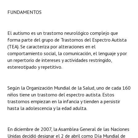
Huéspedes de Honor - Registro
FUNDAMENTOS
Antiguos Pobladores - Registro
Reconocimientos - Registro
El autismo es un trastorno neurológico complejo que
forma parte del grupo de Trastornos del Espectro Autista
Bariloche, Municipio intercultural
(TEA). Se caracteriza por alteraciones en el
comportamiento social, la comunicación, el lenguaje y por
Entrega de distinciones
un repertorio de intereses y actividades restringido,
estereotipado y repetitivo.
REFORMA DE LA CARTA ORGÁNICA
Según la Organización Mundial de la Salud, uno de cada 160
niños tiene un trastorno del espectro autista. Estos
trastornos empiezan en la infancia y tienden a persistir
hasta la adolescencia y la edad adulta.
En diciembre de 2007, la Asamblea General de las Naciones
Unidas decidió designar el 2 de abril como Día Mundial de