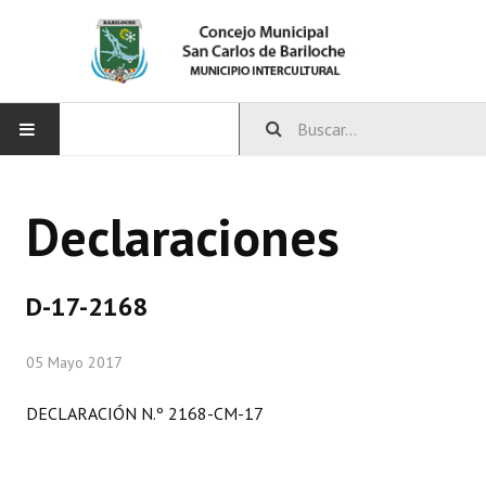
INICIO
Declaraciones
CONCEJO
Bloques Políticos
D-17-2168
Integrantes del Concejo
05 Mayo 2017
Comisiones Permanentes
DECLARACIÓN N.º 2168-CM-17
Comisiones Especiales
Concejales Mandato Cumplido