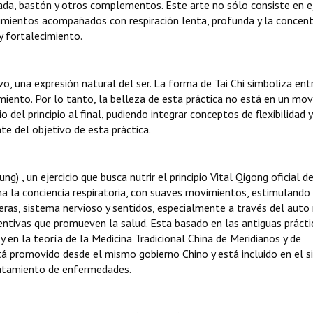
da, bastón y otros complementos. Este arte no sólo consiste en ej
vimientos acompañados con respiración lenta, profunda y la concen
y fortalecimiento.
o, una expresión natural del ser. La forma de Tai Chi simboliza ent
iento. Por lo tanto, la belleza de esta práctica no está en un mo
io del principio al final, pudiendo integrar conceptos de flexibilidad y
e del objetivo de esta práctica.
 , un ejercicio que busca nutrir el principio Vital Qigong oficial de
a la conciencia respiratoria, con suaves movimientos, estimulando 
ceras, sistema nervioso y sentidos, especialmente a través del auto
ventivas que promueven la salud. Esta basado en las antiguas prácti
 y en la teoría de la Medicina Tradicional China de Meridianos y de
stá promovido desde el mismo gobierno Chino y está incluido en el 
tratamiento de enfermedades.