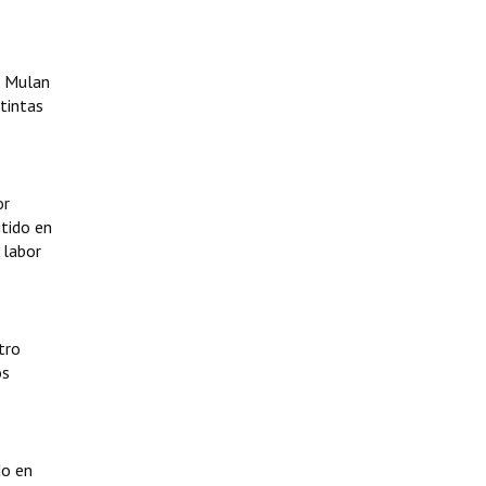
o Mulan
tintas
or
itido en
 labor
tro
os
.
do en