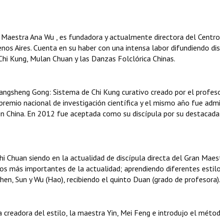
 Maestra Ana Wu , es fundadora y actualmente directora del Centr
nos Aires. Cuenta en su haber con una intensa labor difundiendo dis
 Chi Kung, Mulan Chuan y las Danzas Folclórica Chinas.
angsheng Gong: Sistema de Chi Kung curativo creado por el profes
remio nacional de investigación científica y el mismo año fue adm
en China. En 2012 fue aceptada como su discípula por su destacada
i Chuan siendo en la actualidad de discípula directa del Gran Maes
os más importantes de la actualidad; aprendiendo diferentes estil
 Chen, Sun y Wu (Hao), recibiendo el quinto Duan (grado de profesora)
 creadora del estilo, la maestra Yin, Mei Feng e introdujo el méto