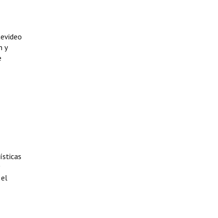
tevideo
n y
e
ísticas
 el