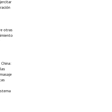
ercitar
tración
re otras
vimiento
 China:
las
 masaje
cas
sistema