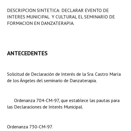
Programas
DESCRIPCION SINTETICA:
DECLARAR EVENTO DE
INTERES MUNICIPAL Y CULTURAL EL SEMINARIO DE
LEGISLACIÓN
FORMACION EN DANZATERAPIA.
Constitución Nacional
Constitución Provincial
ANTECEDENTES
Carta Orgánica 2007
Reglamento Interno
Solicitud de Declaración de Interés de la Sra. Castro María
de los Ángeles del seminario de Danzaterapia.
Digesto
Organigrama
Ordenanza 704-CM-97, que establece las pautas para
DOCUMENTOS
las Declaraciones de Interés Municipal.
Informes de Gestión
Ordenanza 730-CM-97.
Proyectos Presentados