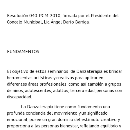
Dictámenes Asesoría Letrada
Resolución 040-PCM-2010, firmada por el Presidente del
Concejo Municipal, Lic. Ángel Darío Barriga.
Actas de Sesión
Informes de Unidad Coordinadora
Ejecución Presupuestaria
FUNDAMENTOS
Actas de Audiencias Públicas
El objetivo de estos seminarios de Danzaterapia es brindar
NORMATIVA
herramientas artísticas y creativas para aplicar en
diferentes áreas profesionales, como así también a grupos
Comunicaciones
de niños, adolescentes, adultos, tercera edad, personas con
discapacidad.
Declaraciones
La Danzaterapia tiene como fundamento una
Resoluciones
profunda conciencia del movimiento y un significado
emocional; posee un gran dominio del estímulo creativo y
Resoluciones de Presidencia
proporciona a las personas bienestar, reflejando equilibrio y