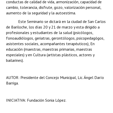
conductas de calidad de vida, armonización, capacidad de
INSTITUCIONAL
cambio, tolerancia, disfrute, gozo, valorización personal,
aumento de la seguridad y la autoestima.
Antiguos Pobladores
Este Seminario se dictará en la ciudad de San Carlos
Noticias Destacadas
de Bariloche, los días 20 y 21 de marzo y esta dirigido a
profesionales y estudiantes de la salud (psicólogos,
Registros y Distinciones
fonoaudiólogos, geriatras, gerontólogos, psicopedagógos,
asistentes sociales, acompañantes terapéuticos), En
Datos Históricos
educación (maestras, maestras primarias, maestras
especiales) y en Cultura (artistas plásticos, actores y
Premio al Mérito - Registro
bailarines).
Audiencias Públicas - Registro
Mujeres que Dejaron Huellas - Registro
AUTOR: Presidente del Concejo Municipal, Lic. Ángel Darío
Barriga.
Periodistas Decanos - Registro
Ciudadano Ilustre - Registro
INICIATIVA: Fundación Sonia López.
Banca del Vecino - Registro