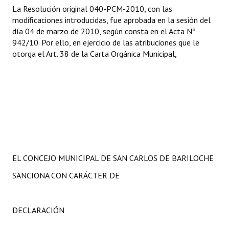
La Resolución original 040-PCM-2010, con las
Huéspedes de Honor - Registro
modificaciones introducidas, fue aprobada en la sesión del
día 04 de marzo de 2010, según consta en el Acta Nº
Antiguos Pobladores - Registro
942/10. Por ello, en ejercicio de las atribuciones que le
Reconocimientos - Registro
otorga el Art. 38 de la Carta Orgánica Municipal,
Bariloche, Municipio intercultural
Entrega de distinciones
REFORMA DE LA CARTA ORGÁNICA
EL CONCEJO MUNICIPAL DE SAN CARLOS DE BARILOCHE
SANCIONA CON CARÁCTER DE
DECLARACIÓN