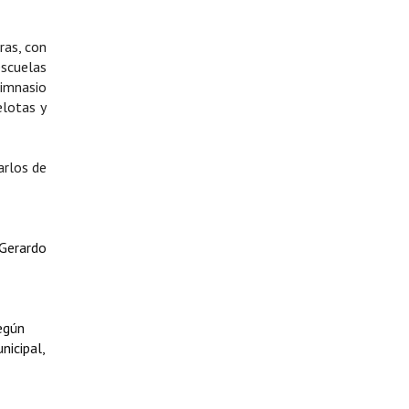
ras, con
escuelas
gimnasio
elotas y
arlos de
 Gerardo
según
nicipal,