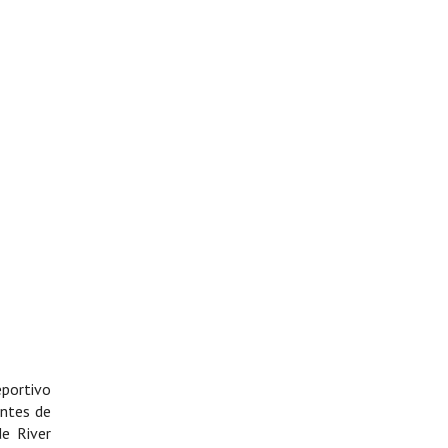
eportivo
entes de
de River