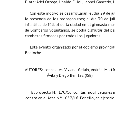
Plate: Ariel Ortega, Ubaldo Fillol, Leonel Gancedo
Con este motivo se desarrollarán: el día 29 de ju
la presencia de los protagonistas; e
l día 30 de ju
infantiles de fútbol de la ciudad en el gimnasio mun
de Bomberos Voluntarios, se podrá disfrutar del par
camisetas firmadas por todos los jugadores.
Este evento organizado por el gobierno provincial 
Bariloche.
AUTORES: concejales Viviana Gelain, Andrés Martíne
Ávila y Diego Benítez (JSB).
El proyecto N.º 170/16, con las modificaciones i
consta en el Acta N.º 1057/16. Por ello, en ejercicio