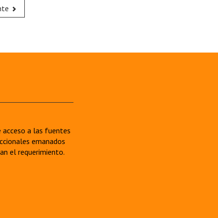
nte
re acceso a las fuentes
sdiccionales emanados
van el requerimiento.