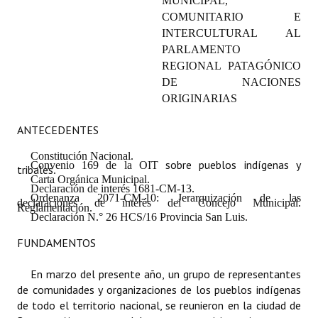
MUNICIPAL,
Programas
COMUNITARIO E
INTERCULTURAL AL
LEGISLACIÓN
PARLAMENTO
REGIONAL PATAGÓNICO
Constitución Nacional
DE NACIONES
ORIGINARIAS
Constitución Provincial
ANTECEDENTES
Carta Orgánica 2007
Constitución Nacional.
sobre pueblos indígenas y
Convenio 169 de la OIT
Reglamento Interno
tribales
.
Carta Orgánica Municipal.
Declaración de interés 1681-CM-13.
Digesto
Ordenanza 2071-CM-10: Jerarquización de las
declaraciones de interés del Concejo Municipal.
Reglamentación.
Declaración N.° 26 HCS/16 Provincia San Luis.
Organigrama
FUNDAMENTOS
DOCUMENTOS
En marzo del presente año, un grupo de representantes
Informes de Gestión
de comunidades y organizaciones de los pueblos indígenas
de todo el territorio nacional, se reunieron en la ciudad de
Proyectos Presentados