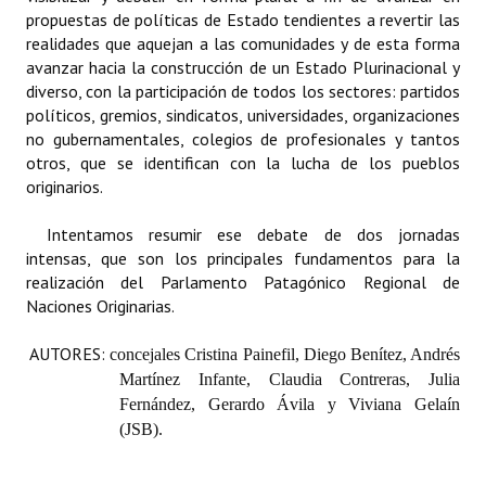
INSTITUCIONAL
propuestas de políticas de Estado tendientes a revertir las
realidades que aquejan a las comunidades y de esta forma
Antiguos Pobladores
avanzar hacia la construcción de un Estado Plurinacional y
diverso, con la participación de todos los sectores: partidos
Noticias Destacadas
políticos, gremios, sindicatos, universidades, organizaciones
no gubernamentales, colegios de profesionales y tantos
Registros y Distinciones
otros, que se identifican con la lucha de los pueblos
originarios.
Datos Históricos
Intentamos resumir ese debate de dos jornadas
Premio al Mérito - Registro
intensas, que son los principales fundamentos para la
realización del Parlamento Patagónico Regional de
Audiencias Públicas - Registro
Naciones Originarias.
Mujeres que Dejaron Huellas - Registro
AUTORES:
concejales Cristina Painefil, Diego Benítez, Andrés
Periodistas Decanos - Registro
Martínez Infante, Claudia Contreras, Julia
Fernández, Gerardo Ávila y Viviana Gelaín
Ciudadano Ilustre - Registro
(JSB).
Banca del Vecino - Registro