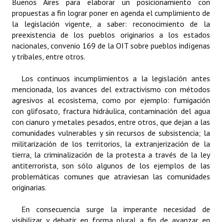
Buenos Aires para elaborar un posicionamiento con
propuestas a fin lograr poner en agenda el cumplimiento de
Dictámenes Asesoría Letrada
la legislación vigente, a saber: reconocimiento de la
preexistencia de los pueblos originarios a los estados
Actas de Sesión
nacionales, convenio 169 de la OIT sobre pueblos indígenas
y tribales, entre otros.
Informes de Unidad Coordinadora
Los continuos incumplimientos a la legislación antes
Ejecución Presupuestaria
mencionada, los avances del extractivismo con métodos
agresivos al ecosistema, como por ejemplo: fumigación
Actas de Audiencias Públicas
con glifosato, fractura hidráulica, contaminación del agua
con cianuro y metales pesados, entre otros, que dejan a las
NORMATIVA
comunidades vulnerables y sin recursos de subsistencia; la
militarización de los territorios, la extranjerización de la
Comunicaciones
tierra, la criminalización de la protesta a través de la ley
antiterrorista, son sólo algunos de los ejemplos de las
Declaraciones
problemáticas comunes que atraviesan las comunidades
Resoluciones
originarias.
Resoluciones de Presidencia
En consecuencia surge la imperante necesidad de
visibilizar y debatir en forma plural a fin de avanzar en