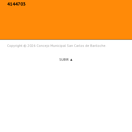
4144703
Copyright © 2026 Concejo Municipal San Carlos de Bariloche.
SUBIR ▲