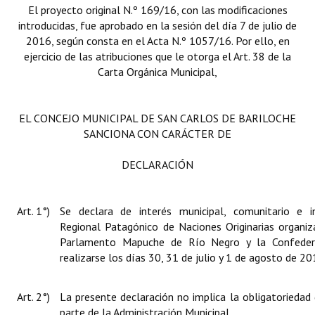
El proyecto original N.º 169/16, con las modificaciones
Huéspedes de Honor - Registro
introducidas, fue aprobado en la sesión del día 7 de julio de
2016, según consta en el Acta N.º 1057/16. Por ello, en
Antiguos Pobladores - Registro
ejercicio de las atribuciones que le otorga el Art. 38 de la
Carta Orgánica Municipal,
Reconocimientos - Registro
Bariloche, Municipio intercultural
EL CONCEJO MUNICIPAL DE SAN CARLOS DE BARILOCHE
Entrega de distinciones
SANCIONA CON CARÁCTER DE
REFORMA DE LA CARTA ORGÁNICA
DECLARACIÓN
Art. 1°)
Se declara de interés municipal, comunitario e i
Regional Patagónico de Naciones Originarias organiz
Parlamento Mapuche de Río Negro y la Confeder
realizarse los días 30, 31 de julio y 1 de agosto de 20
Art. 2°)
La presente declaración no implica la obligatoriedad
parte de la Administración Municipal.