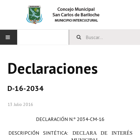
INICIO
Declaraciones
CONCEJO
Bloques Políticos
D-16-2034
Integrantes del Concejo
13 Julio 2016
Comisiones Permanentes
DECLARACIÓN
N.º 2034-CM-16
Comisiones Especiales
DESCRIPCIÓN SINTÉTICA:
DECLARA DE INTERÉS
Concejales Mandato Cumplido