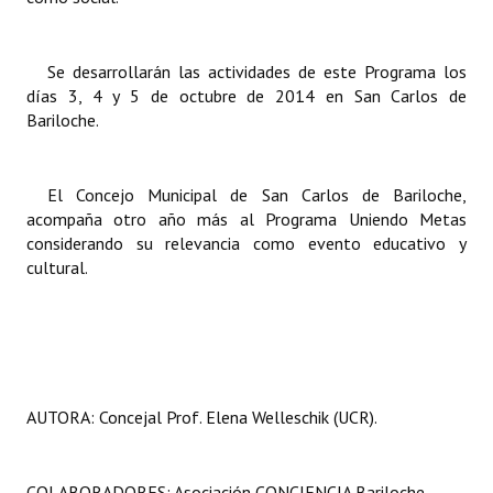
Huéspedes de Honor - Registro
Antiguos Pobladores - Registro
Se desarrollarán las actividades de este Programa los
días 3, 4 y 5 de octubre de 2014 en San Carlos de
Reconocimientos - Registro
Bariloche.
Bariloche, Municipio intercultural
El Concejo Municipal de San Carlos de Bariloche,
Entrega de distinciones
acompaña otro año más al Programa Uniendo Metas
considerando su relevancia como evento educativo y
REFORMA DE LA CARTA ORGÁNICA
cultural.
AUTORA: Concejal Prof. Elena Welleschik (UCR).
COLABORADORES: Asociación CONCIENCIA Bariloche.