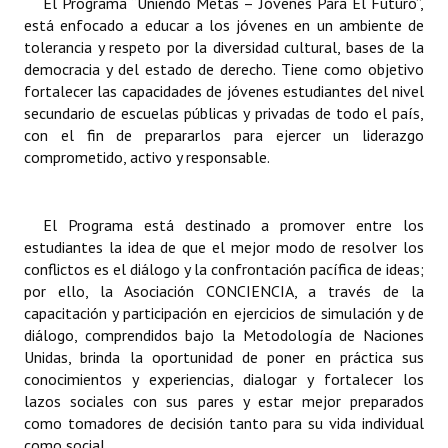
El Programa “Uniendo Metas – Jóvenes Para El Futuro”,
INSTITUCIONAL
está enfocado a educar a los jóvenes en un ambiente de
tolerancia y respeto por la diversidad cultural, bases de la
Antiguos Pobladores
democracia y del estado de derecho. Tiene como objetivo
fortalecer las capacidades de jóvenes estudiantes del nivel
Noticias Destacadas
secundario de escuelas públicas y privadas de todo el país,
con el fin de prepararlos para ejercer un liderazgo
Registros y Distinciones
comprometido, activo y responsable.
Datos Históricos
Premio al Mérito - Registro
El Programa está destinado a promover entre los
estudiantes la idea de que el mejor modo de resolver los
Audiencias Públicas - Registro
conflictos es el diálogo y la confrontación pacífica de ideas;
por ello, la Asociación CONCIENCIA, a través de la
Mujeres que Dejaron Huellas - Registro
capacitación y participación en ejercicios de simulación y de
diálogo, comprendidos bajo la Metodología de Naciones
Periodistas Decanos - Registro
Unidas, brinda la oportunidad de poner en práctica sus
conocimientos y experiencias, dialogar y fortalecer los
Ciudadano Ilustre - Registro
lazos sociales con sus pares y estar mejor preparados
como tomadores de decisión tanto para su vida individual
Banca del Vecino - Registro
como social.