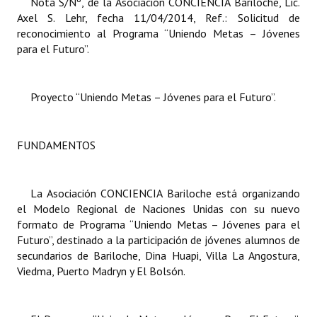
Nota S/Nº, de la Asociación CONCIENCIA Bariloche, Lic.
Axel S. Lehr, fecha 11/04/2014, Ref.: Solicitud de
Dictámenes Asesoría Letrada
reconocimiento al Programa “Uniendo Metas – Jóvenes
para el Futuro”.
Actas de Sesión
Informes de Unidad Coordinadora
Proyecto “Uniendo Metas – Jóvenes para el Futuro”.
Ejecución Presupuestaria
FUNDAMENTOS
Actas de Audiencias Públicas
NORMATIVA
La Asociación CONCIENCIA Bariloche está organizando
el Modelo Regional de Naciones Unidas con su nuevo
Comunicaciones
formato de Programa “Uniendo Metas – Jóvenes para el
Declaraciones
Futuro”, destinado a la participación de jóvenes alumnos de
secundarios de Bariloche, Dina Huapi, Villa La Angostura,
Resoluciones
Viedma, Puerto Madryn y El Bolsón.
Resoluciones de Presidencia