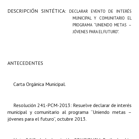
Programas
DESCRIPCIÓN SINTÉTICA:
DECLARAR EVENTO DE INTERÉS
MUNICIPAL Y COMUNITARIO EL
LEGISLACIÓN
PROGRAMA “UNIENDO METAS –
JÓVENES PARA EL FUTURO”.
Constitución Nacional
Constitución Provincial
Carta Orgánica 2007
ANTECEDENTES
Reglamento Interno
Carta Orgánica Municipal.
Digesto
Organigrama
Resolución 241-PCM-2013: Resuelve declarar de interés
municipal y comunitario al programa “Uniendo metas –
DOCUMENTOS
jóvenes para el futuro”, octubre 2013.
Informes de Gestión
Proyectos Presentados