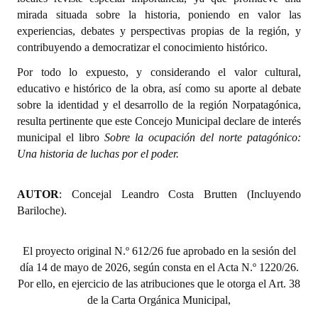
Huéspedes de Honor - Registro
mirada situada sobre la historia, poniendo en valor las
experiencias, debates y perspectivas propias de la región, y
Antiguos Pobladores - Registro
contribuyendo a democratizar el conocimiento histórico.
Por todo lo expuesto, y considerando el valor cultural,
Reconocimientos - Registro
educativo e histórico de la obra, así como su aporte al debate
Bariloche, Municipio intercultural
sobre la identidad y el desarrollo de la región Norpatagónica,
resulta pertinente que este Concejo Municipal declare de interés
Entrega de distinciones
municipal el libro
Sobre la ocupación del norte patagónico:
Una historia de luchas por el poder.
REFORMA DE LA CARTA ORGÁNICA
AUTOR
: Concejal Leandro Costa Brutten (Incluyendo
Bariloche).
El proyecto original N.º 612/26 fue aprobado en la sesión del
día 14 de mayo de 2026, según consta en el Acta N.º 1220/26.
Por ello, en ejercicio de las atribuciones que le otorga el Art. 38
de la Carta Orgánica Municipal,