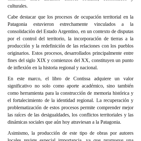
INSTITUCIONAL
culturales.
Cabe destacar que los procesos de ocupación territorial en la
Antiguos Pobladores
Patagonia estuvieron estrechamente vinculados a la
consolidación del Estado Argentino, en un contexto de disputas
Noticias Destacadas
por el control del territorio, la incorporación de tierras a la
Registros y Distinciones
producción y la redefinición de las relaciones con los pueblos
originarios. Estos procesos, desarrollados principalmente entre
Datos Históricos
fines del siglo XIX y comienzos del XX, constituyen un punto
de inflexión en la historia regional y nacional.
Premio al Mérito - Registro
En este marco, el libro de Contissa adquiere un valor
Audiencias Públicas - Registro
significativo no solo como aporte académico, sino también
como herramienta para la construcción de memoria histórica y
Mujeres que Dejaron Huellas - Registro
el fortalecimiento de la identidad regional. La recuperación y
problematización de estos procesos permite comprender mejor
Periodistas Decanos - Registro
las raíces de las desigualdades, los conflictos territoriales y las
Ciudadano Ilustre - Registro
dinámicas sociales que aún hoy atraviesan a la Patagonia.
Asimismo, la producción de este tipo de obras por autores
Banca del Vecino - Registro
locales reviste especial importancia, ya que promueve una