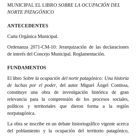
MUNICIPAL EL LIBRO
SOBRE LA OCUPACIÓN DEL
Programas
NORTE PATAGÓNICO
LEGISLACIÓN
ANTECEDENTES
Constitución Nacional
Carta Orgánica Municipal.
Constitución Provincial
Ordenanza 2071-CM-10: Jerarquización de las declaraciones
de interés del Concejo Municipal. Reglamentación.
Carta Orgánica 2007
FUNDAMENTOS
Reglamento Interno
El libro
Sobre la ocupación del norte patagónico: Una historia
Digesto
de luchas por el poder
, del autor Miguel Ángel Contissa,
constituye una obra de investigación histórica de gran
Organigrama
relevancia para la comprensión de los procesos sociales,
políticos y territoriales que dieron forma a la región
DOCUMENTOS
norpatagónica.
Informes de Gestión
La obra se inscribe en un debate historiográfico vigente acerca
del poblamiento y la ocupación del territorio patagónico,
Proyectos Presentados