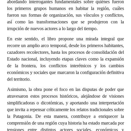
abordando interrogantes fundamentales sobre quiénes fueron
los primeros grupos humanos en habitar la región, cuáles
Dictámenes Asesoría Letrada
fueron sus formas de organización, sus vínculos y conflictos,
así como las transformaciones que se produjeron con la
Actas de Sesión
irrupción de nuevos actores a lo largo del tiempo.
Informes de Unidad Coordinadora
En este sentido, el libro propone una mirada integral que
recorre un amplio arco temporal, desde los primeros habitantes,
Ejecución Presupuestaria
cazadores recolectores, hasta los procesos de consolidación del
Estado nacional, incluyendo etapas claves como la expansión
Actas de Audiencias Públicas
de la frontera, los conflictos interétnicos y los cambios
económicos y sociales que marcaron la configuración definitiva
NORMATIVA
del territorio.
Comunicaciones
Asimismo, la obra pone el foco en las disputas de poder que
atravesaron estos procesos históricos, alejándose de visiones
Declaraciones
simplificadoras o dicotómicas, y aportando una interpretación
que invita a repensar críticamente los relatos tradicionales sobre
Resoluciones
la Patagonia. De esta manera, contribuye a enriquecer la
Resoluciones de Presidencia
comprensión de una región cuya historia ha estado marcada por
tensiones entre distintos actores sociales, económicos y