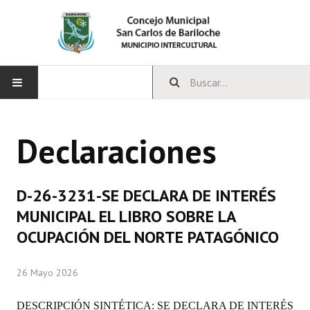
INICIO
Declaraciones
CONCEJO
Bloques Políticos
D-26-3231-SE DECLARA DE INTERÉS
Integrantes del Concejo
MUNICIPAL EL LIBRO SOBRE LA
OCUPACIÓN DEL NORTE PATAGÓNICO
Comisiones Permanentes
Comisiones Especiales
26 Mayo 2026
Concejales Mandato Cumplido
DESCRIPCIÓN SINTÉTICA: SE DECLARA DE INTERÉS