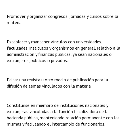
Huéspedes de Honor - Registro
Promover y organizar congresos, jornadas y cursos sobre la
Antiguos Pobladores - Registro
materia.
Reconocimientos - Registro
Bariloche, Municipio intercultural
Establecer y mantener vínculos con universidades,
facultades, institutos y organismos en general, relativo a la
Entrega de distinciones
administración y finanzas públicas, ya sean nacionales o
extranjeros, públicos o privados.
REFORMA DE LA CARTA ORGÁNICA
Editar una revista u otro medio de publicación para la
difusión de temas vinculados con la materia.
Constituirse en miembro de instituciones nacionales y
extranjeras vinculadas a la función fiscalizadora de la
hacienda pública, manteniendo relación permanente con las
mismas y facilitando el intercambio de funcionarios,