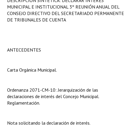
DESCRIPCIÓN SINTÉTICA: DECLARAR INTERÉS
Programas
MUNICIPAL E INSTITUCIONAL 3º REUNIÓN ANUAL DEL
CONSEJO DIRECTIVO DEL SECRETARIADO PERMANENTE
LEGISLACIÓN
DE TRIBUNALES DE CUENTA
Constitución Nacional
Constitución Provincial
ANTECEDENTES
Carta Orgánica 2007
Reglamento Interno
Carta Orgánica Municipal.
Digesto
Ordenanza 2071-CM-10: Jerarquización de las
Organigrama
declaraciones de interés del Concejo Municipal.
Reglamentación.
DOCUMENTOS
Informes de Gestión
Nota solicitando la declaración de interés.
Proyectos Presentados