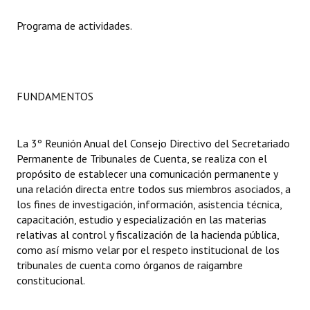
Programa de actividades.
Dictámenes Asesoría Letrada
Actas de Sesión
Informes de Unidad Coordinadora
FUNDAMENTOS
Ejecución Presupuestaria
Actas de Audiencias Públicas
La 3º Reunión Anual del Consejo Directivo del Secretariado
Permanente de Tribunales de Cuenta, se realiza con el
NORMATIVA
propósito de establecer una comunicación permanente y
una relación directa entre todos sus miembros asociados, a
los fines de investigación, información, asistencia técnica,
Comunicaciones
capacitación, estudio y especialización en las materias
Declaraciones
relativas al control y fiscalización de la hacienda pública,
como así mismo velar por el respeto institucional de los
Resoluciones
tribunales de cuenta como órganos de raigambre
constitucional.
Resoluciones de Presidencia