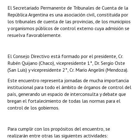
INSTITUCIONAL
El Secretariado Permanente de Tribunales de Cuenta de la
República Argentina es una asociación civil, constituida por
Antiguos Pobladores
los tribunales de cuenta de las provincias, de los municipios
y organismos públicos de control externo cuya admisión se
Noticias Destacadas
resuelva favorablemente.
Registros y Distinciones
El Consejo Directivo está formado por el presidente, Cr.
Datos Históricos
Rubén Quijano (Chaco), vicepresidente 1°, Dr. Sergio Oste
Premio al Mérito - Registro
(San Luis) y vicepresidente 2°, Cr. Mario Angelini (Mendoza).
Este encuentro representa jornadas de mucha importancia
Audiencias Públicas - Registro
institucional para todo el ámbito de órganos de control del
país, generando un espacio de interconsulta y debate que
Mujeres que Dejaron Huellas - Registro
bregan el fortalecimiento de todas las normas para el
Periodistas Decanos - Registro
control de los gobiernos.
Ciudadano Ilustre - Registro
Para cumplir con los propósitos del encuentro, se
Banca del Vecino - Registro
realizarán entre otras las siguientes actividades: