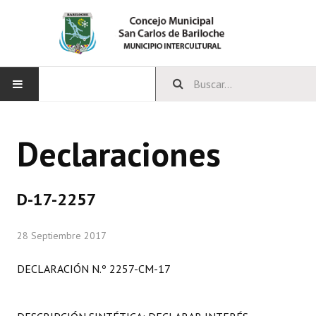
INICIO
Declaraciones
CONCEJO
Bloques Políticos
D-17-2257
Integrantes del Concejo
28 Septiembre 2017
Comisiones Permanentes
DECLARACIÓN N.º 2257-CM-17
Comisiones Especiales
Concejales Mandato Cumplido