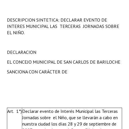
Programas
LEGISLACIÓN
DESCRIPCION SINTETICA: DECLARAR EVENTO DE
INTERES MUNICIPAL LAS TERCERAS JORNADAS SOBRE
Constitución Nacional
EL NIÑO.
Constitución Provincial
DECLARACION
Carta Orgánica 2007
EL CONCEJO MUNICIPAL DE SAN CARLOS DE BARILOCHE
Reglamento Interno
SANCIONA CON CARÁCTER DE
Digesto
Organigrama
DOCUMENTOS
Art. 1°)
Declarar evento de Interés
Municipal
las Terceras
Informes de Gestión
Jornadas sobre el Niño, que se llevarán a cabo en
nuestra ciudad los días 28 y 29 de septiembre de
Proyectos Presentados