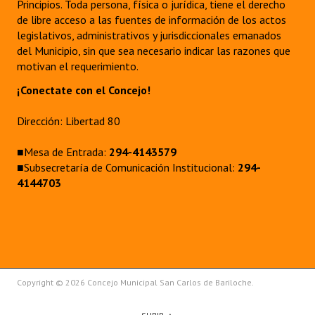
Principios. Toda persona, física o jurídica, tiene el derecho
Huéspedes de Honor - Registro
de libre acceso a las fuentes de información de los actos
legislativos, administrativos y jurisdiccionales emanados
Antiguos Pobladores - Registro
del Municipio, sin que sea necesario indicar las razones que
motivan el requerimiento.
Reconocimientos - Registro
¡Conectate con el Concejo!
Bariloche, Municipio intercultural
Dirección: Libertad 80
Entrega de distinciones
■Mesa de Entrada:
294-4143579
REFORMA DE LA CARTA ORGÁNICA
■Subsecretaría de Comunicación Institucional:
294-
4144703
Copyright © 2026 Concejo Municipal San Carlos de Bariloche.