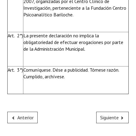
2007, organizadas por el Centro Clínico de
Investigación, perteneciente a la Fundación Centro
Dictámenes Asesoría Letrada
Psicoanalítico Bariloche.
Actas de Sesión
Art. 2°)
La presente declaración no implica la
Informes de Unidad Coordinadora
obligatoriedad de efectuar erogaciones por parte
de la Administración Municipal.
Ejecución Presupuestaria
Actas de Audiencias Públicas
Art. 3°)
Comuníquese. Dése a publicidad. Tómese razón.
NORMATIVA
Cumplido, archívese.
Comunicaciones
Declaraciones
Resoluciones
Anterior
Siguiente
Resoluciones de Presidencia