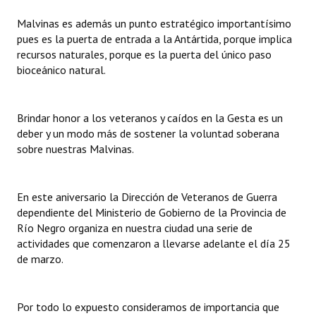
Huéspedes de Honor - Registro
Malvinas es además un punto estratégico importantísimo
pues es la puerta de entrada a la Antártida, porque implica
Antiguos Pobladores - Registro
recursos naturales, porque es la puerta del único paso
bioceánico natural.
Reconocimientos - Registro
Bariloche, Municipio intercultural
Brindar honor a los veteranos y caídos en la Gesta es un
Entrega de distinciones
deber y un modo más de sostener la voluntad soberana
sobre nuestras Malvinas.
REFORMA DE LA CARTA ORGÁNICA
En este aniversario la Dirección de Veteranos de Guerra
dependiente del Ministerio de Gobierno de la Provincia de
Río Negro organiza en nuestra ciudad una serie de
actividades que comenzaron a llevarse adelante el día 25
de marzo.
Por todo lo expuesto consideramos de importancia que