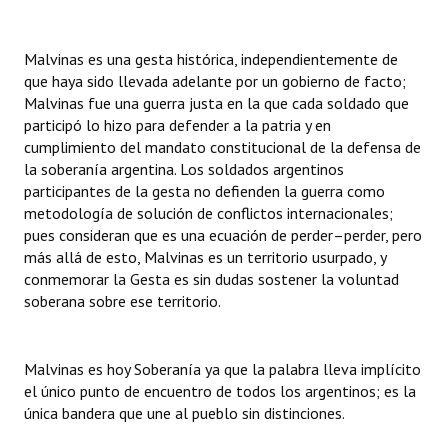
INSTITUCIONAL
Malvinas es una gesta histórica, independientemente de
Antiguos Pobladores
que haya sido llevada adelante por un gobierno de facto;
Noticias Destacadas
Malvinas fue una guerra justa en la que cada soldado que
participó lo hizo para defender a la patria y en
Registros y Distinciones
cumplimiento del mandato constitucional de la defensa de
la soberanía argentina. Los soldados argentinos
Datos Históricos
participantes de la gesta no defienden la guerra como
metodología de solución de conflictos internacionales;
Premio al Mérito - Registro
pues consideran que es una ecuación de perder–perder, pero
más allá de esto, Malvinas es un territorio usurpado, y
Audiencias Públicas - Registro
conmemorar la Gesta es sin dudas sostener la voluntad
soberana sobre ese territorio.
Mujeres que Dejaron Huellas - Registro
Periodistas Decanos - Registro
Malvinas es hoy Soberanía ya que la palabra lleva implícito
Ciudadano Ilustre - Registro
el único punto de encuentro de todos los argentinos; es la
única bandera que une al pueblo sin distinciones.
Banca del Vecino - Registro