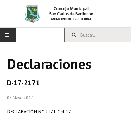
INICIO
Declaraciones
CONCEJO
Bloques Políticos
D-17-2171
Integrantes del Concejo
05 Mayo 2017
Comisiones Permanentes
DECLARACIÓN N.º 2171-CM-17
Comisiones Especiales
Concejales Mandato Cumplido