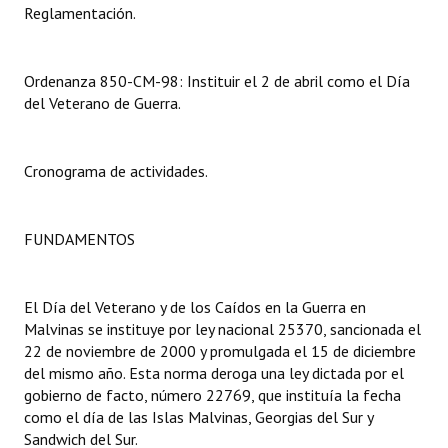
Reglamentación.
Dictámenes Asesoría Letrada
Ordenanza 850-CM-98: Instituir el 2 de abril como el Día
Actas de Sesión
del Veterano de Guerra.
Informes de Unidad Coordinadora
Ejecución Presupuestaria
Cronograma de actividades.
Actas de Audiencias Públicas
FUNDAMENTOS
NORMATIVA
Comunicaciones
El Día del Veterano y de los Caídos en la Guerra en
Malvinas se instituye por ley nacional 25370, sancionada el
Declaraciones
22 de noviembre de 2000 y promulgada el 15 de diciembre
del mismo año. Esta norma deroga una ley dictada por el
Resoluciones
gobierno de facto, número 22769, que instituía la fecha
como el día de las Islas Malvinas, Georgias del Sur y
Resoluciones de Presidencia
Sandwich del Sur.