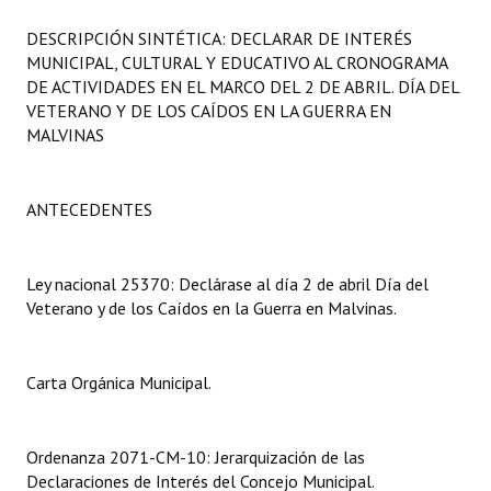
Programas
DESCRIPCIÓN SINTÉTICA: DECLARAR DE INTERÉS
MUNICIPAL, CULTURAL Y EDUCATIVO AL CRONOGRAMA
LEGISLACIÓN
DE ACTIVIDADES EN EL MARCO DEL 2 DE ABRIL. DÍA DEL
VETERANO Y DE LOS CAÍDOS EN LA GUERRA EN
Constitución Nacional
MALVINAS
Constitución Provincial
ANTECEDENTES
Carta Orgánica 2007
Reglamento Interno
Ley nacional 25370: Declárase al día 2 de abril Día del
Digesto
Veterano y de los Caídos en la Guerra en Malvinas.
Organigrama
Carta Orgánica Municipal.
DOCUMENTOS
Informes de Gestión
Ordenanza 2071-CM-10: Jerarquización de las
Declaraciones de Interés del Concejo Municipal.
Proyectos Presentados