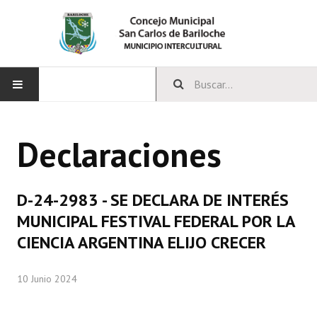
INICIO
Declaraciones
CONCEJO
Bloques Políticos
D-24-2983 - SE DECLARA DE INTERÉS
Integrantes del Concejo
MUNICIPAL FESTIVAL FEDERAL POR LA
CIENCIA ARGENTINA ELIJO CRECER
Comisiones Permanentes
Comisiones Especiales
10 Junio 2024
Concejales Mandato Cumplido