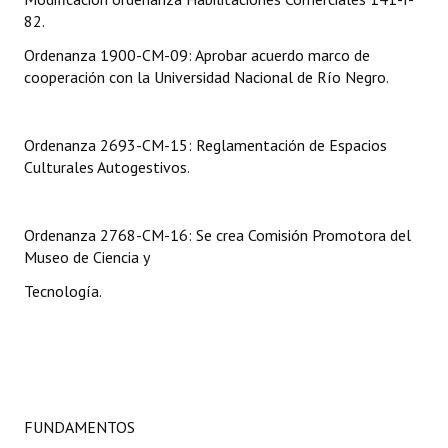
INSTITUCIONAL
82.
Ordenanza 1900-CM-09: Aprobar acuerdo marco de
Antiguos Pobladores
cooperación con la Universidad Nacional de Río Negro.
Noticias Destacadas
Registros y Distinciones
Ordenanza 2693-CM-15: Reglamentación de Espacios
Culturales Autogestivos.
Datos Históricos
Premio al Mérito - Registro
Ordenanza 2768-CM-16: Se crea Comisión Promotora del
Museo de Ciencia y
Audiencias Públicas - Registro
Tecnología.
Mujeres que Dejaron Huellas - Registro
Periodistas Decanos - Registro
Ciudadano Ilustre - Registro
FUNDAMENTOS
Banca del Vecino - Registro