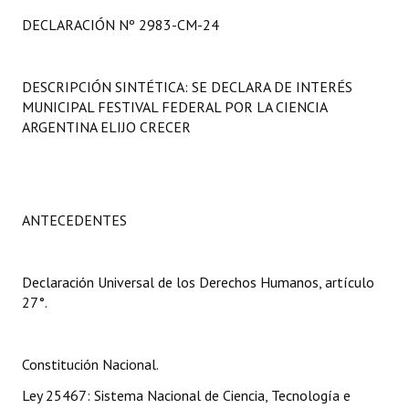
Programas
DECLARACIÓN Nº 2983-CM-24
LEGISLACIÓN
DESCRIPCIÓN SINTÉTICA: SE DECLARA DE INTERÉS
Constitución Nacional
MUNICIPAL FESTIVAL FEDERAL POR LA CIENCIA
ARGENTINA ELIJO CRECER
Constitución Provincial
Carta Orgánica 2007
Reglamento Interno
ANTECEDENTES
Digesto
Declaración Universal de los Derechos Humanos, artículo
Organigrama
27°.
DOCUMENTOS
Constitución Nacional.
Informes de Gestión
Ley 25467: Sistema Nacional de Ciencia, Tecnología e
Proyectos Presentados