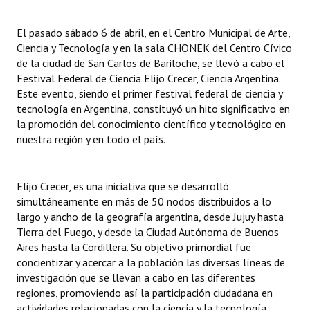
Huéspedes de Honor - Registro
El pasado sábado 6 de abril, en el Centro Municipal de Arte,
Antiguos Pobladores - Registro
Ciencia y Tecnología y en la sala CHONEK del Centro Cívico
de la ciudad de San Carlos de Bariloche, se llevó a cabo el
Reconocimientos - Registro
Festival Federal de Ciencia Elijo Crecer, Ciencia Argentina.
Este evento, siendo el primer festival federal de ciencia y
Bariloche, Municipio intercultural
tecnología en Argentina, constituyó un hito significativo en
la promoción del conocimiento científico y tecnológico en
Entrega de distinciones
nuestra región y en todo el país.
REFORMA DE LA CARTA ORGÁNICA
Elijo Crecer, es una iniciativa que se desarrolló
simultáneamente en más de 50 nodos distribuidos a lo
largo y ancho de la geografía argentina, desde Jujuy hasta
Tierra del Fuego, y desde la Ciudad Autónoma de Buenos
Aires hasta la Cordillera. Su objetivo primordial fue
concientizar y acercar a la población las diversas líneas de
investigación que se llevan a cabo en las diferentes
regiones, promoviendo así la participación ciudadana en
actividades relacionadas con la ciencia y la tecnología.