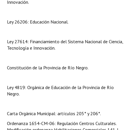
Innovación.
Dictámenes Asesoría Letrada
Ley 26206: Educación Nacional.
Actas de Sesión
Informes de Unidad Coordinadora
Ley 27614: Financiamiento del Sistema Nacional de Ciencia,
Ejecución Presupuestaria
Tecnología e Innovación.
Actas de Audiencias Públicas
Constitución de la Provincia de Río Negro.
NORMATIVA
Comunicaciones
Ley 4819: Orgánica de Educación de la Provincia de Río
Negro.
Declaraciones
Resoluciones
Carta Orgánica Municipal: artículos 205° y 206°.
Resoluciones de Presidencia
Ordenanza 1654-CM-06: Regulación Centros Culturales.
Modificación ordenanza Habilitaciones Comerciales 141-I-