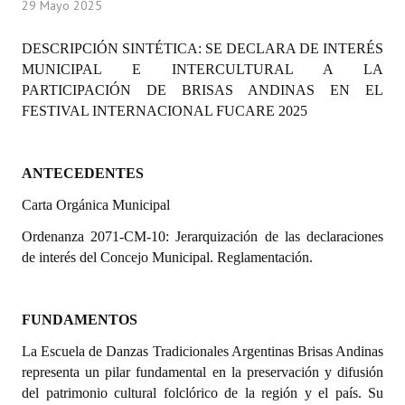
29 Mayo 2025
Programas
DESCRIPCIÓN SINTÉTICA:
SE DECLARA DE INTERÉS
LEGISLACIÓN
MUNICIPAL E INTERCULTURAL A LA
PARTICIPACIÓN DE BRISAS ANDINAS EN EL
Constitución Nacional
FESTIVAL INTERNACIONAL FUCARE 2025
Constitución Provincial
ANTECEDENTES
Carta Orgánica 2007
Carta Orgánica Municipal
Reglamento Interno
Ordenanza 2071-CM-10: Jerarquización de las declaraciones
Digesto
de interés del Concejo Municipal. Reglamentación.
Organigrama
FUNDAMENTOS
DOCUMENTOS
La Escuela de Danzas Tradicionales Argentinas Brisas Andinas
Informes de Gestión
representa un pilar fundamental en la preservación y difusión
del patrimonio cultural folclórico de la región y el país. Su
Proyectos Presentados