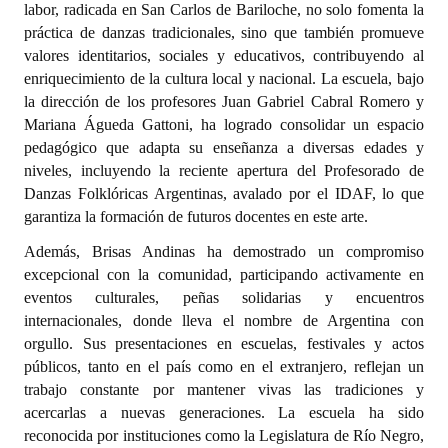
labor, radicada en San Carlos de Bariloche, no solo fomenta la
práctica de danzas tradicionales, sino que también promueve
Dictámenes Asesoría Letrada
valores identitarios, sociales y educativos, contribuyendo al
enriquecimiento de la cultura local y nacional. La escuela, bajo
Actas de Sesión
la dirección de los profesores Juan Gabriel Cabral Romero y
Informes de Unidad Coordinadora
Mariana Águeda Gattoni, ha logrado consolidar un espacio
pedagógico que adapta su enseñanza a diversas edades y
Ejecución Presupuestaria
niveles, incluyendo la reciente apertura del Profesorado de
Danzas Folklóricas Argentinas, avalado por el IDAF, lo que
Actas de Audiencias Públicas
garantiza la formación de futuros docentes en este arte.
NORMATIVA
Además, Brisas Andinas ha demostrado un compromiso
excepcional con la comunidad, participando activamente en
Comunicaciones
eventos culturales, peñas solidarias y encuentros
internacionales, donde lleva el nombre de Argentina con
Declaraciones
orgullo. Sus presentaciones en escuelas, festivales y actos
públicos, tanto en el país como en el extranjero, reflejan un
Resoluciones
trabajo constante por mantener vivas las tradiciones y
acercarlas a nuevas generaciones. La escuela ha sido
Resoluciones de Presidencia
reconocida por instituciones como la Legislatura de Río Negro,