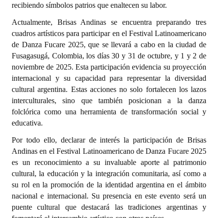
recibiendo símbolos patrios que enaltecen su labor.
INSTITUCIONAL
Actualmente, Brisas Andinas se encuentra preparando tres
Antiguos Pobladores
cuadros artísticos para participar en el Festival Latinoamericano
de Danza Fucare 2025, que se llevará a cabo en la ciudad de
Noticias Destacadas
Fusagasugá, Colombia, los días 30 y 31 de octubre, y 1 y 2 de
noviembre de 2025. Esta participación evidencia su proyección
Registros y Distinciones
internacional y su capacidad para representar la diversidad
Datos Históricos
cultural argentina. Estas acciones no solo fortalecen los lazos
interculturales, sino que también posicionan a la danza
Premio al Mérito - Registro
folclórica como una herramienta de transformación social y
educativa.
Audiencias Públicas - Registro
Por todo ello, declarar de interés la participación de Brisas
Mujeres que Dejaron Huellas - Registro
Andinas en el Festival Latinoamericano de Danza Fucare 2025
es un reconocimiento a su invaluable aporte al patrimonio
Periodistas Decanos - Registro
cultural, la educación y la integración comunitaria, así como a
su rol en la promoción de la identidad argentina en el ámbito
Ciudadano Ilustre - Registro
nacional e internacional. Su presencia en este evento será un
puente cultural que destacará las tradiciones argentinas y
Banca del Vecino - Registro