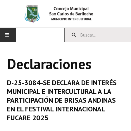
INICIO
Declaraciones
CONCEJO
Bloques Políticos
D-25-3084-SE DECLARA DE INTERÉS
Integrantes del Concejo
MUNICIPAL E INTERCULTURAL A LA
PARTICIPACIÓN DE BRISAS ANDINAS
Comisiones Permanentes
EN EL FESTIVAL INTERNACIONAL
Comisiones Especiales
FUCARE 2025
Concejales Mandato Cumplido