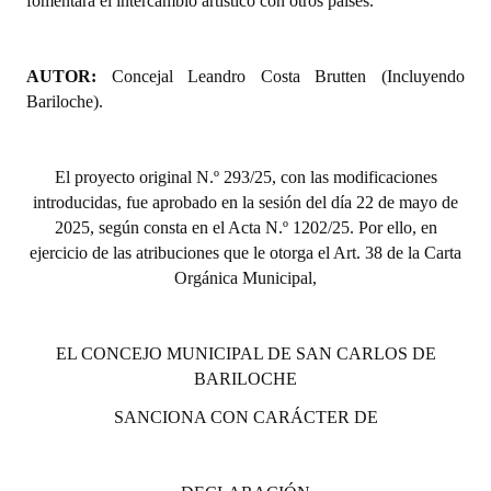
fomentará el intercambio artístico con otros países.
Huéspedes de Honor - Registro
Antiguos Pobladores - Registro
AUTOR:
Concejal Leandro Costa Brutten (Incluyendo
Bariloche).
Reconocimientos - Registro
Bariloche, Municipio intercultural
El proyecto or
iginal N.º 293/25, con las modificaciones
Entrega de distinciones
introducidas, fue aprobado en la sesión del día 22 de mayo de
2025, según consta en el Acta N.º 1202/25. Por ello, en
REFORMA DE LA CARTA ORGÁNICA
ejercicio de las atribuciones que le otorga el Art. 38 de la Carta
Orgánica Municipal,
EL CONCEJO MUNICIPAL DE SAN CARLOS DE
BARILOCHE
SANCIONA CON CARÁCTER DE