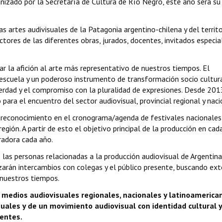
anizado por la Secretaría de Cultura de Río Negro, este año será su
s artes audivisuales de la Patagonia argentino-chilena y del territo
uctores de las diferentes obras, jurados, docentes, invitados especia
ar la afición al arte más representativo de nuestros tiempos. El
 escuela y un poderoso instrumento de transformación socio cultura
verdad y el compromiso con la pluralidad de expresiones. Desde 201
 para el encuentro del sector audiovisual, provincial regional y naci
 reconocimiento en el cronograma/agenda de festivales nacionales
gión. A partir de esto el objetivo principal de la producción en cad
radora cada año.
 las personas relacionadas a la producción audiovisual de Argentina,
izarán intercambios con colegas y el público presente, buscando ext
 nuestros tiempos.
s medios audiovisuales regionales, nacionales y latinoamerica
uales y de un movimiento audiovisual con identidad cultural y
ientes.