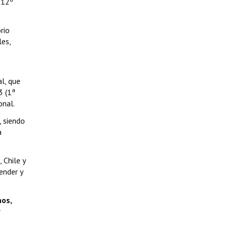
 12
rio
les,
l, que
a
3 (1
onal.
, siendo
a
 Chile y
ender y
nos,