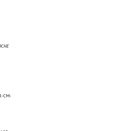
OCHE
8-CM-
a