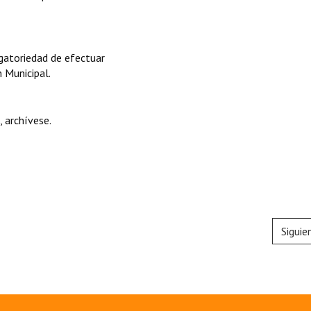
igatoriedad de efectuar
 Municipal.
 archívese.
Siguie