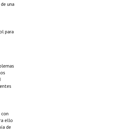
l de una
ol para
oblemas
los
d
rentes
n con
ra ello
mía de