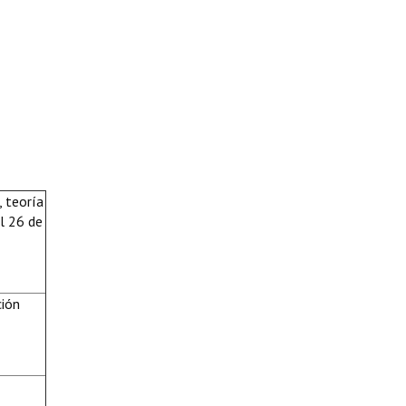
, teoría
al 26 de
ción