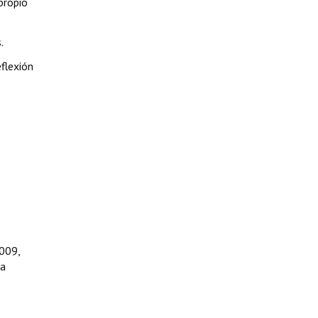
propio
.
flexión
2009,
ca