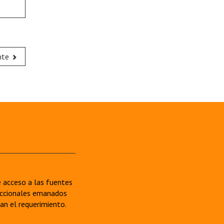
nte
re acceso a las fuentes
sdiccionales emanados
van el requerimiento.