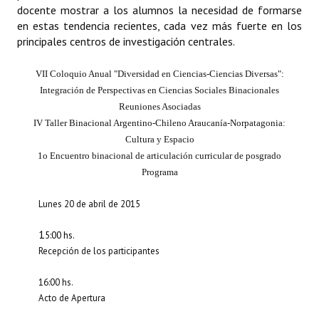
docente mostrar a los alumnos la necesidad de formarse
Huéspedes de Honor - Registro
en estas tendencia recientes, cada vez más fuerte en los
principales centros de investigación centrales.
Antiguos Pobladores - Registro
Reconocimientos - Registro
VII Coloquio Anual "Diversidad en Ciencias‐Ciencias Diversas":
Integración de Perspectivas en Ciencias Sociales Binacionales
Bariloche, Municipio intercultural
Reuniones Asociadas
IV Taller Binacional Argentino‐Chileno Araucanía‐Norpatagonia:
Entrega de distinciones
Cultura y Espacio
1o Encuentro binacional de articulación curricular de posgrado
REFORMA DE LA CARTA ORGÁNICA
Programa
Lunes 20 de abril de 2015
1
5:00 hs.
Recepción de los participantes
16:00 hs.
Acto de Apertura