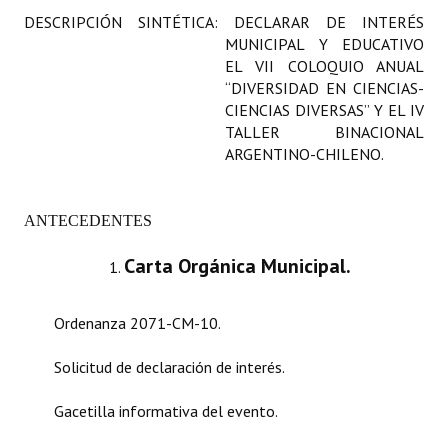
DESCRIPCIÓN SINTÉTICA: DECLARAR DE INTERÉS
Programas
MUNICIPAL Y EDUCATIVO
LEGISLACIÓN
EL VII COLOQUIO ANUAL
“DIVERSIDAD EN CIENCIAS-
CIENCIAS DIVERSAS” Y EL IV
Constitución Nacional
TALLER BINACIONAL
Constitución Provincial
ARGENTINO-CHILENO.
Carta Orgánica 2007
ANTECEDENTES
Reglamento Interno
Carta Orgánica Municipal.
Digesto
Organigrama
Ordenanza 2071-CM-10.
DOCUMENTOS
Solicitud de declaración de interés.
Informes de Gestión
Gacetilla informativa del evento.
Proyectos Presentados