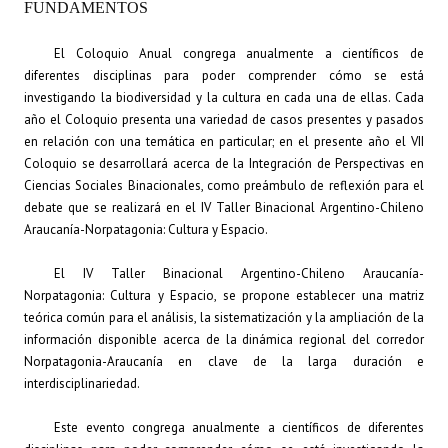
FUNDAMENTOS
Dictámenes Asesoría Letrada
El Coloquio Anual congrega anualmente a científicos de
diferentes disciplinas para poder comprender cómo se está
Actas de Sesión
investigando la biodiversidad y la cultura en cada una de ellas. Cada
año el Coloquio presenta una variedad de casos presentes y pasados
Informes de Unidad Coordinadora
en relación con una temática en particular; en el presente año el
VII
Ejecución Presupuestaria
Coloquio
se desarrollará acerca de la Integración de Perspectivas en
Ciencias Sociales Binacionales, como preámbulo de reflexión para el
Actas de Audiencias Públicas
debate que se realizará en el IV Taller Binacional Argentino-Chileno
Araucanía-Norpatagonia: Cultura y Espacio.
NORMATIVA
El
IV Taller Binacional Argentino-Chileno Araucanía-
Comunicaciones
Norpatagonia:
Cultura y Espacio, se propone establecer una matriz
teórica común para el análisis, la sistematización y la ampliación de la
Declaraciones
información disponible acerca de la dinámica regional del corredor
Norpatagonia-Araucanía en clave de la larga duración e
Resoluciones
interdisciplinariedad.
Resoluciones de Presidencia
Este evento congrega anualmente a científicos de diferentes