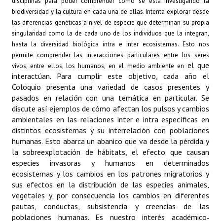
disciplinas para poder comprender cómo se está investigando la
INSTITUCIONAL
biodiversidad y la cultura en cada una de ellas. Intenta explorar desde
las diferencias genéticas a nivel de especie que determinan su propia
Antiguos Pobladores
singularidad como la de cada uno de los individuos que la integran,
hasta la diversidad biológica intra e inter ecosistemas. Esto nos
Noticias Destacadas
permite comprender las interacciones particulares entre los seres
el que
vivos, entre ellos, los humanos, en el medio ambiente en
Registros y Distinciones
interactúan. Para cumplir este objetivo, cada año el
Coloquio presenta una variedad de casos presentes y
Datos Históricos
pasados en relación con una temática en particular. Se
discute así ejemplos de cómo afectan los pulsos y cambios
Premio al Mérito - Registro
ambientales en las relaciones inter e intra específicas en
distintos ecosistemas y su interrelación con poblaciones
Audiencias Públicas - Registro
humanas. Esto abarca un abanico que va desde la pérdida y
Mujeres que Dejaron Huellas - Registro
la sobreexplotación de hábitats, el efecto que causan
especies invasoras y humanos en determinados
Periodistas Decanos - Registro
ecosistemas y los cambios en los patrones migratorios y
sus efectos en la distribución de las especies animales,
Ciudadano Ilustre - Registro
vegetales y, por consecuencia los cambios en diferentes
pautas, conductas, subsistencia y creencias de las
Banca del Vecino - Registro
poblaciones humanas. Es nuestro interés académico‐