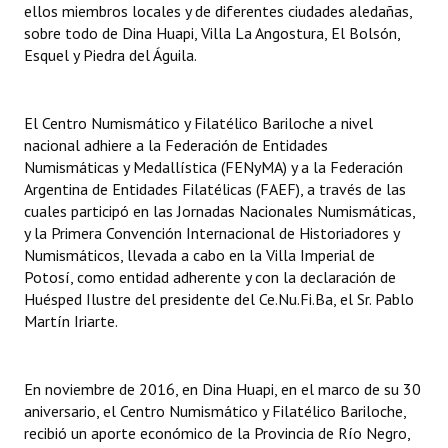
ellos miembros locales y de diferentes ciudades aledañas,
INSTITUCIONAL
sobre todo de Dina Huapi, Villa La Angostura, El Bolsón,
Esquel y Piedra del Águila.
Antiguos Pobladores
Noticias Destacadas
El Centro Numismático y Filatélico Bariloche a nivel
Registros y Distinciones
nacional adhiere a la Federación de Entidades
Numismáticas y Medallística (FENyMA) y a la Federación
Datos Históricos
Argentina de Entidades Filatélicas (FAEF), a través de las
cuales participó en las Jornadas Nacionales Numismáticas,
Premio al Mérito - Registro
y la Primera Convención Internacional de Historiadores y
Numismáticos, llevada a cabo en la Villa Imperial de
Audiencias Públicas - Registro
Potosí, como entidad adherente y con la declaración de
Huésped Ilustre del presidente del Ce.Nu.Fi.Ba, el Sr. Pablo
Mujeres que Dejaron Huellas - Registro
Martín Iriarte.
Periodistas Decanos - Registro
Ciudadano Ilustre - Registro
En noviembre de 2016, en Dina Huapi, en el marco de su 30
aniversario, el Centro Numismático y Filatélico Bariloche,
Banca del Vecino - Registro
recibió un aporte económico de la Provincia de Río Negro,