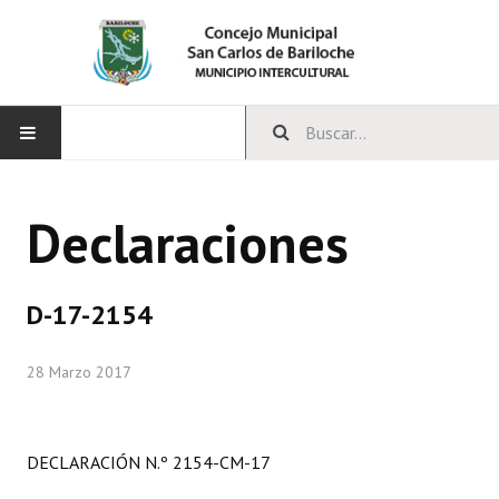
INICIO
Declaraciones
CONCEJO
Bloques Políticos
D-17-2154
Integrantes del Concejo
28 Marzo 2017
Comisiones Permanentes
Comisiones Especiales
DECLARACIÓN N.º 2154-CM-17
Concejales Mandato Cumplido