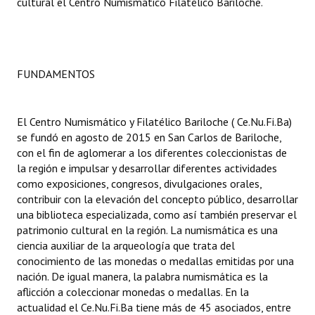
cultural el Centro Numismático Filatélico Bariloche.
Dictámenes Asesoría Letrada
Actas de Sesión
FUNDAMENTOS
Informes de Unidad Coordinadora
Ejecución Presupuestaria
El Centro Numismático y Filatélico Bariloche ( Ce.Nu.Fi.Ba)
se fundó en agosto de 2015 en San Carlos de Bariloche,
Actas de Audiencias Públicas
con el fin de aglomerar a los diferentes coleccionistas de
la región e impulsar y desarrollar diferentes actividades
NORMATIVA
como exposiciones, congresos, divulgaciones orales,
contribuir con la elevación del concepto público, desarrollar
Comunicaciones
una biblioteca especializada, como así también preservar el
patrimonio cultural en la región. La numismática es una
Declaraciones
ciencia auxiliar de la arqueología que trata del
conocimiento de las monedas o medallas emitidas por una
Resoluciones
nación. De igual manera, la palabra numismática es la
aflicción a coleccionar monedas o medallas. En la
Resoluciones de Presidencia
actualidad el Ce.Nu.Fi.Ba tiene más de 45 asociados, entre