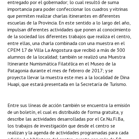
entregado por el gobernador; lo cual resultó de suma
Huéspedes de Honor - Registro
importancia para poder confeccionar los cuadros y vitrinas
que permiten realizar charlas itinerantes en diferentes
Antiguos Pobladores - Registro
escuelas de la Provincia. En este sentido a lo largo del año,
impulsan diferentes actividades que ponen al conocimiento
Reconocimientos - Registro
de la sociedad los diferentes trabajos que realiza el centro,
entre ellas, una charla combinada con una muestra en el
Bariloche, Municipio intercultural
CPEM 17 de Villa La Angostura que recibió a más de 300
alumnos de la localidad; también se realizó una Muestra
Entrega de distinciones
Itinerante Numismática Filatélica en el Museo de la
Patagonia durante el mes de febrero de 2017; y se
REFORMA DE LA CARTA ORGÁNICA
proyecta llevar la muestra este mes a la localidad de Dina
Huapi, que estará presentada en la Secretaría de Turismo.
Entre sus líneas de acción también se encuentra la emisión
de un boletín, el cual es distribuido de forma gratuita, y
describe las actividades desarrolladas por el Ce.Nu.Fi.Ba,
los trabajos de investigación que desde el centro se
realizan y la agenda de actividades programadas para cada