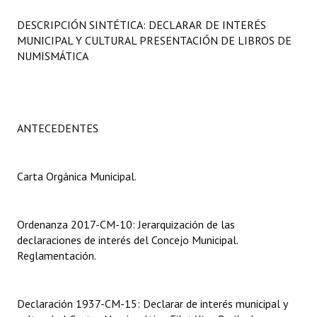
Programas
DESCRIPCIÓN SINTÉTICA: DECLARAR DE INTERÉS
MUNICIPAL Y CULTURAL PRESENTACIÓN DE LIBROS DE
LEGISLACIÓN
NUMISMÁTICA
Constitución Nacional
Constitución Provincial
ANTECEDENTES
Carta Orgánica 2007
Reglamento Interno
Carta Orgánica Municipal.
Digesto
Ordenanza 2017-CM-10: Jerarquización de las
Organigrama
declaraciones de interés del Concejo Municipal.
Reglamentación.
DOCUMENTOS
Informes de Gestión
Declaración 1937-CM-15: Declarar de interés municipal y
Proyectos Presentados