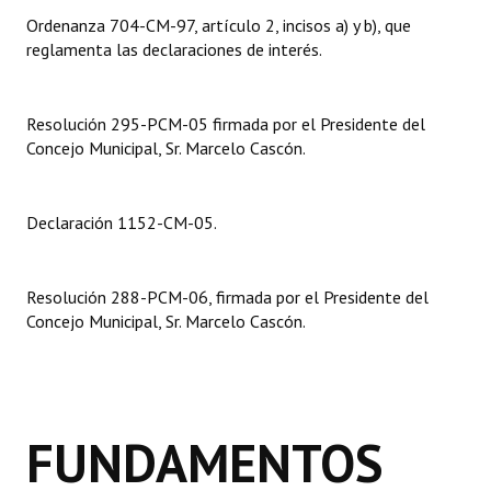
Ordenanza 704-CM-97, artículo 2, incisos a) y b), que
Dictámenes Asesoría Letrada
reglamenta las declaraciones de interés.
Actas de Sesión
Resolución 295-PCM-05 firmada por el Presidente del
Informes de Unidad Coordinadora
Concejo Municipal, Sr. Marcelo Cascón.
Ejecución Presupuestaria
Declaración 1152-CM-05.
Actas de Audiencias Públicas
NORMATIVA
Resolución 288-PCM-06, firmada por el Presidente del
Concejo Municipal, Sr. Marcelo Cascón.
Comunicaciones
Declaraciones
Resoluciones
FUNDAMENTOS
Resoluciones de Presidencia