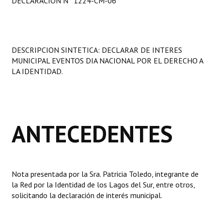
DECLARACIÓN N° 1224-CM-06
Programas
LEGISLACIÓN
DESCRIPCION SINTETICA: DECLARAR DE INTERES
Constitución Nacional
MUNICIPAL EVENTOS DIA NACIONAL POR EL DERECHO A
LA IDENTIDAD.
Constitución Provincial
Carta Orgánica 2007
Reglamento Interno
ANTECEDENTES
Digesto
Organigrama
Nota presentada por la Sra. Patricia Toledo, integrante de
DOCUMENTOS
la Red por la Identidad de los Lagos del Sur, entre otros,
solicitando la declaración de interés municipal.
Informes de Gestión
Proyectos Presentados