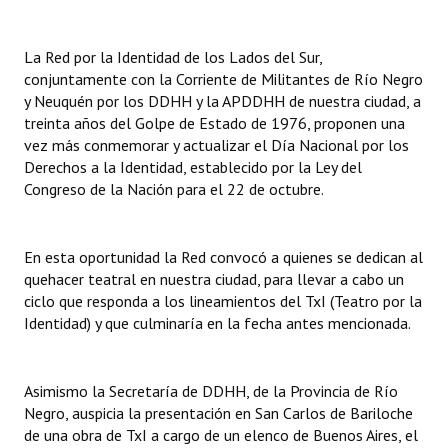
INSTITUCIONAL
La Red por la Identidad de los Lados del Sur,
Antiguos Pobladores
conjuntamente con la Corriente de Militantes de Río Negro
y Neuquén por los DDHH y la APDDHH de nuestra ciudad, a
Noticias Destacadas
treinta años del Golpe de Estado de 1976, proponen una
Registros y Distinciones
vez más conmemorar y actualizar el Día Nacional por los
Derechos a la Identidad, establecido por la Ley del
Datos Históricos
Congreso de la Nación para el 22 de octubre.
Premio al Mérito - Registro
En esta oportunidad la Red convocó a quienes se dedican al
Audiencias Públicas - Registro
quehacer teatral en nuestra ciudad, para llevar a cabo un
ciclo que responda a los lineamientos del TxI (Teatro por la
Mujeres que Dejaron Huellas - Registro
Identidad) y que culminaría en la fecha antes mencionada.
Periodistas Decanos - Registro
Ciudadano Ilustre - Registro
Asimismo la Secretaría de DDHH, de la Provincia de Río
Negro, auspicia la presentación en San Carlos de Bariloche
Banca del Vecino - Registro
de una obra de TxI a cargo de un elenco de Buenos Aires, el