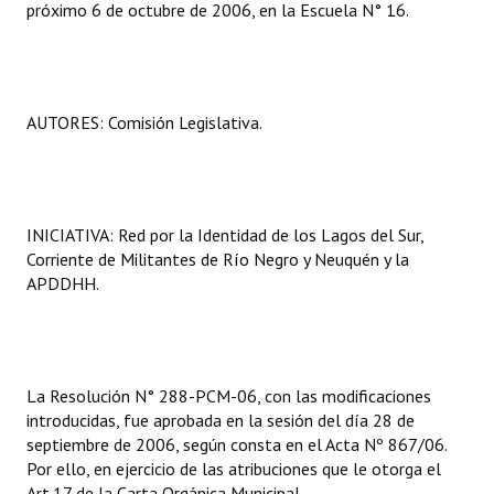
próximo 6 de octubre de 2006, en la Escuela N° 16.
Huéspedes de Honor - Registro
Antiguos Pobladores - Registro
Reconocimientos - Registro
AUTORES: Comisión Legislativa.
Bariloche, Municipio intercultural
Entrega de distinciones
INICIATIVA: Red por la Identidad de los Lagos del Sur,
REFORMA DE LA CARTA ORGÁNICA
Corriente de Militantes de Río Negro y Neuquén y la
APDDHH.
La Resolución N° 288-PCM-06, con las modificaciones
introducidas, fue aprobada en la sesión del día 28 de
septiembre de 2006, según consta en el Acta Nº 867/06.
Por ello, en ejercicio de las atribuciones que le otorga el
Art.17 de la Carta Orgánica Municipal,