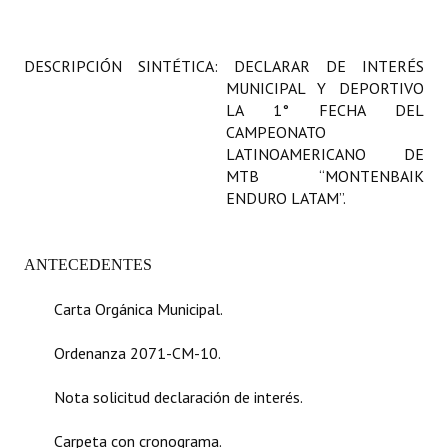
Programas
DESCRIPCIÓN SINTÉTICA: DECLARAR DE INTERÉS
LEGISLACIÓN
MUNICIPAL Y DEPORTIVO
LA 1° FECHA DEL
Constitución Nacional
CAMPEONATO
Constitución Provincial
LATINOAMERICANO DE
MTB “
MONTENBAIK
Carta Orgánica 2007
ENDURO LATAM”.
Reglamento Interno
ANTECEDENTES
Digesto
Carta Orgánica Municipal.
Organigrama
Ordenanza 2071-CM-10.
DOCUMENTOS
Nota solicitud declaración de interés.
Informes de Gestión
Carpeta con cronograma.
Proyectos Presentados