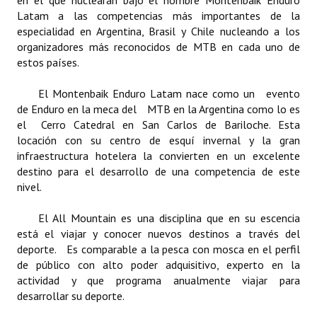
en el que nuclearán bajo el nombre Montenbaik Enduro
Huéspedes de Honor - Registro
Latam a las competencias más importantes de la
especialidad en Argentina, Brasil y Chile nucleando a los
Antiguos Pobladores - Registro
organizadores más reconocidos de MTB en cada uno de
estos países.
Reconocimientos - Registro
El Montenbaik Enduro Latam nace como un evento
Bariloche, Municipio intercultural
de Enduro en la meca del MTB en la Argentina como lo es
el Cerro Catedral en San Carlos de Bariloche. Esta
Entrega de distinciones
locación con su centro de esquí invernal y la gran
infraestructura hotelera la convierten en un excelente
REFORMA DE LA CARTA ORGÁNICA
destino para el desarrollo de una competencia de este
nivel.
El All Mountain es una disciplina que en su escencia
está el viajar y conocer nuevos destinos a través del
deporte. Es comparable a la pesca con mosca en el perfil
de público con alto poder adquisitivo, experto en la
actividad y que programa anualmente viajar para
desarrollar su deporte.