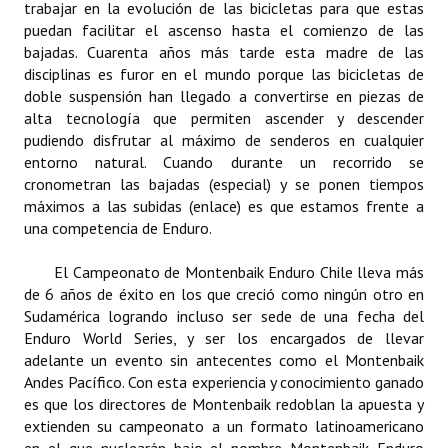
trabajar en la evolución de las bicicletas para que estas
INSTITUCIONAL
puedan facilitar el ascenso hasta el comienzo de las
bajadas. Cuarenta años más tarde esta madre de las
Antiguos Pobladores
disciplinas es furor en el mundo porque las bicicletas de
doble suspensión han llegado a convertirse en piezas de
Noticias Destacadas
alta tecnología que permiten ascender y descender
pudiendo disfrutar al máximo de senderos en cualquier
Registros y Distinciones
entorno natural. Cuando durante un recorrido se
Datos Históricos
cronometran las bajadas (especial) y se ponen tiempos
máximos a las subidas (enlace) es que estamos frente a
Premio al Mérito - Registro
una competencia de Enduro.
Audiencias Públicas - Registro
El Campeonato de Montenbaik Enduro Chile lleva más
de 6 años de éxito en los que creció como ningún otro en
Mujeres que Dejaron Huellas - Registro
Sudamérica logrando incluso ser sede de una fecha del
Enduro World Series, y ser los encargados de llevar
Periodistas Decanos - Registro
adelante un evento sin antecentes como el Montenbaik
Andes Pacífico. Con esta experiencia y conocimiento ganado
Ciudadano Ilustre - Registro
es que los directores de Montenbaik redoblan la apuesta y
extienden su campeonato a un formato latinoamericano
Banca del Vecino - Registro