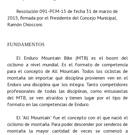
Resolución 091-PCM-15 de fecha 31 de marzo de
Dictámenes Asesoría Letrada
2015, firmada por el Presidente del Concejo Municipal,
Ramón Chiocconi.
Actas de Sesión
Informes de Unidad Coordinadora
FUNDAMENTOS
Ejecución Presupuestaria
El Enduro Mountain Bike (MTB) es el boom del
Actas de Audiencias Públicas
ciclismo a nivel mundial. Es el formato de competencia
para el concepto de All Mountain. Todos los ciclistas de
NORMATIVA
montaña sin importar qué disciplina provienen ven en el
Enduro una disciplina que los integra. Tanto competidores
Comunicaciones
profesionales de todas las disciplinas, como entusiastas
del MTB, se ven atraídos y tienen lugar por el tipo de
Declaraciones
formato en las competencias de Enduro.
Resoluciones
El “All Mountain” fue el concepto con el que nació el
ciclismo de montaña. Para poder descender por senderos de
Resoluciones de Presidencia
montaña la mayor cantidad de veces se comenzó a