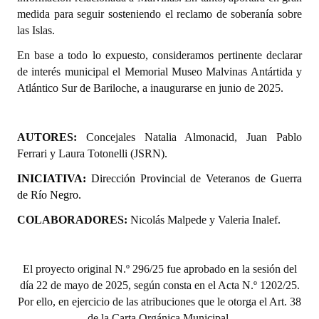
medida para seguir sosteniendo el reclamo de soberanía sobre
Huéspedes de Honor - Registro
las Islas.
Antiguos Pobladores - Registro
En base a todo lo expuesto, consideramos pertinente declarar
de interés municipal el Memorial Museo Malvinas Antártida y
Reconocimientos - Registro
Atlántico Sur de Bariloche, a inaugurarse en junio de 2025.
Bariloche, Municipio intercultural
Entrega de distinciones
AUTORES:
Concejales Natalia Almonacid, Juan Pablo
Ferrari y Laura Totonelli (JSRN).
REFORMA DE LA CARTA ORGÁNICA
INICIATIVA:
Dirección Provincial de Veteranos de Guerra
de Río Negro.
COLABORADORES:
Nicolás Malpede y Valeria Inalef.
El proyecto or
iginal N.º 296/25 fue aprobado en la sesión del
día 22 de mayo de 2025, según consta en el Acta N.º 1202/25.
Por ello, en ejercicio de las atribuciones que le otorga el Art. 38
de la Carta Orgánica Municipal,