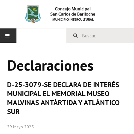
INICIO
Declaraciones
CONCEJO
Bloques Políticos
D-25-3079-SE DECLARA DE INTERÉS
Integrantes del Concejo
MUNICIPAL EL MEMORIAL MUSEO
MALVINAS ANTÁRTIDA Y ATLÁNTICO
Comisiones Permanentes
SUR
Comisiones Especiales
29 Mayo 2025
Concejales Mandato Cumplido