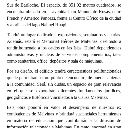
INSTITUCIONAL
Sur de Bariloche. El espacio, de 351,02 metros cuadrados, se
encuentra ubicado en la avenida Juan Manuel de Rosas, entre
Antiguos Pobladores
French y Américo Panozzi, frente al Centro Cívico de la ciudad
y a orillas del lago Nahuel Huapi.
Noticias Destacadas
Tendrá un lugar dedicado a exposiciones, seminarios y charlas.
Registros y Distinciones
Además, estará el Memorial Héroes de Malvinas, destinado a
rendir homenaje a los caídos en las Islas. Habrá dependencias
Datos Históricos
administrativas y núcleos de servicios complementarios, tales
como sanitarios, office, depósitos y sala de máquinas.
Premio al Mérito - Registro
Por su diseño, el edificio tendrá características polifuncionales
Audiencias Públicas - Registro
que le permitirán ser un punto de encuentro, de puertas abiertas
a la comunidad. Será, sin dudas, un espacio de gran relevancia
Mujeres que Dejaron Huellas - Registro
en el que se expondrán diferentes fundamentos jurídicos,
geográficos e históricos vinculados a la Causa Malvinas.
Periodistas Decanos - Registro
Esta obra pondrá en valor el desempeño de nuestros ex
Ciudadano Ilustre - Registro
combatientes de Malvinas y brindará sustanciales herramientas
en materia de educación que contribuirán a la difusión de
Banca del Vecino - Registro
información relacionada a Malvinas. En tanto, aportará en gran