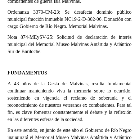
combatientes de guerra Isla Malvinas.
Ordenanza 3370-CM-23: Se desafecta dominio público
Dictámenes Asesoría Letrada
municipal fracción inmueble NC19-2-D-302-06. Donación con
Actas de Sesión
cargo Gobierno de Río Negro. Memorial Malvinas.
Nota 874-MEySV-25: Solicitud de declaración de interés
Informes de Unidad Coordinadora
municipal del Memorial Museo Malvinas Antártida y Atlántico
Ejecución Presupuestaria
Sur de Bariloche.
Actas de Audiencias Públicas
FUNDAMENTOS
NORMATIVA
A 43 años de la Gesta de Malvinas, resulta fundamental
continuar manteniendo viva la memoria sobre lo ocurrido,
Comunicaciones
sosteniendo en vigencia el reclamo de soberanía y el
Declaraciones
reconocimiento de nuestros veteranos ex combatientes. Para tal
fin, es clave fomentar constantemente el debate y la reflexión
Resoluciones
en las diferentes esferas de la sociedad.
Resoluciones de Presidencia
En este sentido, en junio de este año el Gobierno de Río Negro
inaugurará el Memorial Museo Malvinas Antártida y Atlántico