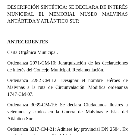
Programas
DESCRIPCIÓN SINTÉTICA:
SE DECLARA DE INTERÉS
MUNICIPAL EL MEMORIAL MUSEO MALVINAS
LEGISLACIÓN
ANTÁRTIDA Y ATLÁNTICO SUR
Constitución Nacional
ANTECEDENTES
Constitución Provincial
Carta Orgánica Municipal.
Carta Orgánica 2007
Ordenanza 2071-CM-10: Jerarquización de las declaraciones
de interés del Concejo Municipal. Reglamentación.
Reglamento Interno
Ordenanza 2282-CM-12: Designar el nombre Héroes de
Digesto
Malvinas a la ruta de Circunvalación. Modifica ordenanza
1747-CM-07.
Organigrama
Ordenanza 3039-CM-19: Se declara Ciudadanos Ilustres a
DOCUMENTOS
veteranos y caídos en la Guerra de Malvinas e Islas del
Atlántico Sur.
Informes de Gestión
Ordenanza 3217-CM-21: Adhiere ley provincial DN 2584. Ex
Proyectos Presentados