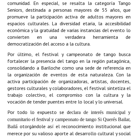
comunidad. En especial, se resalta la categoría Tango
Huéspedes de Honor - Registro
Seniors, destinada a personas mayores de 55 años, que
promueve la participación activa de adultos mayores en
Antiguos Pobladores - Registro
espacios culturales. La diversidad etaria, la accesibilidad
económica y la gratuidad de varias instancias del evento lo
Reconocimientos - Registro
convierten en una verdadera herramienta de
democratización del acceso a la cultura.
Bariloche, Municipio intercultural
Por último, el festival y campeonato de tango busca
Entrega de distinciones
fortalecer la presencia del tango en la región patagónica,
consolidando a Bariloche como una sede de referencia en
REFORMA DE LA CARTA ORGÁNICA
la organización de eventos de esta naturaleza. Con la
activa participación de organizadoras, artistas, docentes,
gestores culturales y colaboradores, el festival sintetiza el
trabajo colectivo, el compromiso con la cultura y la
vocación de tender puentes entre lo local y lo universal.
Por todo lo expuesto se d
eclara de interés municipal y
comunitario el festival y campeonato de tango
Si Querés Bailar,
otorgándole así el reconocimiento institucional que
Bailá
merece por su valioso aporte al desarrollo cultural y social