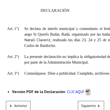
DECLARACIÓN
Art. 1°)
Se declara de interés municipal y comunitario
el fes
ango
Si Querés Bailar, Bailá
, organizado por las bail
Natalí Claveríz,
realizado los días 23, 24 y 25 de
Carlos de Bariloche.
Art. 2°)
La presente declaración no implica la obligatoriedad d
por parte de la Administración Municipal.
Art. 3°)
Comuníquese. Dése a publicidad. Cumplido, archívese
Versión PDF de la Declaración
:
CLIC AQUÍ
Anterior
Siguiente