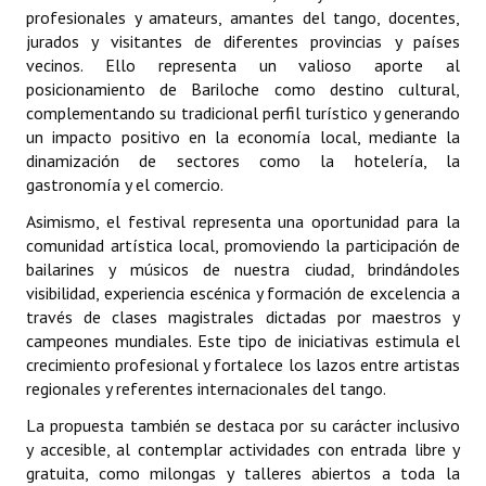
INSTITUCIONAL
profesionales y amateurs, amantes del tango, docentes,
jurados y visitantes de diferentes provincias y países
vecinos. Ello representa un valioso aporte al
Antiguos Pobladores
posicionamiento de Bariloche como destino cultural,
Noticias Destacadas
complementando su tradicional perfil turístico y generando
un impacto positivo en la economía local, mediante la
Registros y Distinciones
dinamización de sectores como la hotelería, la
gastronomía y el comercio.
Datos Históricos
Asimismo, el festival representa una oportunidad para la
Premio al Mérito - Registro
comunidad artística local, promoviendo la participación de
bailarines y músicos de nuestra ciudad, brindándoles
Audiencias Públicas - Registro
visibilidad, experiencia escénica y formación de excelencia a
través de clases magistrales dictadas por maestros y
Mujeres que Dejaron Huellas - Registro
campeones mundiales. Este tipo de iniciativas estimula el
crecimiento profesional y fortalece los lazos entre artistas
Periodistas Decanos - Registro
regionales y referentes internacionales del tango.
Ciudadano Ilustre - Registro
La propuesta también se destaca por su carácter inclusivo
y accesible, al contemplar actividades con entrada libre y
Banca del Vecino - Registro
gratuita, como milongas y talleres abiertos a toda la