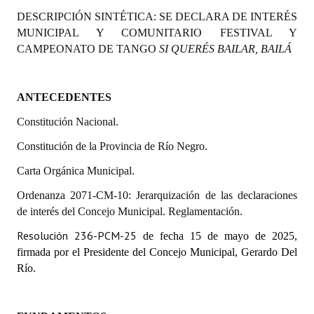
Programas
DESCRIPCIÓN SINTÉTICA:
SE DECLARA DE INTERÉS
MUNICIPAL Y COMUNITARIO FESTIVAL Y
LEGISLACIÓN
CAMPEONATO DE TANGO
SI QUERÉS BAILAR, BAILÁ
Constitución Nacional
ANTECEDENTES
Constitución Provincial
Constitución Nacional.
Carta Orgánica 2007
Constitución de la Provincia de Río Negro.
Reglamento Interno
Carta Orgánica Municipal.
Digesto
Ordenanza 2071-CM-10: Jerarquización de las declaraciones
de interés del Concejo Municipal. Reglamentación.
Organigrama
Resolución 236-PCM-25
de fecha 15 de mayo de 2025,
firmada por el Presidente del Concejo Municipal, Gerardo Del
DOCUMENTOS
Río.
Informes de Gestión
Proyectos Presentados