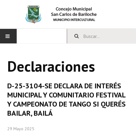
INICIO
Declaraciones
CONCEJO
Bloques Políticos
D-25-3104-SE DECLARA DE INTERÉS
Integrantes del Concejo
MUNICIPAL Y COMUNITARIO FESTIVAL
Y CAMPEONATO DE TANGO SI QUERÉS
Comisiones Permanentes
BAILAR, BAILÁ
Comisiones Especiales
29 Mayo 2025
Concejales Mandato Cumplido