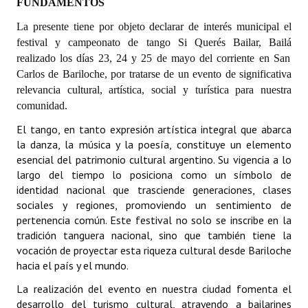
FUNDAMENTOS
La presente tiene por objeto declarar de interés municipal el
Dictámenes Asesoría Letrada
festival y campeonato de tango
Si Querés Bailar, Bailá
Actas de Sesión
realizado los días 23, 24 y 25 de mayo del corriente en San
Carlos de Bariloche, por tratarse de un evento de significativa
Informes de Unidad Coordinadora
relevancia cultural, artística, social y turística para nuestra
comunidad.
Ejecución Presupuestaria
El tango, en tanto expresión artística integral que abarca
Actas de Audiencias Públicas
la danza, la música y la poesía, constituye un elemento
esencial del patrimonio cultural argentino. Su vigencia a lo
NORMATIVA
largo del tiempo lo posiciona como un símbolo de
identidad nacional que trasciende generaciones, clases
Comunicaciones
sociales y regiones, promoviendo un sentimiento de
pertenencia común. Este festival no solo se inscribe en la
Declaraciones
tradición tanguera nacional, sino que también tiene la
vocación de proyectar esta riqueza cultural desde Bariloche
Resoluciones
hacia el país y el mundo.
Resoluciones de Presidencia
La realización del evento en nuestra ciudad fomenta el
desarrollo del turismo cultural, atrayendo a bailarines