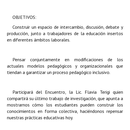
INSTITUCIONAL
OBJETIVOS:
Antiguos Pobladores
Construir un espacio de intercambio, discusión, debate y
Noticias Destacadas
producción, junto a trabajadores de la educación insertos
en diferentes ámbitos laborales.
Registros y Distinciones
Datos Históricos
Pensar conjuntamente en modificaciones de los
Premio al Mérito - Registro
actuales modelos pedagógicos y organizacionales que
tiendan a garantizar un proceso pedagógico inclusivo.
Audiencias Públicas - Registro
Mujeres que Dejaron Huellas - Registro
Participará del Encuentro, la Lic. Flavia Terigi quien
compartirá su último trabajo de investigación, que apunta a
Periodistas Decanos - Registro
mostrarnos cómo los estudiantes pueden construir los
conocimientos en forma colectiva, haciéndonos repensar
Ciudadano Ilustre - Registro
nuestras prácticas educativas hoy.
Banca del Vecino - Registro