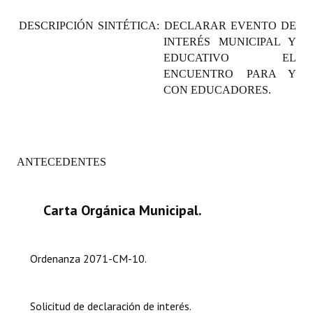
Programas
DESCRIPCIÓN SINTÉTICA: DECLARAR EVENTO DE
INTERÉS MUNICIPAL Y
LEGISLACIÓN
EDUCATIVO EL
ENCUENTRO PARA Y
Constitución Nacional
CON EDUCADORES.
Constitución Provincial
Carta Orgánica 2007
ANTECEDENTES
Reglamento Interno
Digesto
Carta Orgánica Municipal.
Organigrama
DOCUMENTOS
Ordenanza 2071-CM-10.
Informes de Gestión
Solicitud de declaración de interés.
Proyectos Presentados