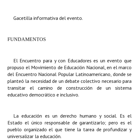
Dictámenes Asesoría Letrada
Gacetilla informativa del evento.
Actas de Sesión
Informes de Unidad Coordinadora
FUNDAMENTOS
Ejecución Presupuestaria
El Encuentro para y con Educadores es un evento que
Actas de Audiencias Públicas
propuso el Movimiento de Educación Nacional, en el marco
del Encuentro Nacional Popular Latinoamericano, donde se
NORMATIVA
planteó la necesidad de un debate colectivo necesario para
transitar el camino de construcción de un sistema
Comunicaciones
educativo democrático e inclusivo.
Declaraciones
La educación es un derecho humano y social. Es el
Resoluciones
Estado el único responsable de garantizarlo; pero es el
pueblo organizado el que tiene la tarea de profundizar y
Resoluciones de Presidencia
universalizar la educación.