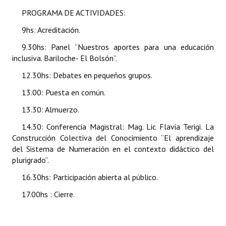
Huéspedes de Honor - Registro
PROGRAMA DE ACTIVIDADES:
9hs: Acreditación.
Antiguos Pobladores - Registro
9.30hs: Panel “Nuestros aportes para una educación
Reconocimientos - Registro
inclusiva. Bariloche- El Bolsón”.
Bariloche, Municipio intercultural
12.30hs: Debates en pequeños grupos.
13.00: Puesta en común.
Entrega de distinciones
13.30: Almuerzo.
REFORMA DE LA CARTA ORGÁNICA
14.30: Conferencia Magistral: Mag. Lic Flavia Terigi. La
Construcción Colectiva del Conocimiento “El aprendizaje
del Sistema de Numeración en el contexto didáctico del
plurigrado”.
16.30hs: Participación abierta al público.
17.00hs : Cierre.