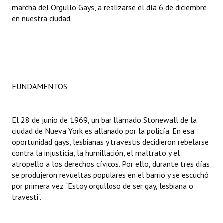
marcha del Orgullo Gays, a realizarse el día 6 de diciembre
en nuestra ciudad.
Dictámenes Asesoría Letrada
Actas de Sesión
Informes de Unidad Coordinadora
Ejecución Presupuestaria
FUNDAMENTOS
Actas de Audiencias Públicas
El 28 de junio de 1969, un bar llamado Stonewall de la
NORMATIVA
ciudad de Nueva York es allanado por la policía. En esa
oportunidad gays, lesbianas y travestis decidieron rebelarse
Comunicaciones
contra la injusticia, la humillación, el maltrato y el
atropello a los derechos cívicos. Por ello, durante tres días
Declaraciones
se produjeron revueltas populares en el barrio y se escuchó
por primera vez "Estoy orgulloso de ser gay, lesbiana o
Resoluciones
travesti".
Resoluciones de Presidencia