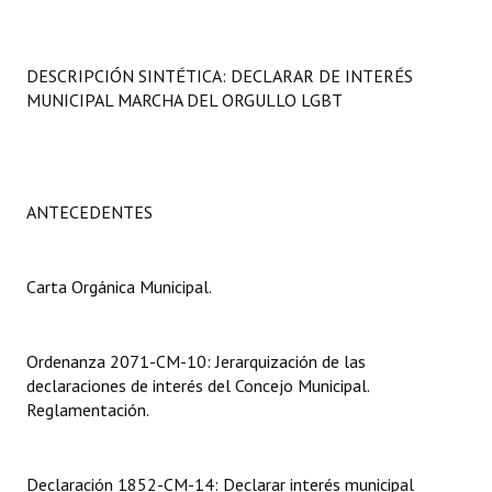
Programas
LEGISLACIÓN
DESCRIPCIÓN SINTÉTICA: DECLARAR DE INTERÉS
MUNICIPAL MARCHA DEL ORGULLO LGBT
Constitución Nacional
Constitución Provincial
ANTECEDENTES
Carta Orgánica 2007
Reglamento Interno
Carta Orgánica Municipal.
Digesto
Organigrama
Ordenanza 2071-CM-10: Jerarquización de las
declaraciones de interés del Concejo Municipal.
DOCUMENTOS
Reglamentación.
Informes de Gestión
Declaración 1852-CM-14: Declarar interés municipal
Proyectos Presentados