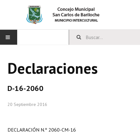
INICIO
Declaraciones
CONCEJO
Bloques Políticos
D-16-2060
Integrantes del Concejo
20 Septiembre 2016
Comisiones Permanentes
Comisiones Especiales
DECLARACIÓN N.º 2060-CM-16
Concejales Mandato Cumplido