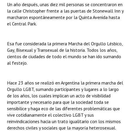
INSTITUCIONAL
Un año después, unas diez mil personas se concentraron en
la calle Christopher frente a las puertas de Stonewall Inn y
marcharon espontáneamente por la Quinta Avenida hasta
Antiguos Pobladores
el Central Park.
Noticias Destacadas
Registros y Distinciones
Esa fue considerada la primera Marcha del Orgullo Lésbico,
Gay, Bisexual y Transexual de la historia. Todos los años,
Datos Históricos
cientos de ciudades de todo el mundo se han ido sumando
al festejo.
Premio al Mérito - Registro
Audiencias Públicas - Registro
Hace 23 años se realizó en Argentina la primera marcha del
Orgullo LGBT, sumando participantes y lugares a lo largo
Mujeres que Dejaron Huellas - Registro
de los años, los cuales implican un acto de visibilidad
Periodistas Decanos - Registro
importante y necesario para que la sociedad toda se
sensibilice y haga eco de las diferentes problemáticas que
Ciudadano Ilustre - Registro
vive cotidianamente el colectivo LGBT y sus
reinvindicaciones hacia un trato igualitario con los mismos
Banca del Vecino - Registro
derechos civiles y sociales que la mayoría heterosexual.