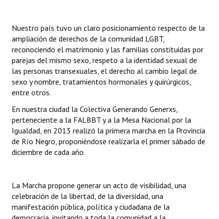
Huéspedes de Honor - Registro
Nuestro país tuvo un claro posicionamiento respecto de la
Antiguos Pobladores - Registro
ampliación de derechos de la comunidad LGBT,
reconociendo el matrimonio y las familias constituidas por
Reconocimientos - Registro
parejas del mismo sexo, respeto a la identidad sexual de
Bariloche, Municipio intercultural
las personas transexuales, el derecho al cambio legal de
sexo y nombre, tratamientos hormonales y quirúrgicos,
Entrega de distinciones
entre otros.
En nuestra ciudad la Colectiva Generando Generxs,
REFORMA DE LA CARTA ORGÁNICA
perteneciente a la FALBBT y a la Mesa Nacional por la
Igualdad, en 2013 realizó la primera marcha en la Provincia
de Río Negro, proponiéndose realizarla el primer sábado de
diciembre de cada año.
La Marcha propone generar un acto de visibilidad, una
celebración de la libertad, de la diversidad, una
manifestación pública, política y ciudadana de la
democracia, invitando a toda la comunidad a la