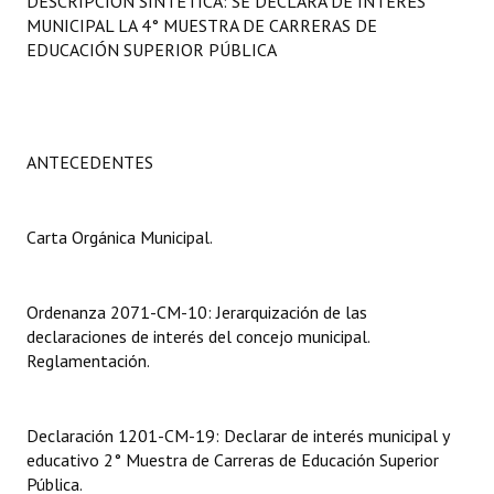
DESCRIPCIÓN SINTÉTICA: SE DECLARA DE INTERÉS
Programas
MUNICIPAL LA 4° MUESTRA DE CARRERAS DE
EDUCACIÓN SUPERIOR PÚBLICA
LEGISLACIÓN
Constitución Nacional
ANTECEDENTES
Constitución Provincial
Carta Orgánica 2007
Carta Orgánica Municipal.
Reglamento Interno
Digesto
Ordenanza 2071-CM-10: Jerarquización de las
declaraciones de interés del concejo municipal.
Organigrama
Reglamentación.
DOCUMENTOS
Declaración 1201-CM-19: Declarar de interés municipal y
Informes de Gestión
educativo 2° Muestra de Carreras de Educación Superior
Pública.
Proyectos Presentados