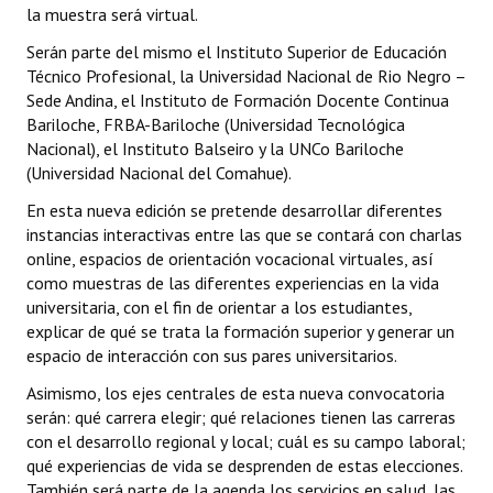
la muestra será virtual.
INSTITUCIONAL
Serán parte del mismo el Instituto Superior de Educación
Antiguos Pobladores
Técnico Profesional, la Universidad Nacional de Rio Negro –
Sede Andina, el Instituto de Formación Docente Continua
Noticias Destacadas
Bariloche, FRBA-Bariloche (Universidad Tecnológica
Nacional), el Instituto Balseiro y la UNCo Bariloche
Registros y Distinciones
(Universidad Nacional del Comahue).
Datos Históricos
En esta nueva edición se pretende desarrollar diferentes
instancias interactivas entre las que se contará con charlas
Premio al Mérito - Registro
online, espacios de orientación vocacional virtuales, así
como muestras de las diferentes experiencias en la vida
Audiencias Públicas - Registro
universitaria, con el fin de orientar a los estudiantes,
explicar de qué se trata la formación superior y generar un
Mujeres que Dejaron Huellas - Registro
espacio de interacción con sus pares universitarios.
Periodistas Decanos - Registro
Asimismo, los ejes centrales de esta nueva convocatoria
serán: qué carrera elegir; qué relaciones tienen las carreras
Ciudadano Ilustre - Registro
con el desarrollo regional y local; cuál es su campo laboral;
qué experiencias de vida se desprenden de estas elecciones.
Banca del Vecino - Registro
También será parte de la agenda los servicios en salud, las