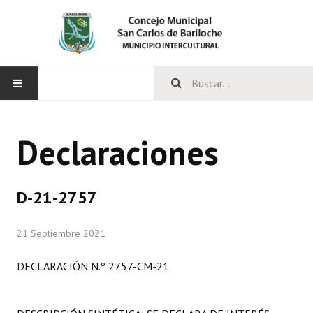
INICIO
Declaraciones
CONCEJO
Bloques Políticos
D-21-2757
Integrantes del Concejo
21 Septiembre 2021
Comisiones Permanentes
DECLARACIÓN N.º 2757-CM-21
Comisiones Especiales
Concejales Mandato Cumplido