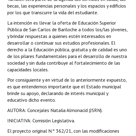
becas, las experiencias personales y los espacios y edificios
Huéspedes de Honor - Registro
por los que transcurre la vida del estudiante.
Antiguos Pobladores - Registro
La intención es llevar la oferta de Educación Superior
Pública de San Carlos de Bariloche a todos los/las jóvenes,
Reconocimientos - Registro
y brindar respuestas a quienes estén interesados en
desarrollar o continuar sus estudios profesionales. El
Bariloche, Municipio intercultural
derecho a la Educación pública, gratuita y de calidad es uno
Entrega de distinciones
de los pilares fundamentales para el desarrollo de nuestra
sociedad y sin duda contribuye al fortalecimiento de las
REFORMA DE LA CARTA ORGÁNICA
capacidades locales.
Por consiguiente y en virtud de lo anteriormente expuesto,
es que entendemos importante que el Estado municipal
brinde su apoyo, declarando de interés municipal y
educativo dicho evento.
AUTORA: Concejales Natalia Almonacid (JSRN).
INICIATIVA: Comisión Legislativa.
El proyecto original N.º 362/21, con las modificaciones