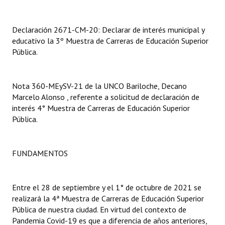
Dictámenes Asesoría Letrada
Declaración 2671-CM-20: Declarar de interés municipal y
educativo la 3º Muestra de Carreras de Educación Superior
Actas de Sesión
Pública.
Informes de Unidad Coordinadora
Ejecución Presupuestaria
Nota 360-MEySV-21 de la UNCO Bariloche, Decano
Marcelo Alonso , referente a solicitud de declaración de
Actas de Audiencias Públicas
interés 4° Muestra de Carreras de Educación Superior
Pública.
NORMATIVA
Comunicaciones
FUNDAMENTOS
Declaraciones
Entre el 28 de septiembre y el 1° de octubre de 2021 se
Resoluciones
realizará la 4ª Muestra de Carreras de Educación Superior
Pública de nuestra ciudad. En virtud del contexto de
Resoluciones de Presidencia
Pandemia Covid-19 es que a diferencia de años anteriores,