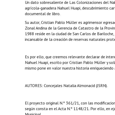
Un dato sobresaliente de Las Colonizaciones del Nah
agrícola-ganadera Nahuel Huapi, descubrimiento cart
documental de libro.
Su autor, Cristian Pablo Müller es agrimensor egres
Zonal Andina de la Gerencia de Catastro de la Provi
1988 reside en la ciudad de San Carlos de Bariloche,
incansable de la creación de reservas naturales prot
Es por ello, que creemos relevante declarar de interé
Nahuel Huapi, escrito por Cristian Pablo Müller y s
mismo pone en valor nuestra historia enriqueciendo 
AUTORES: Concejales Natalia Almonacid (JSRN).
El proyecto original N.º 361/21, con las modificacio
según consta en el Acta N.º 1148/21. Por ello, en eje
Municipal,