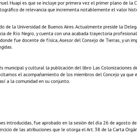
uel Huapi es que se incluye por primera vez el primer plano de la 
ográfico de relevancia que incrementa notablemente el valor histó
ado de la Universidad de Buenos Aires. Actualmente preside la Deleg
ncia de Río Negro, y cuenta con una acabada trayectoria profesiona
 donde fue docente de física, Asesor del Consejo de Tierras, y un im
egidas.
s municipal y cultural la publicación del libro Las Colonizaciones d
olicitamos el acompañamiento de los miembros del Concejo ya que e
así a la comunidad en su conjunto.
nes introducidas, fue aprobado en la sesión del día 26 de agosto d
rcicio de las atribuciones que le otorga el Art. 38 de la Carta Orgá