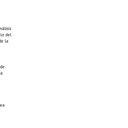
álisis
llo del
de la
 de
ra
o
ara