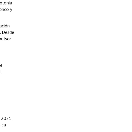
Colonia
rico y
ación
l. Desde
pulsor
el
l
e 2021,
nica