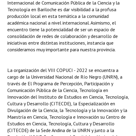
Internacional de Comunicación Pública de la Ciencia y la
Huéspedes de Honor - Registro
Tecnología en Bariloche es dar visibilidad a la profusa
producción local en esta temática a la comunidad
Antiguos Pobladores - Registro
académica nacional a nivel internacional. Asimismo, el
encuentro tiene la potencialidad de ser un espacio de
Reconocimientos - Registro
consolidación de redes de colaboración y desarrollo de
iniciativas entre distintas instituciones, instancia que
Bariloche, Municipio intercultural
consideramos muy importante para nuestra provincia.
Entrega de distinciones
REFORMA DE LA CARTA ORGÁNICA
La organización del VIII COPUCI - 2022 se encuentra a
cargo de la Universidad Nacional de Río Negro (UNRN), a
través de El Programa de Percepción, Participación y
Comunicación Pública de la Ciencia, Tecnología en
Innovación del Instituto de Estudios en Ciencia, Tecnología,
Cultura y Desarrollo (CITECDE), la Especialización en
Divulgación de la Ciencia, la Tecnología y la Innovación y la
Maestría en Ciencia, Tecnología e Innovación su Centro de
Estudios en Ciencia, Tecnología, Cultura y Desarrollo
(CITECDE) de la Sede Andina de la UNRN y junto a la