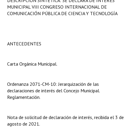
DESCRIPCIÓN SINTÉTICA: SE DECLARA DE INTERÉS
Programas
MUNICIPAL VIII CONGRESO INTERNACIONAL DE
COMUNICACIÓN PÚBLICA DE CIENCIA Y TECNOLOGÍA
LEGISLACIÓN
Constitución Nacional
ANTECEDENTES
Constitución Provincial
Carta Orgánica 2007
Carta Orgánica Municipal.
Reglamento Interno
Digesto
Ordenanza 2071-CM-10: Jerarquización de las
declaraciones de interés del Concejo Municipal.
Organigrama
Reglamentación.
DOCUMENTOS
Nota de solicitud de declaración de interés, recibida el 3 de
Informes de Gestión
agosto de 2021.
Proyectos Presentados