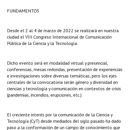
FUNDAMENTOS
Dictámenes Asesoría Letrada
Actas de Sesión
Desde el 2 al 4 de marzo de 2022 se realizará en nuestra
Informes de Unidad Coordinadora
ciudad el VIII Congreso Internacional de Comunicación
Pública de la Ciencia y la Tecnología.
Ejecución Presupuestaria
Actas de Audiencias Públicas
Dicho evento será en modalidad virtual y presencial,
conferencias, mesas redondas, presentación de experiencias
NORMATIVA
e investigaciones sobre diversas temáticas, pero los ejes
centrales de la convocatoria serán género y diversidad en
Comunicaciones
ciencias y tecnología y comunicación en contextos de crisis
(pandemias, incendios, erupciones, etc.).
Declaraciones
Resoluciones
El creciente interés por la comunicación de la Ciencia y
Tecnología (CyT) desde mediados del siglo pasado ha dado
Resoluciones de Presidencia
paso a la conformación de un campo de conocimiento que