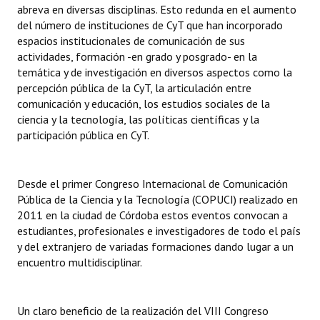
abreva en diversas disciplinas. Esto redunda en el aumento
INSTITUCIONAL
del número de instituciones de CyT que han incorporado
espacios institucionales de comunicación de sus
Antiguos Pobladores
actividades, formación -en grado y posgrado- en la
temática y de investigación en diversos aspectos como la
Noticias Destacadas
percepción pública de la CyT, la articulación entre
Registros y Distinciones
comunicación y educación, los estudios sociales de la
ciencia y la tecnología, las políticas científicas y la
Datos Históricos
participación pública en CyT.
Premio al Mérito - Registro
Desde el primer Congreso Internacional de Comunicación
Audiencias Públicas - Registro
Pública de la Ciencia y la Tecnología (COPUCI) realizado en
2011 en la ciudad de Córdoba estos eventos convocan a
Mujeres que Dejaron Huellas - Registro
estudiantes, profesionales e investigadores de todo el país
y del extranjero de variadas formaciones dando lugar a un
Periodistas Decanos - Registro
encuentro multidisciplinar.
Ciudadano Ilustre - Registro
Banca del Vecino - Registro
Un claro beneficio de la realización del VIII Congreso