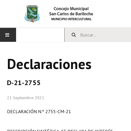
INICIO
Declaraciones
CONCEJO
Bloques Políticos
D-21-2755
Integrantes del Concejo
21 Septiembre 2021
Comisiones Permanentes
DECLARACIÓN N.º 2755-CM-21
Comisiones Especiales
Concejales Mandato Cumplido