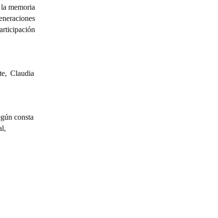
e la memoria
generaciones
articipación
e, Claudia
egún consta
l,