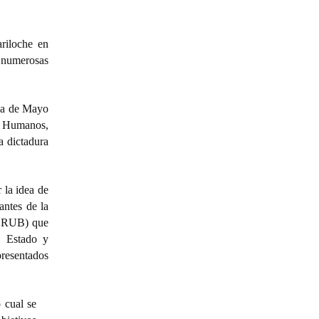
riloche en
 numerosas
aza de Mayo
s Humanos,
a dictadura
 la idea de
antes de la
 (CRUB) que
, Estado y
presentados
 cual se