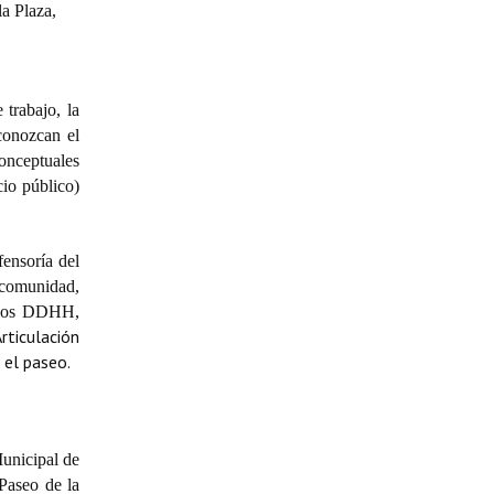
a Plaza,
trabajo, la
 conozcan el
conceptuales
cio público)
fensoría del
 comunidad,
de los DDHH,
rticulación
 el paseo.
Municipal de
 Paseo de la