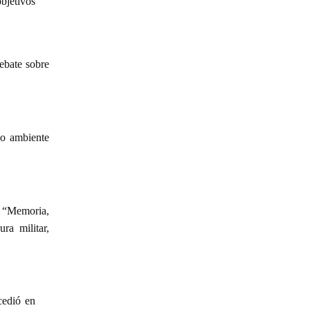
objetivos
ebate sobre
io ambiente
s “Memoria,
ra militar,
cedió en