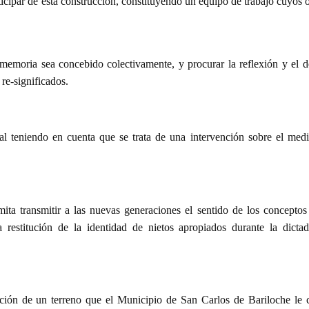
ticipar de esta construcción, constituyendo un equipo de trabajo cuyos 
memoria sea concebido colectivamente, y procurar la reflexión y el d
 re-significados.
oral teniendo en cuenta que se trata de una intervención sobre el med
mita transmitir a las nuevas generaciones el sentido de los concepto
 restitución de la identidad de nietos apropiados durante la dictadu
ización de un terreno que el Municipio de San Carlos de Bariloche le 