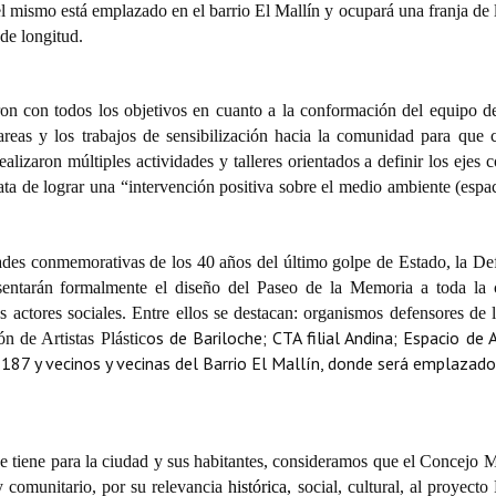
l mismo está emplazado en el barrio El Mallín y ocupará una franja de l
de longitud.
on con todos los objetivos en cuanto a la conformación del equipo de 
tareas y los trabajos de sensibilización hacia la comunidad para que
lizaron múltiples actividades y talleres orientados a definir los ejes 
ata de lograr una “intervención positiva sobre el medio ambiente (espa
ades conmemorativas de los 40 años del último golpe de Estado, la De
entarán formalmente el diseño del Paseo de la Memoria a toda la
ntos actores sociales. Entre ellos se destacan: organismos defensores 
os de Bariloche; CTA filial Andina; Espacio de A
 de Artistas Plástic
87 y vecinos y vecinas del Barrio El Mallín, donde será emplazado
ue tiene para la ciudad y sus habitantes, consideramos que el Concejo 
y comunitario, por su relevancia
histórica,
social, cultural, al proyecto