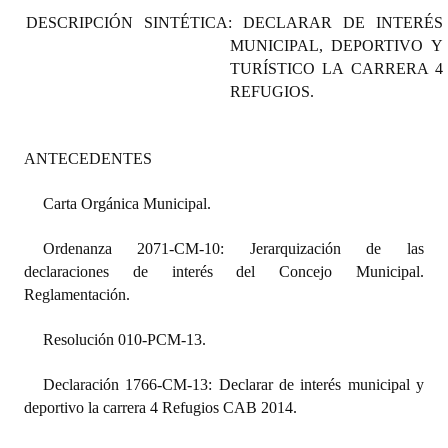
Programas
DESCRIPCIÓN SINTÉTICA: DECLARAR DE INTERÉS
MUNICIPAL, DEPORTIVO Y
LEGISLACIÓN
TURÍSTICO LA CARRERA 4
REFUGIOS.
Constitución Nacional
Constitución Provincial
ANTECEDENTES
Carta Orgánica 2007
Carta Orgánica Municipal.
Reglamento Interno
Ordenanza 2071-CM-10: Jerarquización de las
declaraciones de interés del Concejo Municipal.
Digesto
Reglamentación.
Organigrama
Resolución 010-PCM-13.
DOCUMENTOS
Declaración 1766-CM-13: Declarar de interés municipal y
Informes de Gestión
deportivo la carrera 4 Refugios CAB 2014.
Proyectos Presentados