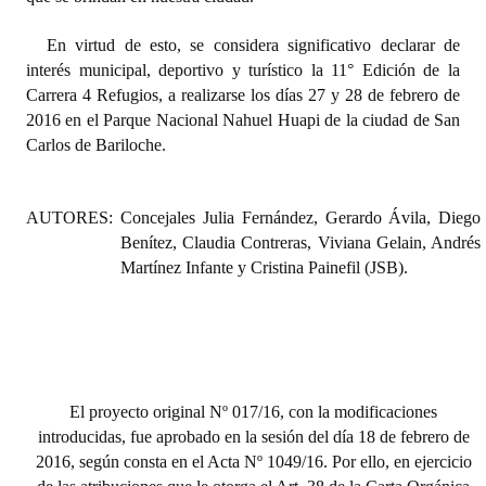
Huéspedes de Honor - Registro
En virtud de esto, se considera significativo declarar de
Antiguos Pobladores - Registro
interés municipal, deportivo y turístico la 11° Edición de la
Carrera 4 Refugios, a realizarse los días 27 y 28 de febrero de
Reconocimientos - Registro
2016 en el Parque Nacional Nahuel Huapi de la ciudad de San
Carlos de Bariloche.
Bariloche, Municipio intercultural
Entrega de distinciones
AUTORES: Concejales Julia Fernández, Gerardo Ávila, Diego
Benítez, Claudia Contreras, Viviana Gelain, Andrés
REFORMA DE LA CARTA ORGÁNICA
Martínez Infante y Cristina Painefil (JSB).
El proyecto original Nº 017/16, con la modificaciones
introducidas, fue aprobado en la sesión del día 18 de febrero de
2016, según consta en el Acta Nº 1049/16. Por ello, en ejercicio