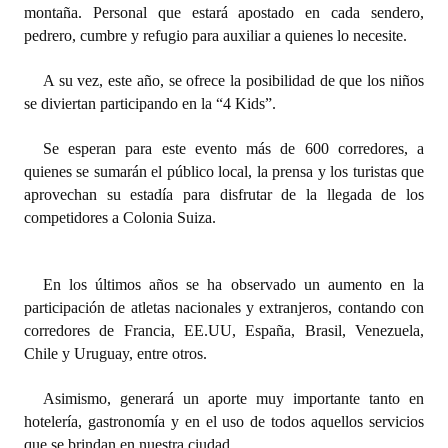
montaña. Personal que estará apostado en cada sendero,
INSTITUCIONAL
pedrero, cumbre y refugio para auxiliar a quienes lo necesite.
Antiguos Pobladores
A su vez, este año, se ofrece la posibilidad de que los niños
Noticias Destacadas
se diviertan participando en la “4 Kids”.
Registros y Distinciones
Se esperan para este evento más de 600 corredores, a
quienes se sumarán el público local, la prensa y los turistas que
Datos Históricos
aprovechan su estadía para disfrutar de la llegada de los
competidores a Colonia Suiza.
Premio al Mérito - Registro
Audiencias Públicas - Registro
En los últimos años se ha observado un aumento en la
Mujeres que Dejaron Huellas - Registro
participación de atletas nacionales y extranjeros, contando con
corredores de Francia, EE.UU, España, Brasil, Venezuela,
Periodistas Decanos - Registro
Chile y Uruguay, entre otros.
Ciudadano Ilustre - Registro
Asimismo, generará un aporte muy importante tanto en
hotelería, gastronomía y en el uso de todos aquellos servicios
Banca del Vecino - Registro
que se brindan en nuestra ciudad.