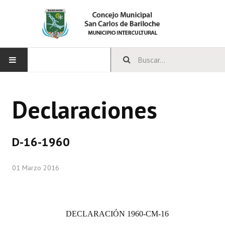
INICIO
Declaraciones
CONCEJO
Bloques Políticos
D-16-1960
Integrantes del Concejo
01 Marzo 2016
Comisiones Permanentes
Comisiones Especiales
DECLARACIÓN
1960-CM-16
Concejales Mandato Cumplido