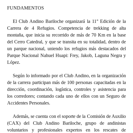
FUNDAMENTOS
Dictámenes Asesoría Letrada
El Club Andino Bariloche organizará la 11° Edición de la
Actas de Sesión
Carrera de 4 Refugios. Competencia de trekking de alta
montaña, que inicia su recorrido de más de 70 Km en la base
Informes de Unidad Coordinadora
del Cerro Catedral, y que se transita en su totalidad, dentro de
Ejecución Presupuestaria
un parque nacional, uniendo los refugios más destacados del
Parque Nacional Nahuel Huapi: Frey, Jakob, Laguna Negra y
Actas de Audiencias Públicas
López.
NORMATIVA
Según lo informado por el Club Andino, en la organización
de la carrera participan más de 100 personas capacitadas en la
Comunicaciones
dirección, coordinación, logística, controles y asistencia para
los corredores; contando cada uno de ellos con un Seguro de
Declaraciones
Accidentes Personales.
Resoluciones
Además, se cuenta con el soporte de la Comisión de Auxilio
(CAX) del Club Andino Bariloche, grupo de andinistas
Resoluciones de Presidencia
voluntarios y profesionales expertos en los rescates de