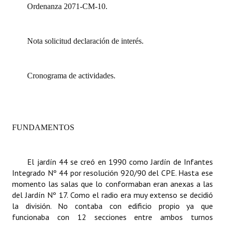
Ordenanza 2071-CM-10.
Dictámenes Asesoría Letrada
Actas de Sesión
Nota solicitud declaración de interés.
Informes de Unidad Coordinadora
Cronograma de actividades.
Ejecución Presupuestaria
Actas de Audiencias Públicas
NORMATIVA
FUNDAMENTOS
Comunicaciones
El jardín 44 se creó en 1990 como Jardín de Infantes
Declaraciones
Integrado Nº 44 por resolución 920/90 del CPE. Hasta ese
momento las salas que lo conformaban eran anexas a las
Resoluciones
del Jardín Nº 17. Como el radio era muy extenso se decidió
la división. No contaba con edificio propio ya que
Resoluciones de Presidencia
funcionaba con 12 secciones entre ambos turnos