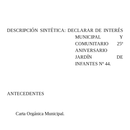
Programas
LEGISLACIÓN
DESCRIPCIÓN SINTÉTICA: DECLARAR DE INTERÉS
Constitución Nacional
MUNICIPAL Y
COMUNITARIO 25º
Constitución Provincial
ANIVERSARIO
Carta Orgánica 2007
JARDÍN DE
INFANTES Nº 44.
Reglamento Interno
Digesto
Organigrama
ANTECEDENTES
DOCUMENTOS
Carta Orgánica Municipal.
Informes de Gestión
Proyectos Presentados