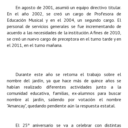
Huéspedes de Honor - Registro
En agosto de 2001, asumió un equipo directivo titular.
En el año 2002, se creó un cargo de Profesora de
Antiguos Pobladores - Registro
Educación Musical y en el 2004, un segundo cargo. El
personal de servicios generales se fue incrementando de
Reconocimientos - Registro
acuerdo a las necesidades de la institución. A fines de 2010,
se creó un nuevo cargo de preceptora en el turno tarde y en
Bariloche, Municipio intercultural
el 2011, en el turno mañana.
Entrega de distinciones
REFORMA DE LA CARTA ORGÁNICA
Durante este año se retoma el trabajo sobre el
nombre del jardín, ya que hace más de quince años se
habían realizado diferentes actividades junto a la
comunidad educativa, familias, ex-alumnos para buscar
nombre al jardín, saliendo por votación el nombre
"Amancay", quedando pendiente aún la respuesta estatal.
El 25º aniversario se va a celebrar con distintas