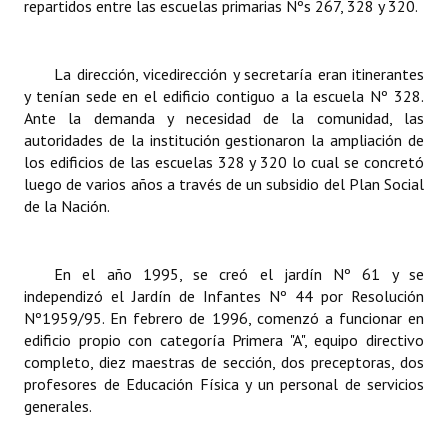
repartidos entre las escuelas primarias Nºs 267, 328 y 320.
INSTITUCIONAL
Antiguos Pobladores
La dirección, vicedirección y secretaría eran itinerantes
y tenían sede en el edificio contiguo a la escuela Nº 328.
Noticias Destacadas
Ante la demanda y necesidad de la comunidad, las
autoridades de la institución gestionaron la ampliación de
Registros y Distinciones
los edificios de las escuelas 328 y 320 lo cual se concretó
Datos Históricos
luego de varios años a través de un subsidio del Plan Social
de la Nación.
Premio al Mérito - Registro
Audiencias Públicas - Registro
En el año 1995, se creó el jardín Nº 61 y se
independizó el Jardín de Infantes Nº 44 por Resolución
Mujeres que Dejaron Huellas - Registro
Nº1959/95. En febrero de 1996, comenzó a funcionar en
edificio propio con categoría Primera "A", equipo directivo
Periodistas Decanos - Registro
completo, diez maestras de sección, dos preceptoras, dos
profesores de Educación Física y un personal de servicios
Ciudadano Ilustre - Registro
generales.
Banca del Vecino - Registro