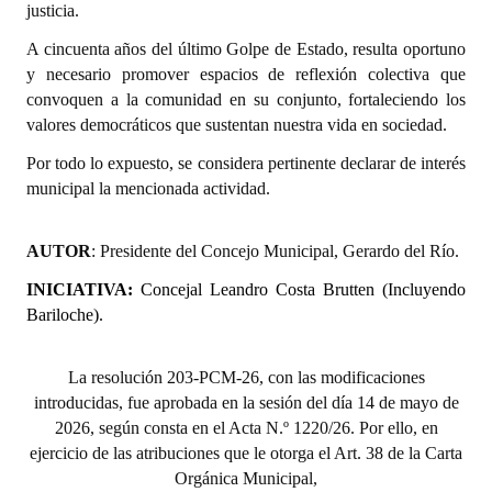
justicia.
Huéspedes de Honor - Registro
A cincuenta años del último Golpe de Estado, resulta oportuno
Antiguos Pobladores - Registro
y necesario promover espacios de reflexión colectiva que
convoquen a la comunidad en su conjunto, fortaleciendo los
Reconocimientos - Registro
valores democráticos que sustentan nuestra vida en sociedad.
Bariloche, Municipio intercultural
Por todo lo expuesto, se considera pertinente declarar de interés
municipal la mencionada actividad.
Entrega de distinciones
REFORMA DE LA CARTA ORGÁNICA
AUTOR
: Presidente del Concejo Municipal, Gerardo del Río.
INICIATIVA:
Concejal Leandro Costa Brutten (Incluyendo
Bariloche).
La resolución 203-PCM-26, con las modificaciones
introducidas, fue aprobada en la sesión del día 14 de mayo de
2026, según consta en el Acta N.º 1220/26. Por ello, en
ejercicio de las atribuciones que le otorga el Art. 38 de la Carta
Orgánica Municipal,