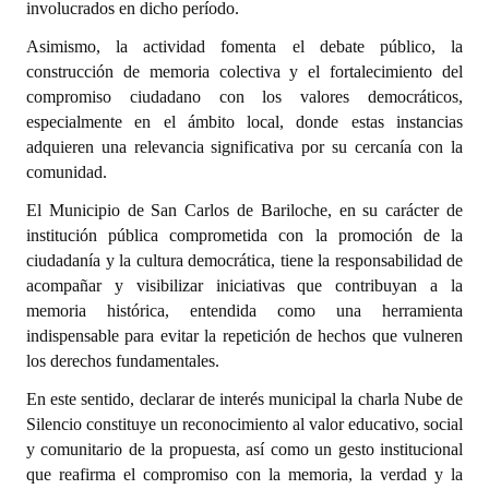
involucrados en dicho período.
INSTITUCIONAL
Asimismo, la actividad fomenta el debate público, la
Antiguos Pobladores
construcción de memoria colectiva y el fortalecimiento del
compromiso ciudadano con los valores democráticos,
Noticias Destacadas
especialmente en el ámbito local, donde estas instancias
adquieren una relevancia significativa por su cercanía con la
Registros y Distinciones
comunidad.
Datos Históricos
El Municipio de San Carlos de Bariloche, en su carácter de
institución pública comprometida con la promoción de la
Premio al Mérito - Registro
ciudadanía y la cultura democrática, tiene la responsabilidad de
acompañar y visibilizar iniciativas que contribuyan a la
Audiencias Públicas - Registro
memoria histórica, entendida como una herramienta
Mujeres que Dejaron Huellas - Registro
indispensable para evitar la repetición de hechos que vulneren
los derechos fundamentales.
Periodistas Decanos - Registro
En este sentido, declarar de interés municipal la charla Nube de
Ciudadano Ilustre - Registro
Silencio constituye un reconocimiento al valor educativo, social
y comunitario de la propuesta, así como un gesto institucional
Banca del Vecino - Registro
que reafirma el compromiso con la memoria, la verdad y la