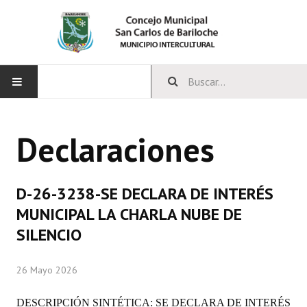
INICIO
Declaraciones
CONCEJO
Bloques Políticos
D-26-3238-SE DECLARA DE INTERÉS
Integrantes del Concejo
MUNICIPAL LA CHARLA NUBE DE
SILENCIO
Comisiones Permanentes
Comisiones Especiales
26 Mayo 2026
Concejales Mandato Cumplido
DESCRIPCIÓN SINTÉTICA: SE DECLARA DE INTERÉS