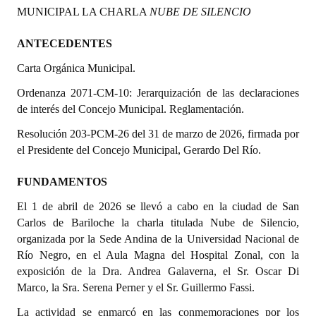
MUNICIPAL LA CHARLA
NUBE DE SILENCIO
Programas
ANTECEDENTES
LEGISLACIÓN
Carta Orgánica Municipal.
Constitución Nacional
Ordenanza 2071-CM-10: Jerarquización de las declaraciones
Constitución Provincial
de interés del Concejo Municipal. Reglamentación.
Resolución 203-PCM-26 del 31 de marzo de 2026, firmada por
Carta Orgánica 2007
el Presidente del Concejo Municipal, Gerardo Del Río.
Reglamento Interno
FUNDAMENTOS
Digesto
El 1 de abril de 2026 se llevó a cabo en la ciudad de San
Carlos de Bariloche la charla titulada Nube de Silencio,
Organigrama
organizada por la Sede Andina de la Universidad Nacional de
DOCUMENTOS
Río Negro, en el Aula Magna del Hospital Zonal, con la
exposición de la Dra. Andrea Galaverna, el Sr. Oscar Di
Informes de Gestión
Marco, la Sra. Serena Perner y el Sr. Guillermo Fassi.
La actividad se enmarcó en las conmemoraciones por los
Proyectos Presentados