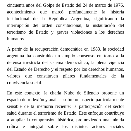
cincuenta años del Golpe de Estado del 24 de marzo de 1976,
Dictámenes Asesoría Letrada
acontecimiento que marcó profundamente la historia
institucional de la República Argentina, significando la
Actas de Sesión
interrupción del orden constitucional, la instauración del
terrorismo de Estado y graves violaciones a los derechos
Informes de Unidad Coordinadora
humanos.
Ejecución Presupuestaria
A partir de la recuperación democrática en 1983, la sociedad
argentina ha construido un amplio consenso en torno a la
Actas de Audiencias Públicas
defensa irrestricta del sistema democrático, la plena vigencia
del Estado de Derecho y el respeto por los derechos humanos,
NORMATIVA
valores que constituyen pilares fundamentales de la
convivencia social.
Comunicaciones
En este contexto, la charla Nube de Silencio propone un
Declaraciones
espacio de reflexión y análisis sobre un aspecto particularmente
sensible de la memoria reciente: la participación del sector
Resoluciones
salud durante el terrorismo de Estado. Este enfoque contribuye
a ampliar la comprensión histórica, promoviendo una mirada
Resoluciones de Presidencia
crítica e integral sobre los distintos actores sociales