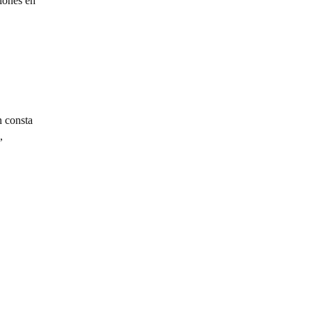
ciones en
n consta
,