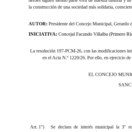
héroes siguen siendo parte viva de nuestra historia y d
la construcción de una sociedad más solidaria, conscie
AUTOR:
Presidente del Concejo Municipal, Gerardo d
INICIATIVA:
Concejal Facundo Villalba (Primero Rí
La resolución 197-PCM-26, con las modificaciones intr
en el Acta N.º 1220/26. Por ello, en ejercicio de
EL CONCEJO MUNI
SANC
Art. 1°)
Se declara de interés municipal la 3° e