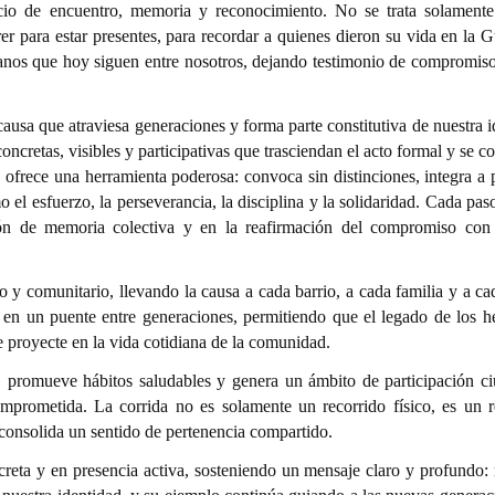
o de encuentro, memoria y reconocimiento. No se trata solament
er para estar presentes, para recordar a quienes dieron su vida en la 
ranos que hoy siguen entre nosotros, dejando testimonio de compromis
causa que atraviesa generaciones y forma parte constitutiva de nuestra 
ncretas, visibles y participativas que trasciendan el acto formal y se c
e ofrece una herramienta poderosa: convoca sin distinciones, integra a 
o el esfuerzo, la perseverancia, la disciplina y la solidaridad. Cada pas
ión de memoria colectiva y en la reafirmación del compromiso con
o y comunitario, llevando la causa a cada barrio, a cada familia y a ca
í en un puente entre generaciones, permitiendo que el legado de los h
se proyecte en la vida cotidiana de la comunidad.
al, promueve hábitos saludables y genera un ámbito de participación c
prometida. La corrida no es solamente un recorrido físico, es un r
consolida un sentido de pertenencia compartido.
reta y en presencia activa, sosteniendo un mensaje claro y profundo: 