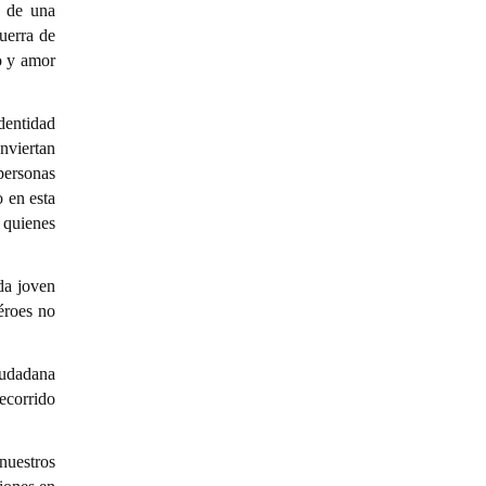
e de una
Guerra de
o y amor
identidad
onviertan
personas
o en esta
 quienes
da joven
éroes no
iudadana
ecorrido
nuestros