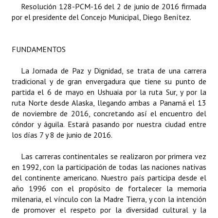
Resolución 128-PCM-16 del 2 de junio de 2016 firmada
por el presidente del Concejo Municipal, Diego Benítez.
Dictámenes Asesoría Letrada
Actas de Sesión
FUNDAMENTOS
Informes de Unidad Coordinadora
La Jornada de Paz y Dignidad, se trata de una carrera
Ejecución Presupuestaria
tradicional y de gran envergadura que tiene su punto de
partida el 6 de mayo en Ushuaia por la ruta Sur, y por la
Actas de Audiencias Públicas
ruta Norte desde Alaska, llegando ambas a Panamá el 13
de noviembre de 2016, concretando así el encuentro del
NORMATIVA
cóndor y águila. Estará pasando por nuestra ciudad entre
los días 7 y 8 de junio de 2016.
Comunicaciones
Las carreras continentales se realizaron por primera vez
Declaraciones
en 1992, con la participación de todas las naciones nativas
del continente americano. Nuestro país participa desde el
Resoluciones
año 1996 con el propósito de fortalecer la memoria
milenaria, el vínculo con la Madre Tierra, y con la intención
Resoluciones de Presidencia
de promover el respeto por la diversidad cultural y la