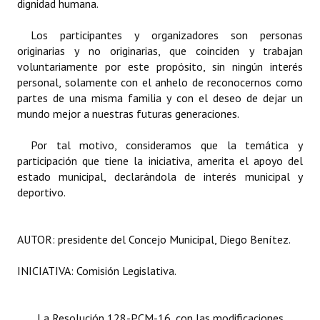
dignidad humana.
INSTITUCIONAL
Los participantes y organizadores son personas
Antiguos Pobladores
originarias y no originarias, que coinciden y trabajan
voluntariamente por este propósito, sin ningún interés
Noticias Destacadas
personal, solamente con el anhelo de reconocernos como
partes de una misma familia y con el deseo de dejar un
Registros y Distinciones
mundo mejor a nuestras futuras generaciones.
Datos Históricos
Por tal motivo, consideramos que la temática y
Premio al Mérito - Registro
participación que tiene la iniciativa, amerita el apoyo del
estado municipal, declarándola de interés municipal y
Audiencias Públicas - Registro
deportivo.
Mujeres que Dejaron Huellas - Registro
AUTOR: presidente del Concejo Municipal, Diego Benítez.
Periodistas Decanos - Registro
INICIATIVA: Comisión Legislativa.
Ciudadano Ilustre - Registro
Banca del Vecino - Registro
La Resolución 128-PCM-16, con las modificaciones