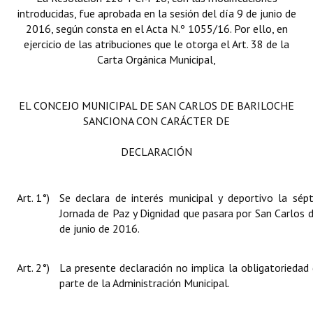
introducidas, fue aprobada en la sesión del día 9 de junio de
Huéspedes de Honor - Registro
2016, según consta en el Acta N.º 1055/16. Por ello, en
Antiguos Pobladores - Registro
ejercicio de las atribuciones que le otorga el Art. 38 de la
Carta Orgánica Municipal,
Reconocimientos - Registro
Bariloche, Municipio intercultural
EL CONCEJO MUNICIPAL DE SAN CARLOS DE BARILOCHE
SANCIONA CON CARÁCTER DE
Entrega de distinciones
DECLARACIÓN
REFORMA DE LA CARTA ORGÁNICA
Art. 1°)
Se declara de interés municipal y deportivo la sép
Jornada de Paz y Dignidad que pasara por San Carlos de
de junio de 2016.
Art. 2°)
La presente declaración no implica la obligatoriedad
parte de la Administración Municipal.