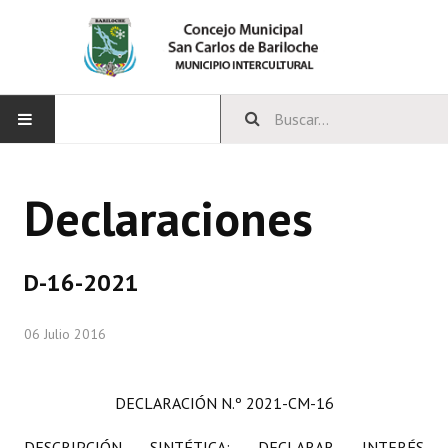
INICIO
Declaraciones
CONCEJO
Bloques Políticos
D-16-2021
Integrantes del Concejo
06 Julio 2016
Comisiones Permanentes
Comisiones Especiales
DECLARACIÓN
N.º 2021-CM-16
Concejales Mandato Cumplido
DESCRIPCIÓN SINTÉTICA:
DECLARAR INTERÉS