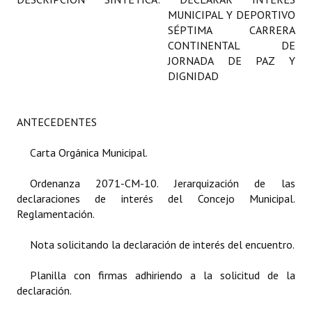
MUNICIPAL Y DEPORTIVO
Programas
SÉPTIMA CARRERA
CONTINENTAL DE
LEGISLACIÓN
JORNADA DE PAZ Y
DIGNIDAD
Constitución Nacional
Constitución Provincial
ANTECEDENTES
Carta Orgánica 2007
Carta Orgánica Municipal.
Reglamento Interno
Ordenanza 2071-CM-10. Jerarquización de las
Digesto
declaraciones de interés del Concejo Municipal.
Reglamentación.
Organigrama
Nota solicitando la declaración de interés del encuentro.
DOCUMENTOS
Planilla con firmas adhiriendo a la solicitud de la
Informes de Gestión
declaración.
Proyectos Presentados