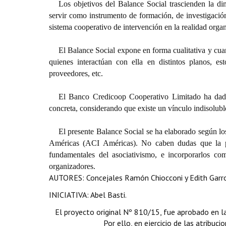
Los objetivos del Balance Social trascienden la d
servir como instrumento de formación, de investigació
sistema cooperativo de intervención en la realidad organ
El Balance Social expone en forma cualitativa y cuant
quienes interactúan con ella en distintos planos, e
proveedores, etc.
El Banco Credicoop Cooperativo Limitado ha dado m
concreta, considerando que existe un vínculo indisoluble 
El presente Balance Social se ha elaborado según lo
Américas (ACI Américas). No caben dudas que la pr
fundamentales del asociativismo, e incorporarlos com
organizadores.
AUTORES: Concejales Ramón Chiocconi y Edith Garro 
INICIATIVA: Abel Basti.
El proyecto original Nº 810/15, fue aprobado en l
Por ello, en ejercicio de las atribuc