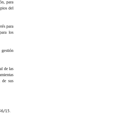
ón, para
pios del
erés para
para los
 gestión
l de las
amientas
a de sus
36/15.