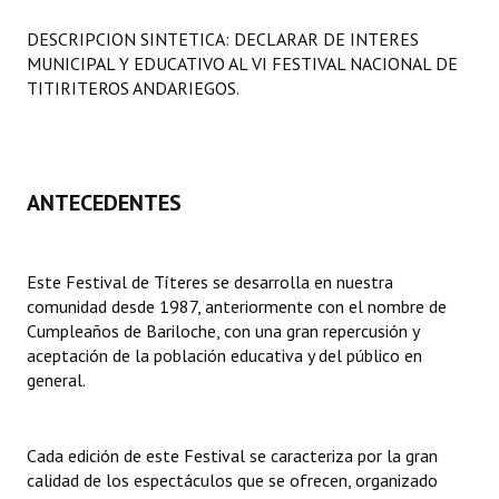
Programas
DESCRIPCION SINTETICA: DECLARAR DE INTERES
MUNICIPAL Y EDUCATIVO AL VI FESTIVAL NACIONAL DE
LEGISLACIÓN
TITIRITEROS ANDARIEGOS.
Constitución Nacional
Constitución Provincial
ANTECEDENTES
Carta Orgánica 2007
Reglamento Interno
Este Festival de Títeres se desarrolla en nuestra
comunidad desde 1987, anteriormente con el nombre de
Digesto
Cumpleaños de Bariloche, con una gran repercusión y
Organigrama
aceptación de la población educativa y del público en
general.
DOCUMENTOS
Informes de Gestión
Cada edición de este Festival se caracteriza por la gran
calidad de los espectáculos que se ofrecen, organizado
Proyectos Presentados