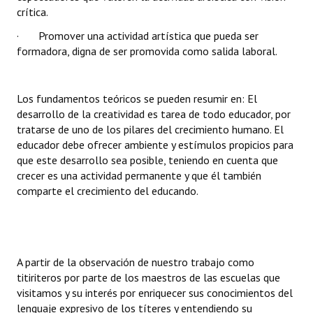
crítica.
Huéspedes de Honor - Registro
· Promover una actividad artística que pueda ser
Antiguos Pobladores - Registro
formadora, digna de ser promovida como salida laboral.
Reconocimientos - Registro
Los fundamentos teóricos se pueden resumir en: El
Bariloche, Municipio intercultural
desarrollo de la creatividad es tarea de todo educador, por
Entrega de distinciones
tratarse de uno de los pilares del crecimiento humano. El
educador debe ofrecer ambiente y estímulos propicios para
REFORMA DE LA CARTA ORGÁNICA
que este desarrollo sea posible, teniendo en cuenta que
crecer es una actividad permanente y que él también
comparte el crecimiento del educando.
A partir de la observación de nuestro trabajo como
titiriteros por parte de los maestros de las escuelas que
visitamos y su interés por enriquecer sus conocimientos del
lenguaje expresivo de los títeres y entendiendo su