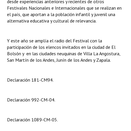
desde experiencias anteriores y recientes de otros
Festivales Nacionales e Internacionales que se realizan en
Dictámenes Asesoría Letrada
el país, que aportan a la población infantil y juvenil una
alternativa educativa y cultural de relevancia.
Actas de Sesión
Informes de Unidad Coordinadora
Y este año se amplía el radio del Festival con la
participación de los elencos invitados en la ciudad de El
Ejecución Presupuestaria
Bolsón y en las ciudades neuquinas de Villa La Angostura,
San Martín de los Andes, Junín de los Andes y Zapala.
Actas de Audiencias Públicas
NORMATIVA
Declaración 181-CM94.
Comunicaciones
Declaraciones
Declaración 992-CM-04.
Resoluciones
Declaración 1089-CM-05.
Resoluciones de Presidencia