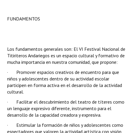
INSTITUCIONAL
Antiguos Pobladores
FUNDAMENTOS
Noticias Destacadas
Registros y Distinciones
Los fundamentos generales son: El VI Festival Nacional de
Datos Históricos
Titiriteros Andariegos es un espacio cultural y formativo de
mucha importancia en nuestra comunidad, que propone:
Premio al Mérito - Registro
· Promover espacios creativos de encuentro para que
Audiencias Públicas - Registro
niños y adolescentes dentro de su actividad escolar
participen en forma activa en el desarrollo de la actividad
Mujeres que Dejaron Huellas - Registro
cultural.
· Facilitar el descubrimiento del teatro de títeres como
Periodistas Decanos - Registro
un lenguaje expresivo diferente, instrumento para el
desarrollo de la capacidad creadora y expresiva.
Ciudadano Ilustre - Registro
· Estimular la formación de niños y adolescentes como
Banca del Vecino - Registro
espectadores que valoren la actividad artística con visión