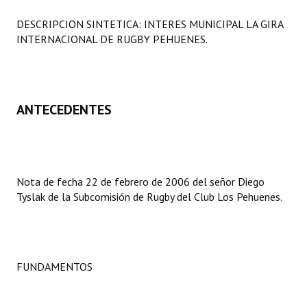
Programas
DESCRIPCION SINTETICA: INTERES MUNICIPAL LA GIRA
INTERNACIONAL DE RUGBY PEHUENES.
LEGISLACIÓN
Constitución Nacional
Constitución Provincial
ANTECEDENTES
Carta Orgánica 2007
Reglamento Interno
Nota de fecha 22 de febrero de 2006 del señor Diego
Digesto
Tyslak de la Subcomisión de Rugby del Club Los Pehuenes.
Organigrama
DOCUMENTOS
FUNDAMENTOS
Informes de Gestión
Proyectos Presentados