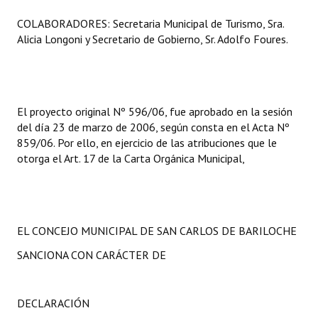
INSTITUCIONAL
COLABORADORES: Secretaria Municipal de Turismo, Sra.
Alicia Longoni y Secretario de Gobierno, Sr. Adolfo Foures.
Antiguos Pobladores
Noticias Destacadas
Registros y Distinciones
El proyecto original Nº 596/06, fue aprobado en la sesión
del día 23 de marzo de 2006, según consta en el Acta Nº
Datos Históricos
859/06. Por ello, en ejercicio de las atribuciones que le
otorga el Art. 17 de la Carta Orgánica Municipal,
Premio al Mérito - Registro
Audiencias Públicas - Registro
Mujeres que Dejaron Huellas - Registro
EL CONCEJO MUNICIPAL DE SAN CARLOS DE BARILOCHE
Periodistas Decanos - Registro
SANCIONA CON CARÁCTER DE
Ciudadano Ilustre - Registro
DECLARACIÓN
Banca del Vecino - Registro