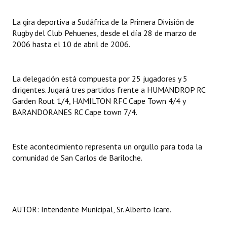
Dictámenes Asesoría Letrada
La gira deportiva a Sudáfrica de la Primera División de
Rugby del Club Pehuenes, desde el día 28 de marzo de
Actas de Sesión
2006 hasta el 10 de abril de 2006.
Informes de Unidad Coordinadora
La delegación está compuesta por 25 jugadores y 5
Ejecución Presupuestaria
dirigentes. Jugará tres partidos frente a HUMANDROP RC
Garden Rout 1/4, HAMILTON RFC Cape Town 4/4 y
Actas de Audiencias Públicas
BARANDORANES RC Cape town 7/4.
NORMATIVA
Este acontecimiento representa un orgullo para toda la
Comunicaciones
comunidad de San Carlos de Bariloche.
Declaraciones
Resoluciones
AUTOR: Intendente Municipal, Sr. Alberto Icare.
Resoluciones de Presidencia