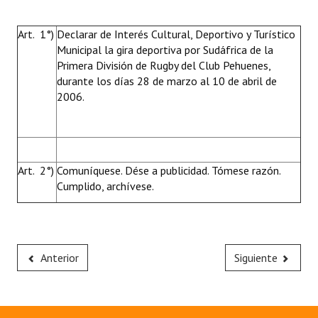
Huéspedes de Honor - Registro
Art. 1°)
Declarar de Interés Cultural, Deportivo y Turístico
Antiguos Pobladores - Registro
Municipal la gira deportiva por Sudáfrica de la
Primera División de Rugby del Club Pehuenes,
Reconocimientos - Registro
durante los días 28 de marzo al 10 de abril de
2006.
Bariloche, Municipio intercultural
Entrega de distinciones
REFORMA DE LA CARTA ORGÁNICA
Art. 2°)
Comuníquese. Dése a publicidad. Tómese razón.
Cumplido, archívese.
Anterior
Siguiente