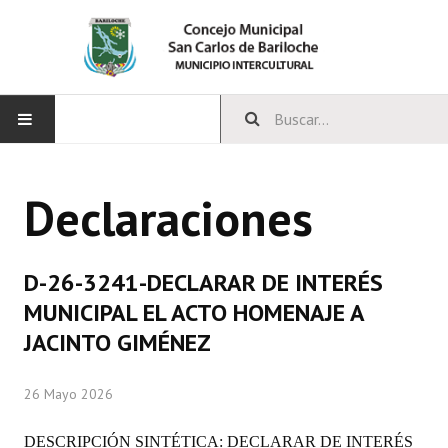
INICIO
Declaraciones
CONCEJO
Bloques Políticos
D-26-3241-DECLARAR DE INTERÉS
Integrantes del Concejo
MUNICIPAL EL ACTO HOMENAJE A
JACINTO GIMÉNEZ
Comisiones Permanentes
Comisiones Especiales
26 Mayo 2026
Concejales Mandato Cumplido
DESCRIPCIÓN SINTÉTICA: DECLARAR DE INTERÉS