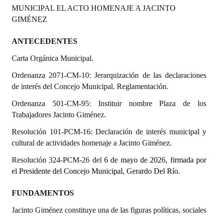
MUNICIPAL EL ACTO HOMENAJE A JACINTO
Programas
GIMÉNEZ
LEGISLACIÓN
ANTECEDENTES
Constitución Nacional
Carta Orgánica Municipal.
Constitución Provincial
Ordenanza 2071-CM-10: Jerarquización de las declaraciones
de interés del Concejo Municipal. Reglamentación.
Carta Orgánica 2007
Ordenanza 501-CM-95: Instituir nombre Plaza de los
Reglamento Interno
Trabajadores Jacinto Giménez.
Resolución 101-PCM-16: Declaración de interés municipal y
Digesto
cultural de actividades homenaje a Jacinto Giménez.
Organigrama
Resolución 324-PCM-26 del
6 de mayo de 2026, firmada por
el Presidente del Concejo Municipal, Gerardo Del Río.
DOCUMENTOS
FUNDAMENTOS
Informes de Gestión
Jacinto Giménez constituye una de las figuras políticas, sociales
Proyectos Presentados