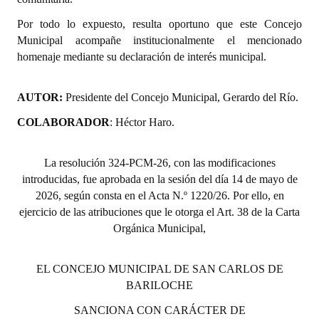
Huéspedes de Honor - Registro
Por todo lo expuesto, resulta oportuno que este Concejo
Municipal acompañe institucionalmente el mencionado
Antiguos Pobladores - Registro
homenaje mediante su declaración de interés municipal.
Reconocimientos - Registro
AUTOR:
Presidente del Concejo Municipal, Gerardo del Río.
Bariloche, Municipio intercultural
COLABORADOR
: Héctor Haro.
Entrega de distinciones
REFORMA DE LA CARTA ORGÁNICA
La resolución 324-PCM-26, con las modificaciones
introducidas, fue aprobada en la sesión del día 14 de mayo de
2026, según consta en el Acta N.º 1220/26. Por ello, en
ejercicio de las atribuciones que le otorga el Art. 38 de la Carta
Orgánica Municipal,
EL CONCEJO MUNICIPAL DE SAN CARLOS DE
BARILOCHE
SANCIONA CON CARÁCTER DE