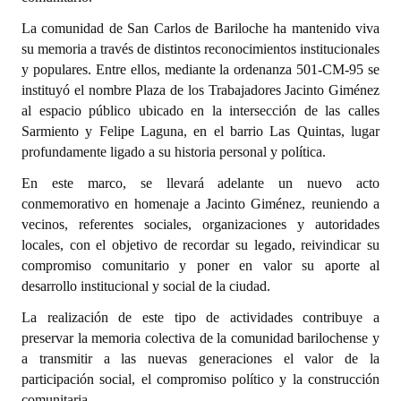
INSTITUCIONAL
La comunidad de San Carlos de Bariloche ha mantenido viva
su memoria a través de distintos reconocimientos institucionales
Antiguos Pobladores
y populares. Entre ellos, mediante la ordenanza 501-CM-95 se
Noticias Destacadas
instituyó el nombre Plaza de los Trabajadores Jacinto Giménez
al espacio público ubicado en la intersección de las calles
Registros y Distinciones
Sarmiento y Felipe Laguna, en el barrio Las Quintas, lugar
profundamente ligado a su historia personal y política.
Datos Históricos
En este marco, se llevará adelante un nuevo acto
Premio al Mérito - Registro
conmemorativo en homenaje a Jacinto Giménez, reuniendo a
vecinos, referentes sociales, organizaciones y autoridades
Audiencias Públicas - Registro
locales, con el objetivo de recordar su legado, reivindicar su
compromiso comunitario y poner en valor su aporte al
Mujeres que Dejaron Huellas - Registro
desarrollo institucional y social de la ciudad.
Periodistas Decanos - Registro
La realización de este tipo de actividades contribuye a
preservar la memoria colectiva de la comunidad barilochense y
Ciudadano Ilustre - Registro
a transmitir a las nuevas generaciones el valor de la
participación social, el compromiso político y la construcción
Banca del Vecino - Registro
comunitaria.