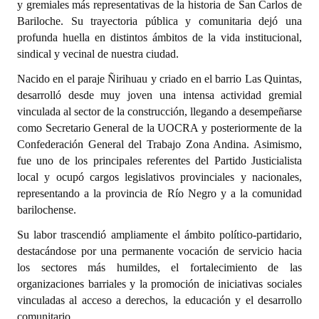
y gremiales más representativas de la historia de San Carlos de
Bariloche. Su trayectoria pública y comunitaria dejó una
Dictámenes Asesoría Letrada
profunda huella en distintos ámbitos de la vida institucional,
sindical y vecinal de nuestra ciudad.
Actas de Sesión
Nacido en el paraje Ñirihuau y criado en el barrio Las Quintas,
Informes de Unidad Coordinadora
desarrolló desde muy joven una intensa actividad gremial
vinculada al sector de la construcción, llegando a desempeñarse
Ejecución Presupuestaria
como Secretario General de la UOCRA y posteriormente de la
Confederación General del Trabajo Zona Andina. Asimismo,
Actas de Audiencias Públicas
fue uno de los principales referentes del Partido Justicialista
NORMATIVA
local y ocupó cargos legislativos provinciales y nacionales,
representando a la provincia de Río Negro y a la comunidad
Comunicaciones
barilochense.
Su labor trascendió ampliamente el ámbito político-partidario,
Declaraciones
destacándose por una permanente vocación de servicio hacia
los sectores más humildes, el fortalecimiento de las
Resoluciones
organizaciones barriales y la promoción de iniciativas sociales
Resoluciones de Presidencia
vinculadas al acceso a derechos, la educación y el desarrollo
comunitario.