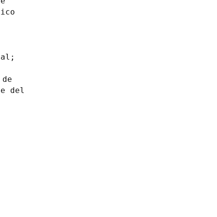
de
tico
ral;
n
n de
te del