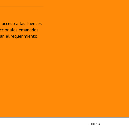
re acceso a las fuentes
sdiccionales emanados
van el requerimiento.
SUBIR ▲