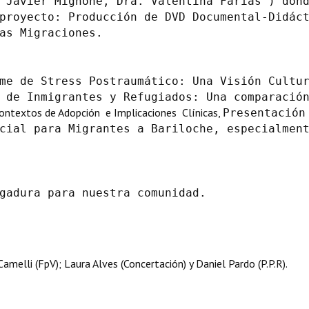
 Javier Mignone, Dra. Valentina Farías ) don
proyecto: Producción de DVD Documental-Didác
as Migraciones.
me de Stress Postraumático: Una Visión Cultu
 de Inmigrantes y Refugiados: Una comparació
Contextos de Adopción e Implicaciones Clínicas,
Presentació
cial para Migrantes a Bariloche, especialmen
gadura para nuestra comunidad.
melli (FpV); Laura Alves (Concertación) y Daniel Pardo (P.P.R).