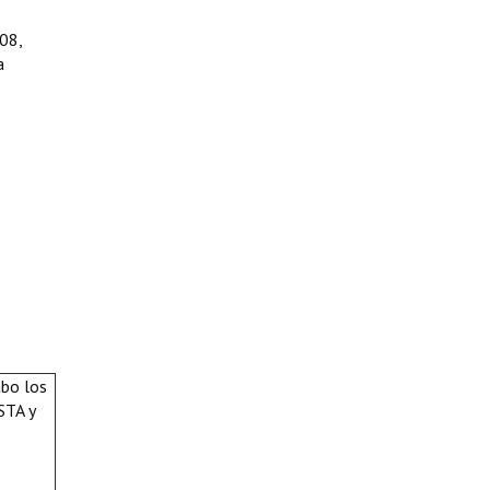
008,
a
abo los
STA y