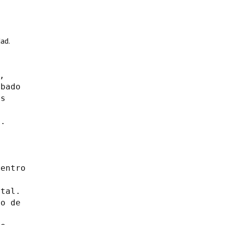
ad.
,
ábado
as
d
.
Centro
tal.
ro de
,