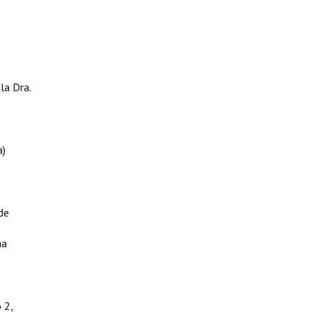
la Dra.
a)
de
na
 2,