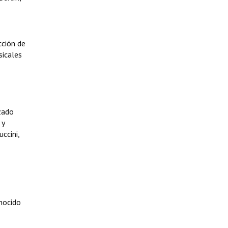
cción de
sicales
zado
 y
ccini,
nocido