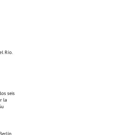
el Río.
los seis
r la
Su
Berlín,