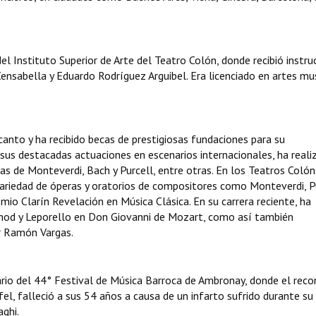
 Instituto Superior de Arte del Teatro Colón, donde recibió instru
ensabella y Eduardo Rodríguez Arguibel. Era licenciado en artes mu
anto y ha recibido becas de prestigiosas fundaciones para su
us destacadas actuaciones en escenarios internacionales, ha reali
as de Monteverdi, Bach y Purcell, entre otras. En los Teatros Colón
variedad de óperas y oratorios de compositores como Monteverdi, Pu
emio Clarín Revelación en Música Clásica. En su carrera reciente, ha
nod y Leporello en Don Giovanni de Mozart, como así también
r Ramón Vargas.
ario del 44° Festival de Música Barroca de Ambronay, donde el reco
el, falleció a sus 54 años a causa de un infarto sufrido durante su
ghi.