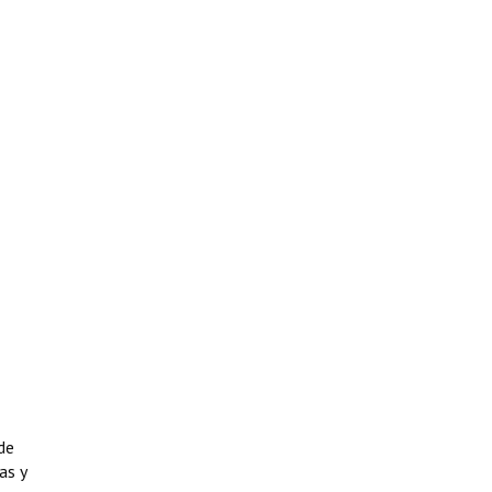
de
as y