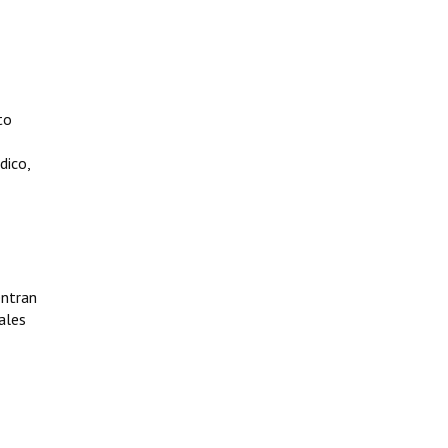
to
dico,
entran
ales