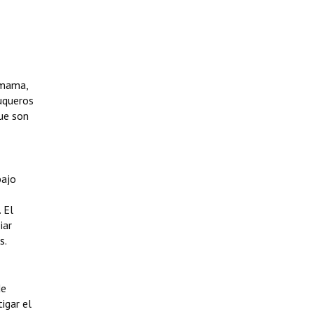
 mama,
luqueros
que son
bajo
 El
iar
s.
de
igar el