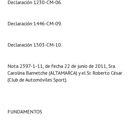
Declaración 1230-CM-06.
Dictámenes Asesoría Letrada
Declaración 1446-CM-09.
Actas de Sesión
Informes de Unidad Coordinadora
Declaración 1503-CM-10.
Ejecución Presupuestaria
Actas de Audiencias Públicas
Nota 2397-1-11, de fecha 22 de junio de 2011, Sra.
Carolina Barnetche (ALTAMARCA) y el Sr. Roberto César
NORMATIVA
(Club de Automóviles Sport).
Comunicaciones
Declaraciones
FUNDAMENTOS
Resoluciones
Resoluciones de Presidencia