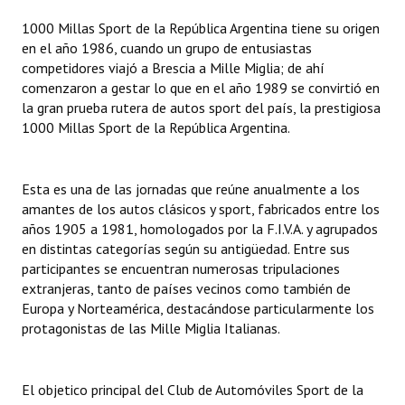
Huéspedes de Honor - Registro
1000 Millas Sport de la República Argentina tiene su origen
en el año 1986, cuando un grupo de entusiastas
Antiguos Pobladores - Registro
competidores viajó a Brescia a Mille Miglia; de ahí
comenzaron a gestar lo que en el año 1989 se convirtió en
Reconocimientos - Registro
la gran prueba rutera de autos sport del país, la prestigiosa
1000 Millas Sport de la República Argentina.
Bariloche, Municipio intercultural
Entrega de distinciones
Esta es una de las jornadas que reúne anualmente a los
REFORMA DE LA CARTA ORGÁNICA
amantes de los autos clásicos y sport, fabricados entre los
años 1905 a 1981, homologados por la F.I.V.A. y agrupados
en distintas categorías según su antigüedad. Entre sus
participantes se encuentran numerosas tripulaciones
extranjeras, tanto de países vecinos como también de
Europa y Norteamérica, destacándose particularmente los
protagonistas de las Mille Miglia Italianas.
El objetico principal del Club de Automóviles Sport de la