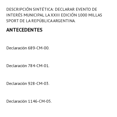
Programas
DESCRIPCIÓN SINTÉTICA: DECLARAR EVENTO DE
INTERÉS MUNICIPAL LA XXIII EDICIÓN 1000 MILLAS
LEGISLACIÓN
SPORT DE LA REPÚBLICA ARGENTINA.
ANTECEDENTES
Constitución Nacional
Constitución Provincial
Declaración 689-CM-00.
Carta Orgánica 2007
Reglamento Interno
Declaración 784-CM-01.
Digesto
Organigrama
Declaración 928-CM-03.
DOCUMENTOS
Declaración 1146-CM-05.
Informes de Gestión
Proyectos Presentados