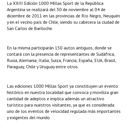
La XXIII Edición 1000 Millas Sport de la República
INSTITUCIONAL
Argentina se realizará del 30 de noviembre al 04 de
diciembre de 2011 en las provincias de Río Negro, Neuquén
Antiguos Pobladores
y en el vecino país de Chile, siendo su cabecera la ciudad de
San Carlos de Bariloche.
Noticias Destacadas
Registros y Distinciones
En la misma participarán 150 autos antiguos, donde se
Datos Históricos
contará con la presencia de representantes de Sudáfrica,
Rusia, Alemania, Italia, Suiza, Francia, España, EUA, Brasil,
Premio al Mérito - Registro
Paraguay, Chile y Uruguay entre otros.
Audiencias Públicas - Registro
Las ediciones 1000 Millas Sport ya constituyen un evento
Mujeres que Dejaron Huellas - Registro
histórico en nuestra localidad que convoca y moviliza gran
cantidad de adeptos e implica además un atractivo
Periodistas Decanos - Registro
turístico para nuestros visitantes, ya que es considerada
Ciudadano Ilustre - Registro
uno de los eventos de velocidad regulada más importantes
y exigentes del mundo.
Banca del Vecino - Registro