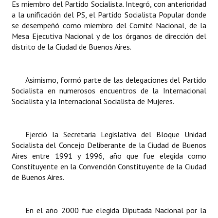
Es miembro del Partido Socialista. Integró, con anterioridad
INSTITUCIONAL
a la unificación del PS, el Partido Socialista Popular donde
se desempeñó como miembro del Comité Nacional, de la
Antiguos Pobladores
Mesa Ejecutiva Nacional y de los órganos de dirección del
distrito de la Ciudad de Buenos Aires.
Noticias Destacadas
Registros y Distinciones
Asimismo, formó parte de las delegaciones del Partido
Datos Históricos
Socialista en numerosos encuentros de la Internacional
Socialista y la Internacional Socialista de Mujeres.
Premio al Mérito - Registro
Audiencias Públicas - Registro
Ejerció la Secretaria Legislativa del Bloque Unidad
Socialista del Concejo Deliberante de la Ciudad de Buenos
Mujeres que Dejaron Huellas - Registro
Aires entre 1991 y 1996, año que fue elegida como
Constituyente en la Convención Constituyente de la Ciudad
Periodistas Decanos - Registro
de Buenos Aires.
Ciudadano Ilustre - Registro
Banca del Vecino - Registro
En el año 2000 fue elegida Diputada Nacional por la