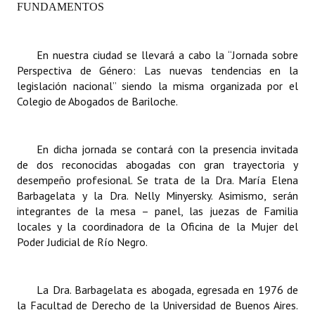
FUNDAMENTOS
Dictámenes Asesoría Letrada
En nuestra ciudad se llevará a cabo la “Jornada sobre
Actas de Sesión
Perspectiva de Género: Las nuevas tendencias en la
legislación nacional” siendo la misma organizada por el
Informes de Unidad Coordinadora
Colegio de Abogados de Bariloche.
Ejecución Presupuestaria
Actas de Audiencias Públicas
En dicha jornada se contará con la presencia invitada
de dos reconocidas abogadas con gran trayectoria y
NORMATIVA
desempeño profesional. Se trata de la Dra. María Elena
Barbagelata y la Dra. Nelly Minyersky. Asimismo, serán
Comunicaciones
integrantes de la mesa – panel, las juezas de Familia
locales y la coordinadora de la Oficina de la Mujer del
Declaraciones
Poder Judicial de Río Negro.
Resoluciones
La Dra. Barbagelata es abogada, egresada en 1976 de
Resoluciones de Presidencia
la Facultad de Derecho de la Universidad de Buenos Aires.