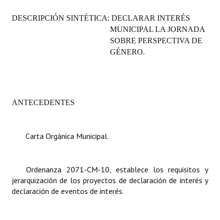
Programas
DESCRIPCIÓN SINTÉTICA: DECLARAR INTERÉS
MUNICIPAL LA JORNADA
LEGISLACIÓN
SOBRE PERSPECTIVA DE
GÉNERO.
Constitución Nacional
Constitución Provincial
Carta Orgánica 2007
ANTECEDENTES
Reglamento Interno
Digesto
Carta Orgánica Municipal.
Organigrama
Ordenanza 2071-CM-10, establece los requisitos y
DOCUMENTOS
jerarquización de los proyectos de declaración de interés y
declaración de eventos de interés.
Informes de Gestión
Proyectos Presentados