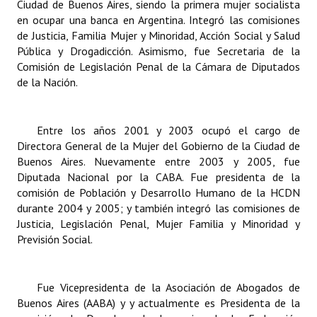
Ciudad de Buenos Aires, siendo la primera mujer socialista
Huéspedes de Honor - Registro
en ocupar una banca en Argentina. Integró las comisiones
de Justicia, Familia Mujer y Minoridad, Acción Social y Salud
Antiguos Pobladores - Registro
Pública y Drogadicción. Asimismo, fue Secretaria de la
Comisión de Legislación Penal de la Cámara de Diputados
Reconocimientos - Registro
de la Nación.
Bariloche, Municipio intercultural
Entrega de distinciones
Entre los años 2001 y 2003 ocupó el cargo de
Directora General de la Mujer del Gobierno de la Ciudad de
Buenos Aires. Nuevamente entre 2003 y 2005, fue
REFORMA DE LA CARTA ORGÁNICA
Diputada Nacional por la CABA. Fue presidenta de la
comisión de Población y Desarrollo Humano de la HCDN
durante 2004 y 2005; y también integró las comisiones de
Justicia, Legislación Penal, Mujer Familia y Minoridad y
Previsión Social.
Fue Vicepresidenta de la Asociación de Abogados de
Buenos Aires (AABA) y y actualmente es Presidenta de la