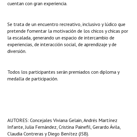
cuentan con gran experiencia.
Huéspedes de Honor - Registro
Antiguos Pobladores - Registro
Se trata de un encuentro recreativo, inclusivo y lúdico que
pretende fomentar la motivación de los chicos y chicas por
Reconocimientos - Registro
la escalada, generando un espacio de intercambio de
Bariloche, Municipio intercultural
experiencias, de interacción social, de aprendizaje y de
diversión.
Entrega de distinciones
REFORMA DE LA CARTA ORGÁNICA
Todos los participantes serán premiados con diploma y
medalla de participación.
AUTORES: Concejales Viviana Gelain, Andrés Martínez
Infante, Julia Fernández, Cristina Painefil, Gerardo Ávila,
Claudia Contreras y Diego Benítez (JSB).