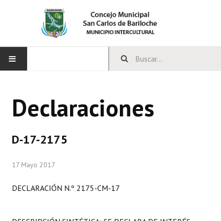
INICIO
Declaraciones
CONCEJO
Bloques Políticos
D-17-2175
Integrantes del Concejo
17 Mayo 2017
Comisiones Permanentes
DECLARACIÓN N.º 2175-CM-17
Comisiones Especiales
Concejales Mandato Cumplido