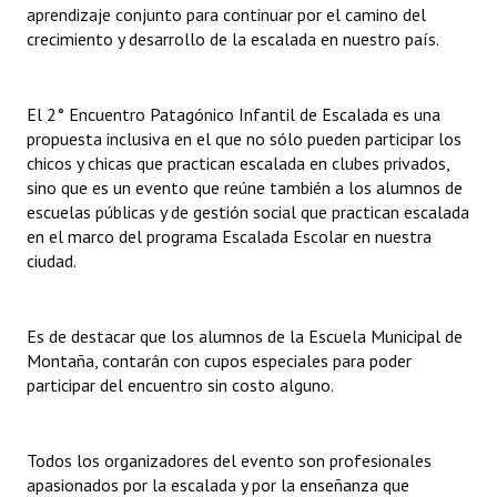
aprendizaje conjunto para continuar por el camino del
INSTITUCIONAL
crecimiento y desarrollo de la escalada en nuestro país.
Antiguos Pobladores
Noticias Destacadas
El 2° Encuentro Patagónico Infantil de Escalada es una
propuesta inclusiva en el que no sólo pueden participar los
Registros y Distinciones
chicos y chicas que practican escalada en clubes privados,
sino que es un evento que reúne también a los alumnos de
Datos Históricos
escuelas públicas y de gestión social que practican escalada
en el marco del programa Escalada Escolar en nuestra
Premio al Mérito - Registro
ciudad.
Audiencias Públicas - Registro
Es de destacar que los alumnos de la Escuela Municipal de
Mujeres que Dejaron Huellas - Registro
Montaña, contarán con cupos especiales para poder
Periodistas Decanos - Registro
participar del encuentro sin costo alguno.
Ciudadano Ilustre - Registro
Todos los organizadores del evento son profesionales
Banca del Vecino - Registro
apasionados por la escalada y por la enseñanza que