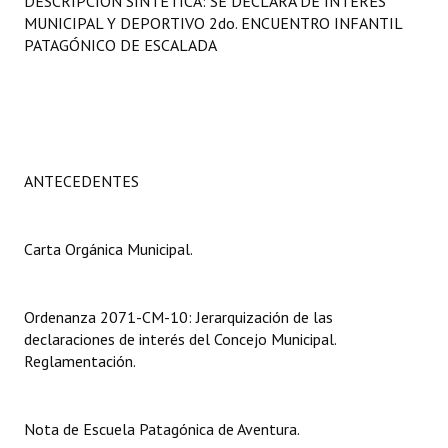
DESCRIPCIÓN SINTÉTICA: SE DECLARA DE INTERÉS
Programas
MUNICIPAL Y DEPORTIVO 2do. ENCUENTRO INFANTIL
PATAGÓNICO DE ESCALADA
LEGISLACIÓN
Constitución Nacional
Constitución Provincial
ANTECEDENTES
Carta Orgánica 2007
Reglamento Interno
Carta Orgánica Municipal.
Digesto
Ordenanza 2071-CM-10: Jerarquización de las
Organigrama
declaraciones de interés del Concejo Municipal.
Reglamentación.
DOCUMENTOS
Informes de Gestión
Nota de Escuela Patagónica de Aventura.
Proyectos Presentados